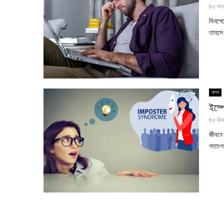
by
জান
দিনশে
তাহলে
যাপন
ইম্প
by
রিজ
জীবনে
শতাংশ 