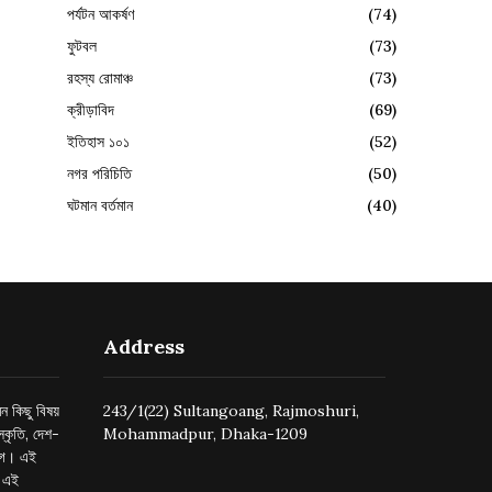
পর্যটন আকর্ষণ
(74)
ফুটবল
(73)
রহস্য রোমাঞ্চ
(73)
ক্রীড়াবিদ
(69)
ইতিহাস ১০১
(52)
নগর পরিচিতি
(50)
ঘটমান বর্তমান
(40)
Address
ন কিছু বিষয়
243/1(22) Sultangoang, Rajmoshuri,
্কৃতি, দেশ-
Mohammadpur, Dhaka-1209
ুগে। এই
র এই