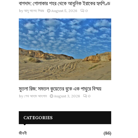
বাগদাদ: গোলাকার শহর থেকে আধুনিক ইরাকের হৃৎপিণ্ড
by
আবু সালেহ পিয়ার
August 5, 2026
0
মুতলা রিজ: সমতল কুয়েতের বুকে এক পাথুরে বিস্ময়
by
শেখ আহাদ আহসান
August 3, 2026
0
CATEGORIES
জীবনী
(86)