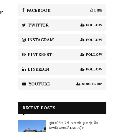
f
A
o
FACEBOOK
LIKE
া?
r
R
:
TWITTER
FOLLOW
C
H
INSTAGRAM
FOLLOW
PINTEREST
FOLLOW
LINKEDIN
FOLLOW
YOUTUBE
SUBSCRIBE
RECENT POSTS
সুমিয়োশি তাইশা: ওসাকার বুকে প্রাচীন
জাপানি আধ্যাত্মিকতার ছোঁয়া