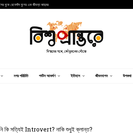
ান্সের বুকে রেনেসাঁস যুগের এক জীবন্ত জাদুঘর
আ
নগর পরিচিতি
পর্যটন আকর্ষণ
ইতিহাস
জীবনযাপন
উপকথা
ি কি সত্যিই Introvert? নাকি শুধুই ক্লান্ত?