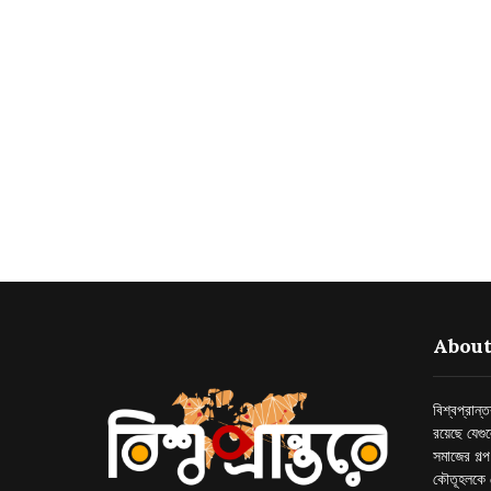
About
বিশ্বপ্রান
রয়েছে যেগু
সমাজের গল্
কৌতূহলকে 