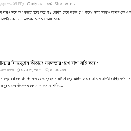
্নাতুল ফেরদৌসী বিন্তি
July 26, 2025
0
497
ষে কারও সঙ্গে কথা বলতে ইচ্ছে করে না? ফোনটা বেজে উঠলে রাগ লাগে? সবার মাঝেও আপনি যেন এক
 আপনি একা নন—আপনার ভেতরের আত্মা কেবল...
োস্টার সিনড্রোম কীভাবে সফলতার পথে বাধা সৃষ্টি করে?
ওয়ানা রহমান
April 19, 2025
0
403
 সাফল্য ধরা দেওয়ার পর মনে হয় ভাগ্যক্রমে এই সাফল্য অর্জিত হয়েছে আসলে আপনি যোগ্য নন? ৭০
মানুষ তাদের জীবদ্দশায় কোনো না কোনো পর্যায়ে...