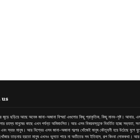
 us
্তর জুড়ে ছড়িয়ে আছে অনেক জানা-অজানা বিস্ময়! এগুলোর কিছু প্রাকৃতিক, কিছু মানব-সৃষ্ট। আবার, এম
লোর রহস্য মানুষের কাছে এখন পর্যন্ত অমিমাংসিত। আর এসব বিষয়বস্তুকে বিবর্তিত হচ্ছে সভ্যতা, সংস
প এবং স্বয়ং মানুষ। আর বিশ্বের এসব জানা-অজানা গল্পের খোঁজেই মানুষ কৌতূহলী হয়ে উঠেছে যুগে য
খোঁজার তাড়নায় হয়তো মানুষ এখনও ভুলতে পারে না অতীতের সব ইতিহাস, গল্প কিংবা লোককথা। আ