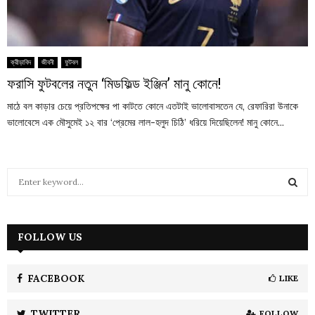
ক্রীড়াবিদ
জীবনী
ফুটবল
ফরাসি ফুটবলের নতুন ‘মিডফিল্ড ইঞ্জিন’ মানু কোনে!
মাঠে বল কাড়ার চেয়ে প্রতিপক্ষের পা কাটতে কোনে এতটাই ভালোবাসতেন যে, রেফারিরা উনাকে
ভালোবেসে এক মৌসুমেই ১২ বার ‘প্রেমের লাল-হলুদ চিঠি’ ধরিয়ে দিয়েছিলেন! মানু কোনে...
S
e
a
S
r
c
FOLLOW US
E
h
f
A
o
FACEBOOK
LIKE
r
R
:
TWITTER
FOLLOW