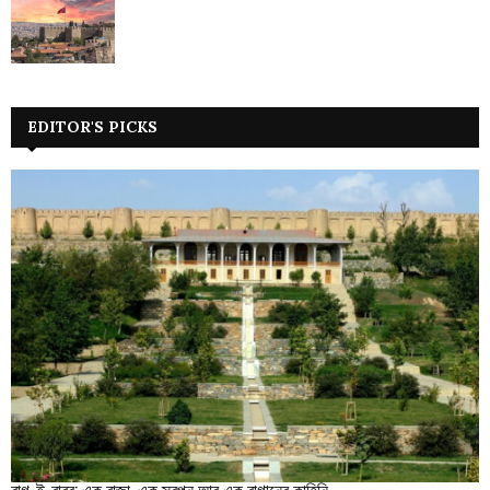
EDITOR'S PICKS
বাগ-ই-বাবর: এক রাজা, এক স্বপ্ন আর এক বাগানের কাহিনি