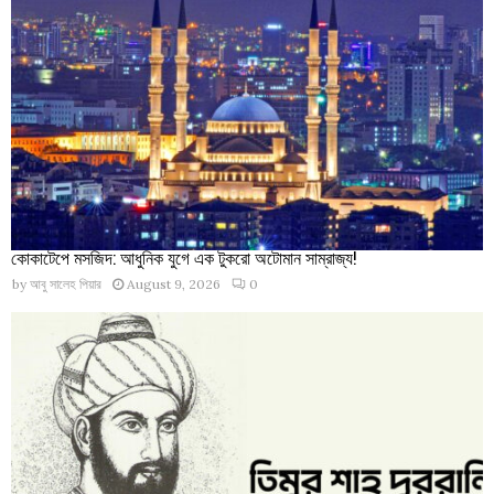
কোকাটেপে মসজিদ: আধুনিক যুগে এক টুকরো অটোমান সাম্রাজ্য!
by
আবু সালেহ পিয়ার
August 9, 2026
0