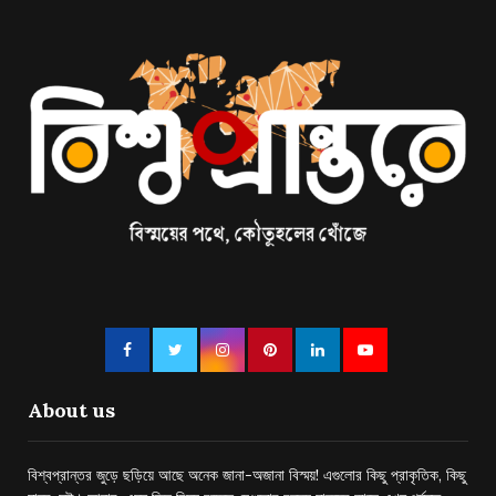
About us
বিশ্বপ্রান্তর জুড়ে ছড়িয়ে আছে অনেক জানা-অজানা বিস্ময়! এগুলোর কিছু প্রাকৃতিক, কিছু