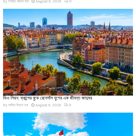
by
ইসরাত জাহান ইরা
August 6, 2026
0
ভিও লিয়ন: ফ্রান্সের বুকে রেনেসাঁস যুগের এক জীবন্ত জাদুঘর
by
ফাবিহা বিনতে হক
August 6, 2026
0