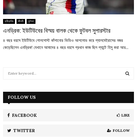
ক্রীড়াবিদ
জীবনী
ফুটবল
এনড্রিক: ইউটিউবের বিস্ময় বালক থেকে ফুটবল সুপারস্টার
৪ বছর বয়সে ইউটিউবে গোলপোস্ট কাঁপানোর ভিডিও আপলোড করে প্যালমেইরাসের নজর
কেড়েছিলেন এনড্রিক! যেখানে আমাদের ৪ বছর বয়সে প্রধান কাজ ছিল প্যান্টে হিসু করা আর...
S
e
a
S
r
c
FOLLOW US
E
h
f
A
o
FACEBOOK
LIKE
r
R
:
TWITTER
FOLLOW
C