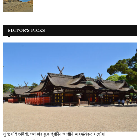
EDITOR'S PICKS
সুমিয়োশি তাইশা: ওসাকার বুকে প্রাচীন জাপানি আধ্যাত্মিকতার ছোঁয়া