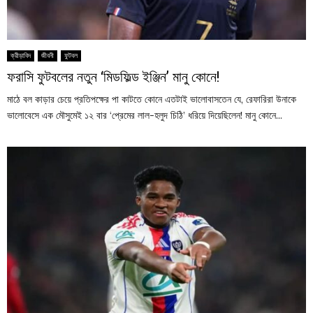
ক্রীড়াবিদ
জীবনী
ফুটবল
ফরাসি ফুটবলের নতুন ‘মিডফিল্ড ইঞ্জিন’ মানু কোনে!
মাঠে বল কাড়ার চেয়ে প্রতিপক্ষের পা কাটতে কোনে এতটাই ভালোবাসতেন যে, রেফারিরা উনাকে
ভালোবেসে এক মৌসুমেই ১২ বার ‘প্রেমের লাল-হলুদ চিঠি’ ধরিয়ে দিয়েছিলেন! মানু কোনে...