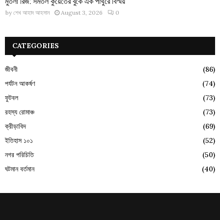
মুতলা রিজ: সমতল কুয়েতের বুকে এক পাথুরে বিস্ময়
by
শেখ আহাদ আহসান
August 3, 2026
0
CATEGORIES
জীবনী
(86)
পর্যটন আকর্ষণ
(74)
ফুটবল
(73)
রহস্য রোমাঞ্চ
(73)
ক্রীড়াবিদ
(69)
ইতিহাস ১০১
(52)
নগর পরিচিতি
(50)
ঘটমান বর্তমান
(40)