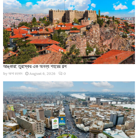
আঙ্কারা: তুরস্কের এক অনন্য শহরের গল্প
by
আশা রহমান
August 6, 2026
0