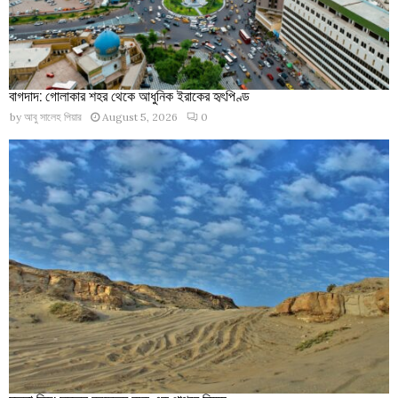
বাগদাদ: গোলাকার শহর থেকে আধুনিক ইরাকের হৃৎপিণ্ড
by
আবু সালেহ পিয়ার
August 5, 2026
0