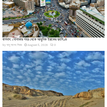
বাগদাদ: গোলাকার শহর থেকে আধুনিক ইরাকের হৃৎপিণ্ড
by
আবু সালেহ পিয়ার
August 5, 2026
0