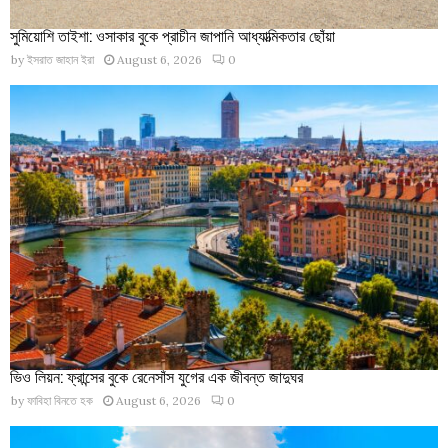
সুমিয়োশি তাইশা: ওসাকার বুকে প্রাচীন জাপানি আধ্যাত্মিকতার ছোঁয়া
by
ইসরাত জাহান ইরা
August 6, 2026
0
ভিও লিয়ন: ফ্রান্সের বুকে রেনেসাঁস যুগের এক জীবন্ত জাদুঘর
by
ফাবিহা বিনতে হক
August 6, 2026
0