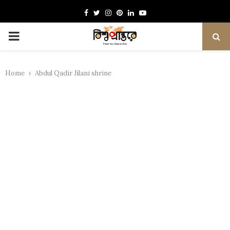
Facebook
Twitter
Instagram
Pinterest
Linkedin
Youtube
PRIMARY
MENU
Home
Abdul Qadir Jilani shrine