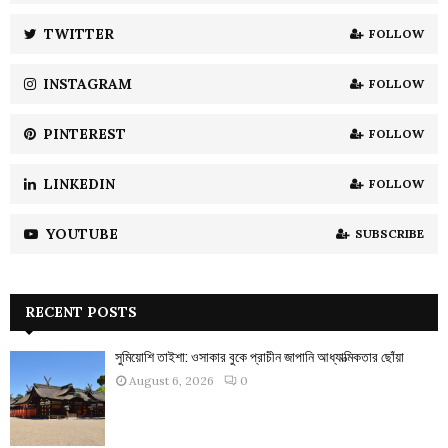
r
R
:
TWITTER
FOLLOW
C
INSTAGRAM
FOLLOW
H
PINTEREST
FOLLOW
LINKEDIN
FOLLOW
YOUTUBE
SUBSCRIBE
RECENT POSTS
সুমিয়োশি তাইশা: ওসাকার বুকে প্রাচীন জাপানি আধ্যাত্মিকতার ছোঁয়া
August 6, 2026
0