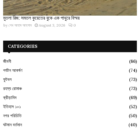
মুতলা রিজ: সমতল কুয়েতের বুকে এক পাথুরে বিস্ময়
by
শেখ আহাদ আহসান
August 3, 2026
0
CATEGORIES
জীবনী
(86)
পর্যটন আকর্ষণ
(74)
ফুটবল
(73)
রহস্য রোমাঞ্চ
(73)
ক্রীড়াবিদ
(69)
ইতিহাস ১০১
(52)
নগর পরিচিতি
(50)
ঘটমান বর্তমান
(40)