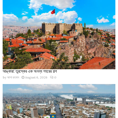
আঙ্কারা: তুরস্কের এক অনন্য শহরের গল্প
by
আশা রহমান
August 6, 2026
0