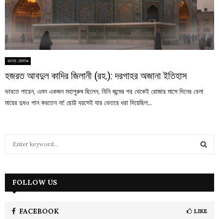
রহস্য রোমাঞ্চ
হজরত আবদুল কাদির জিলানী (রহ.): দরগাহর অজানা ইতিহাস
ভাবতে পারেন, এমন একজন মহাপুরুষ ছিলেন, যিনি জন্মের পর থেকেই রোজার মাসে দিনের বেলা
মায়ের দুধও পান করতেন না! ছোট্ট বয়সেই যার ভেতরে ধরা দিয়েছিল...
S
e
a
S
r
c
FOLLOW US
E
h
f
A
o
FACEBOOK
LIKE