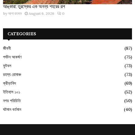
আঙ্কারা: তুরস্কের এক অনন্য শহরের গল্প
by
আশা রহমান
August 6, 2026
0
CATEGORIES
জীবনী
(87)
পর্যটন আকর্ষণ
(75)
ফুটবল
(73)
রহস্য রোমাঞ্চ
(73)
ক্রীড়াবিদ
(69)
ইতিহাস ১০১
(52)
নগর পরিচিতি
(50)
ঘটমান বর্তমান
(40)