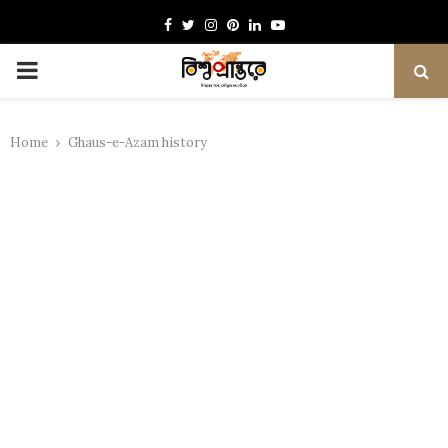
Facebook
Twitter
Instagram
Pinterest
Linkedin
Youtube
PRIMARY
MENU
Home
Ghaus-e-Azam history