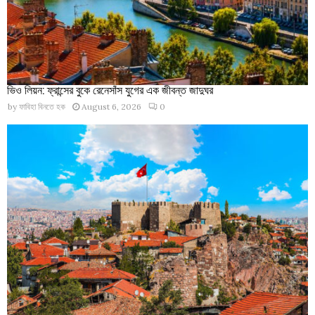
ভিও লিয়ন: ফ্রান্সের বুকে রেনেসাঁস যুগের এক জীবন্ত জাদুঘর
by
ফাবিহা বিনতে হক
August 6, 2026
0