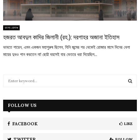
রহস্য রোমাঞ্চ
হজরত আবদুল কাদির জিলানী (রহ.): দরগাহর অজানা ইতিহাস
ভাবতে পারেন, এমন একজন মহাপুরুষ ছিলেন, যিনি জন্মের পর থেকেই রোজার মাসে দিনের বেলা
মায়ের দুধও পান করতেন না! ছোট্ট বয়সেই যার ভেতরে ধরা দিয়েছিল...
S
e
a
S
r
c
FOLLOW US
E
h
f
A
o
FACEBOOK
LIKE
r
R
:
TWITTER
FOLLOW