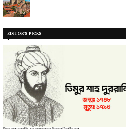
EDITOR'S PICKS
তিমুর শাহ দুররানি: এক সাম্রাজ্যের উত্তরাধিকারীর গল্প