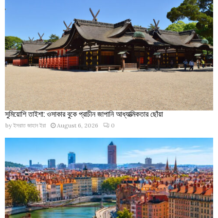
সুমিয়োশি তাইশা: ওসাকার বুকে প্রাচীন জাপানি আধ্যাত্মিকতার ছোঁয়া
by
ইসরাত জাহান ইরা
August 6, 2026
0