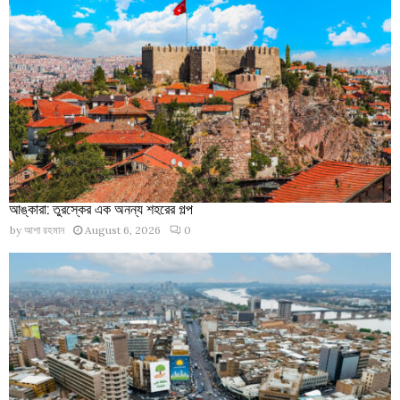
আঙ্কারা: তুরস্কের এক অনন্য শহরের গল্প
by
আশা রহমান
August 6, 2026
0