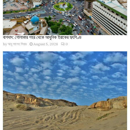
বাগদাদ: গোলাকার শহর থেকে আধুনিক ইরাকের হৃৎপিণ্ড
by
আবু সালেহ পিয়ার
August 5, 2026
0