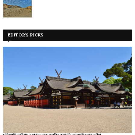
EDITOR'S PICKS
সুমিয়োশি তাইশা: ওসাকার বুকে প্রাচীন জাপানি আধ্যাত্মিকতার ছোঁয়া