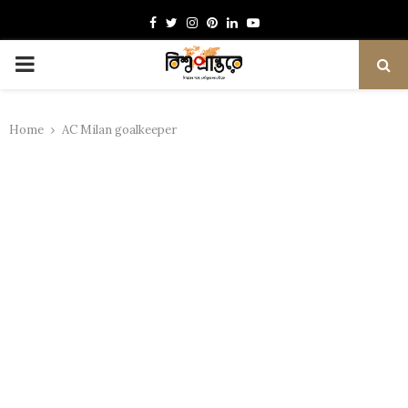
Facebook
Twitter
Instagram
Pinterest
Linkedin
Youtube
PRIMARY
MENU
Home
AC Milan goalkeeper