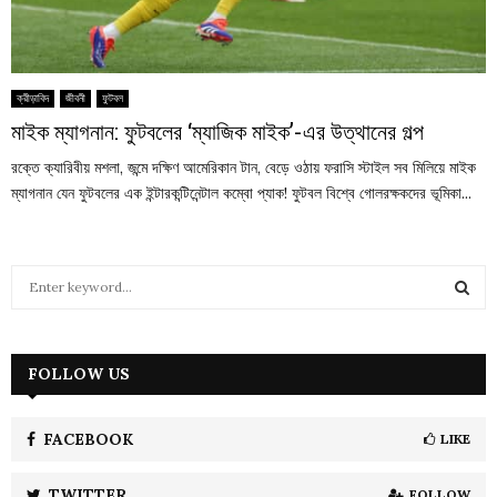
ক্রীড়াবিদ
জীবনী
ফুটবল
মাইক ম্যাগনান: ফুটবলের ‘ম্যাজিক মাইক’-এর উত্থানের গল্প
রক্তে ক্যারিবীয় মশলা, জন্মে দক্ষিণ আমেরিকান টান, বেড়ে ওঠায় ফরাসি স্টাইল সব মিলিয়ে মাইক
ম্যাগনান যেন ফুটবলের এক ইন্টারকন্টিনেন্টাল কম্বো প্যাক! ফুটবল বিশ্বে গোলরক্ষকদের ভূমিকা...
S
e
a
S
r
c
FOLLOW US
E
h
f
A
o
FACEBOOK
LIKE
r
R
:
TWITTER
FOLLOW