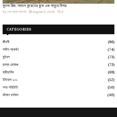
মুতলা রিজ: সমতল কুয়েতের বুকে এক পাথুরে বিস্ময়
by
শেখ আহাদ আহসান
August 3, 2026
0
CATEGORIES
জীবনী
(86)
পর্যটন আকর্ষণ
(74)
ফুটবল
(73)
রহস্য রোমাঞ্চ
(73)
ক্রীড়াবিদ
(69)
ইতিহাস ১০১
(52)
নগর পরিচিতি
(50)
ঘটমান বর্তমান
(40)