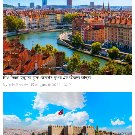
ভিও লিয়ন: ফ্রান্সের বুকে রেনেসাঁস যুগের এক জীবন্ত জাদুঘর
by
ফাবিহা বিনতে হক
August 6, 2026
0