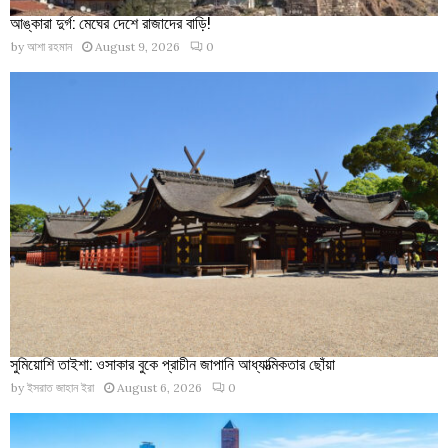
আঙ্কারা দুর্গ: মেঘের দেশে রাজাদের বাড়ি!
by
আশা রহমান
August 9, 2026
0
সুমিয়োশি তাইশা: ওসাকার বুকে প্রাচীন জাপানি আধ্যাত্মিকতার ছোঁয়া
by
ইসরাত জাহান ইরা
August 6, 2026
0