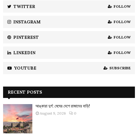
:
TWITTER
FOLLOW
C
INSTAGRAM
FOLLOW
H
PINTEREST
FOLLOW
LINKEDIN
FOLLOW
YOUTUBE
SUBSCRIBE
RECENT POSTS
আঙ্কারা দুর্গ: মেঘের দেশে রাজাদের বাড়ি!
August 9, 2026
0