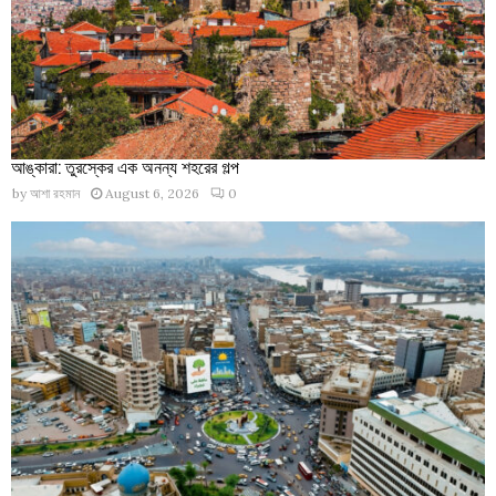
আঙ্কারা: তুরস্কের এক অনন্য শহরের গল্প
by
আশা রহমান
August 6, 2026
0