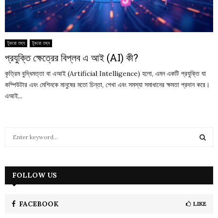
টুকরো তথ্য
টুকরো তথ্য
প্রযুক্তি ক্ষেত্রের বিপ্লব এ আই (AI) কী?
কৃত্রিম বুদ্ধিমত্তা বা এআই (Artificial Intelligence) হলো, এমন একটি প্রযুক্তি যা
কম্পিউটার এবং মেশিনকে মানুষের মতো চিন্তা, শেখা এবং সমস্যা সমাধানের ক্ষমতা প্রদান করে।
এআই...
S
e
a
S
r
c
FOLLOW US
E
h
f
A
o
FACEBOOK
LIKE
r
R