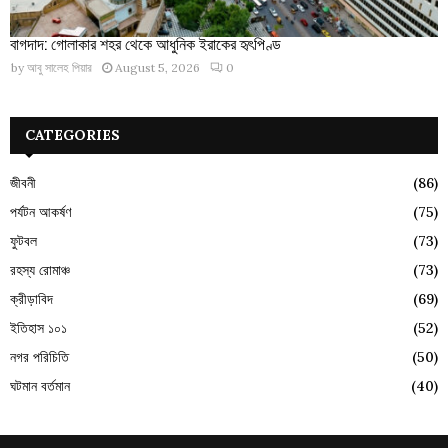
বাগদাদ: গোলাকার শহর থেকে আধুনিক ইরাকের হৃৎপিণ্ড
by
আবু সালেহ পিয়ার
August 5, 2026
0
CATEGORIES
জীবনী
(86)
পর্যটন আকর্ষণ
(75)
ফুটবল
(73)
রহস্য রোমাঞ্চ
(73)
ক্রীড়াবিদ
(69)
ইতিহাস ১০১
(52)
নগর পরিচিতি
(50)
ঘটমান বর্তমান
(40)