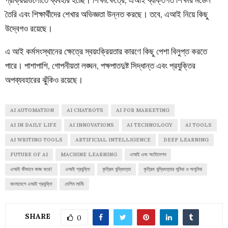
তৈরি এবং শিক্ষার্থীদের শেখার অভিজ্ঞতা উন্নত করছে। তবে, এআই নিয়ে কিছু
উদ্বেগও রয়েছে।
এ আই কর্মসংস্থানের ক্ষেত্রে স্বয়ংক্রিয়তার কারণে কিছু পেশা বিলুপ্ত করতে
পারে। পাশাপাশি, গোপনীয়তা লঙ্ঘন, পক্ষপাতদুষ্ট সিদ্ধান্ত এবং প্রযুক্তির
অপব্যবহারের ঝুঁকিও রয়েছে।
AI AUTOMATION
AI CHATBOTS
AI FOR MARKETING
AI IN DAILY LIFE
AI INNOVATIONS
AI TECHNOLOGY
AI TOOLS
AI WRITING TOOLS
ARTIFICIAL INTELLIGENCE
DEEP LEARNING
FUTURE OF AI
MACHINE LEARNING
এআই এবং অটোমেশন
এআই কীভাবে কাজ করে?
এআই প্রযুক্তি
কৃত্রিম বুদ্ধিমত্তা
কৃত্রিম বুদ্ধিমত্তার সুবিধা ও অসুবিধা
বাংলাদেশে এআই প্রযুক্তি
মেশিন লার্নিং
SHARE
0