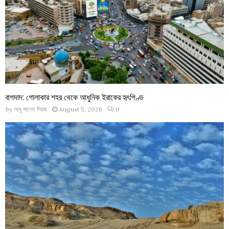
বাগদাদ: গোলাকার শহর থেকে আধুনিক ইরাকের হৃৎপিণ্ড
by
আবু সালেহ পিয়ার
August 5, 2026
0