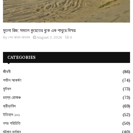
মুতলা রিজ: সমতল কুয়েতের বুকে এক পাথুরে বিস্ময়
by
শেখ আহাদ আহসান
August 3, 2026
0
CATEGORIES
জীবনী
(86)
পর্যটন আকর্ষণ
(74)
ফুটবল
(73)
রহস্য রোমাঞ্চ
(73)
ক্রীড়াবিদ
(69)
ইতিহাস ১০১
(52)
নগর পরিচিতি
(50)
ঘটমান বর্তমান
(40)