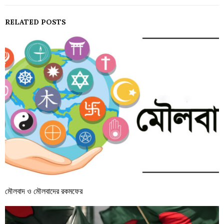
RELATED POSTS
মৌলবাদ ও মৌলবাদের রকমফের