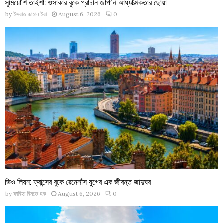
সুমিয়োশি তাইশা: ওসাকার বুকে প্রাচীন জাপানি আধ্যাত্মিকতার ছোঁয়া
by
ইসরাত জাহান ইরা
August 6, 2026
0
ভিও লিয়ন: ফ্রান্সের বুকে রেনেসাঁস যুগের এক জীবন্ত জাদুঘর
by
ফাবিহা বিনতে হক
August 6, 2026
0