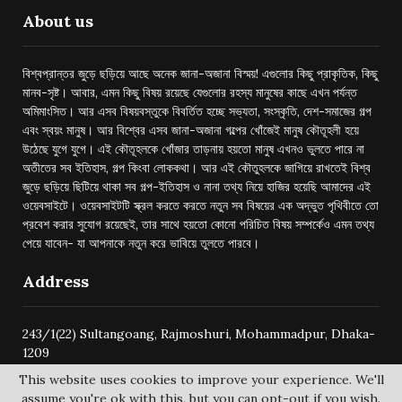
About us
বিশ্বপ্রান্তর জুড়ে ছড়িয়ে আছে অনেক জানা-অজানা বিস্ময়! এগুলোর কিছু প্রাকৃতিক, কিছু
মানব-সৃষ্ট। আবার, এমন কিছু বিষয় রয়েছে যেগুলোর রহস্য মানুষের কাছে এখন পর্যন্ত
অমিমাংসিত। আর এসব বিষয়বস্তুকে বিবর্তিত হচ্ছে সভ্যতা, সংস্কৃতি, দেশ-সমাজের গল্প
এবং স্বয়ং মানুষ। আর বিশ্বের এসব জানা-অজানা গল্পের খোঁজেই মানুষ কৌতূহলী হয়ে
উঠেছে যুগে যুগে। এই কৌতূহলকে খোঁজার তাড়নায় হয়তো মানুষ এখনও ভুলতে পারে না
অতীতের সব ইতিহাস, গল্প কিংবা লোককথা। আর এই কৌতুহলকে জাগিয়ে রাখতেই বিশ্ব
জুড়ে ছড়িয়ে ছিটিয়ে থাকা সব গল্প-ইতিহাস ও নানা তথ্য নিয়ে হাজির হয়েছি আমাদের এই
ওয়েবসাইটে। ওয়েবসাইটটি স্ক্রল করতে করতে নতুন সব বিষয়ের এক অদ্ভুত পৃথিবীতে তো
প্রবেশ করার সুযোগ রয়েছেই, তার সাথে হয়তো কোনো পরিচিত বিষয় সম্পর্কেও এমন তথ্য
পেয়ে যাবেন- যা আপনাকে নতুন করে ভাবিয়ে তুলতে পারবে।
Address
243/1(22) Sultangoang, Rajmoshuri, Mohammadpur, Dhaka-
1209
This website uses cookies to improve your experience. We'll
assume you're ok with this, but you can opt-out if you wish.