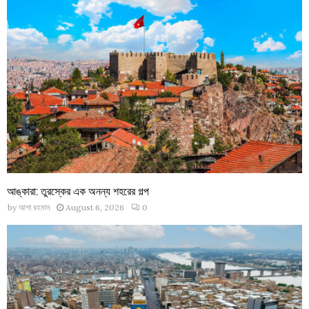
আঙ্কারা: তুরস্কের এক অনন্য শহরের গল্প
by
আশা রহমান
August 6, 2026
0