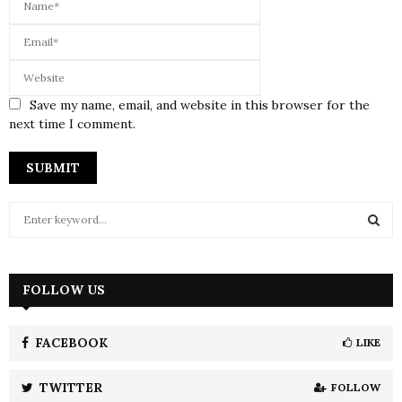
Save my name, email, and website in this browser for the
next time I comment.
S
e
a
S
r
c
FOLLOW US
E
h
f
A
o
FACEBOOK
LIKE
r
R
:
TWITTER
FOLLOW
C