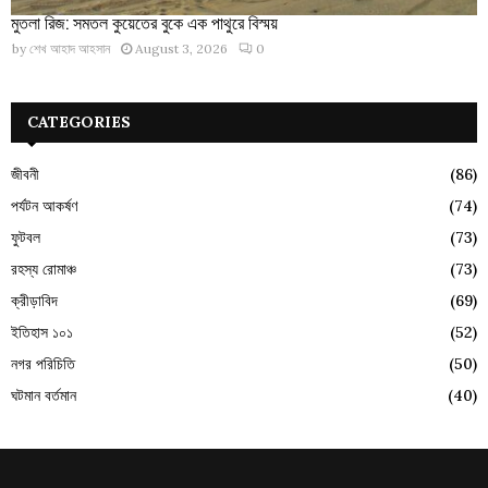
মুতলা রিজ: সমতল কুয়েতের বুকে এক পাথুরে বিস্ময়
by
শেখ আহাদ আহসান
August 3, 2026
0
CATEGORIES
জীবনী
(86)
পর্যটন আকর্ষণ
(74)
ফুটবল
(73)
রহস্য রোমাঞ্চ
(73)
ক্রীড়াবিদ
(69)
ইতিহাস ১০১
(52)
নগর পরিচিতি
(50)
ঘটমান বর্তমান
(40)