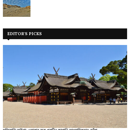
EDITOR'S PICKS
সুমিয়োশি তাইশা: ওসাকার বুকে প্রাচীন জাপানি আধ্যাত্মিকতার ছোঁয়া