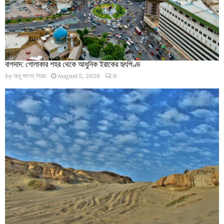
বাগদাদ: গোলাকার শহর থেকে আধুনিক ইরাকের হৃৎপিণ্ড
by
আবু সালেহ পিয়ার
August 5, 2026
0