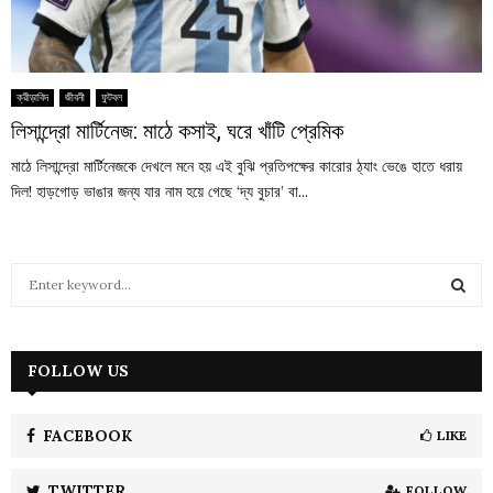
ক্রীড়াবিদ
জীবনী
ফুটবল
লিসান্দ্রো মার্টিনেজ: মাঠে কসাই, ঘরে খাঁটি প্রেমিক
মাঠে লিসান্দ্রো মার্টিনেজকে দেখলে মনে হয় এই বুঝি প্রতিপক্ষের কারোর ঠ্যাং ভেঙে হাতে ধরায়
দিল! হাড়গোড় ভাঙার জন্য যার নাম হয়ে গেছে ‘দ্য বুচার’ বা...
S
e
a
S
r
c
FOLLOW US
E
h
f
A
o
FACEBOOK
LIKE
r
R
:
TWITTER
FOLLOW