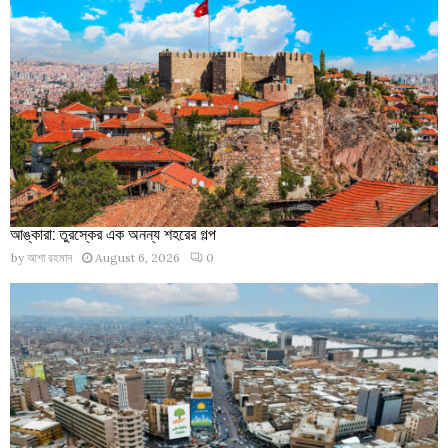
আঙ্কারা: তুরস্কের এক অনন্য শহরের গল্প
by
আশা রহমান
August 6, 2026
0