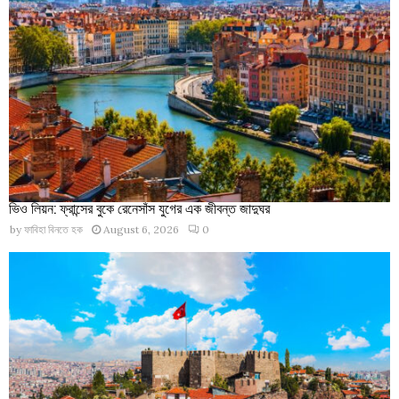
ভিও লিয়ন: ফ্রান্সের বুকে রেনেসাঁস যুগের এক জীবন্ত জাদুঘর
by
ফাবিহা বিনতে হক
August 6, 2026
0