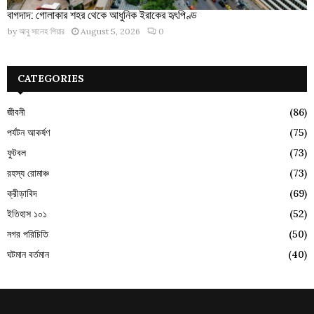
বাগদাদ: গোলাকার শহর থেকে আধুনিক ইরাকের হৃৎপিণ্ড
by
আবু সালেহ পিয়ার
August 5, 2026
0
CATEGORIES
জীবনী
(86)
পর্যটন আকর্ষণ
(75)
ফুটবল
(73)
রহস্য রোমাঞ্চ
(73)
ক্রীড়াবিদ
(69)
ইতিহাস ১০১
(52)
নগর পরিচিতি
(50)
ঘটমান বর্তমান
(40)