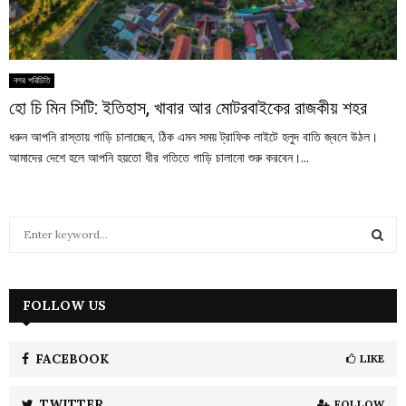
নগর পরিচিতি
হো চি মিন সিটি: ইতিহাস, খাবার আর মোটরবাইকের রাজকীয় শহর
ধরুন আপনি রাস্তায় গাড়ি চালাচ্ছেন, ঠিক এমন সময় ট্রাফিক লাইটে হলুদ বাতি জ্বলে উঠল।
আমাদের দেশে হলে আপনি হয়তো ধীর গতিতে গাড়ি চালানো শুরু করবেন।...
S
e
a
S
r
c
FOLLOW US
E
h
f
A
o
FACEBOOK
LIKE
r
R
:
TWITTER
FOLLOW