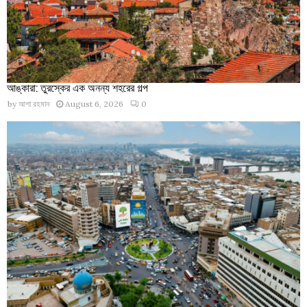
আঙ্কারা: তুরস্কের এক অনন্য শহরের গল্প
by
আশা রহমান
August 6, 2026
0