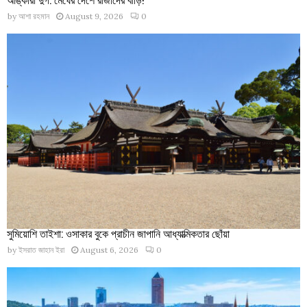
by
আশা রহমান
August 9, 2026
0
সুমিয়োশি তাইশা: ওসাকার বুকে প্রাচীন জাপানি আধ্যাত্মিকতার ছোঁয়া
by
ইসরাত জাহান ইরা
August 6, 2026
0