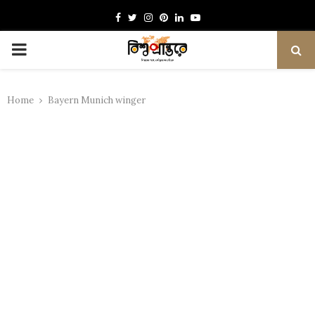
Facebook
Twitter
Instagram
Pinterest
Linkedin
Youtube
PRIMARY
MENU
Home
Bayern Munich winger