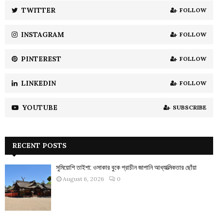
:
TWITTER
FOLLOW
C
INSTAGRAM
FOLLOW
H
PINTEREST
FOLLOW
LINKEDIN
FOLLOW
YOUTUBE
SUBSCRIBE
RECENT POSTS
সুমিয়োশি তাইশা: ওসাকার বুকে প্রাচীন জাপানি আধ্যাত্মিকতার ছোঁয়া
August 6, 2026
0