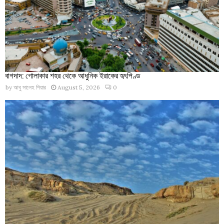
বাগদাদ: গোলাকার শহর থেকে আধুনিক ইরাকের হৃৎপিণ্ড
by
আবু সালেহ পিয়ার
August 5, 2026
0