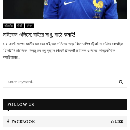
ক্রীড়াবিদ
জীবনী
ফুটবল
মাইকেল ওলিসে: বাইরে সাধু, মাঠে কসাই!
চার চারটে দেশের জাতীয় দল যেন মাইকেল ওলিসের জন্য রিলেশনশিপ স্ট্যাটাস বানিয়ে রেখেছিল
“টানাটানি চারদিকে, কিন্তু মন শুধু ফ্রান্সে গিয়েই টিকলো! মাইকেল ওলিসের আন্তর্জাতিক
ক্যারিয়ারের...
S
e
a
S
r
c
FOLLOW US
E
h
f
A
o
FACEBOOK
LIKE
r
R