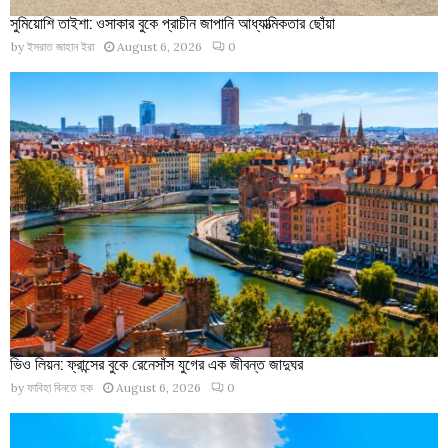
সুমিয়োশি তাইশা: ওসাকার বুকে প্রাচীন জাপানি আধ্যাত্মিকতার ছোঁয়া
by
ইসরাত জাহান ইরা
August 6, 2026
0
ভিও লিয়ন: ফ্রান্সের বুকে রেনেসাঁস যুগের এক জীবন্ত জাদুঘর
by
ফাবিহা বিনতে হক
August 6, 2026
0