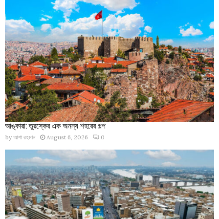
আঙ্কারা: তুরস্কের এক অনন্য শহরের গল্প
by
আশা রহমান
August 6, 2026
0