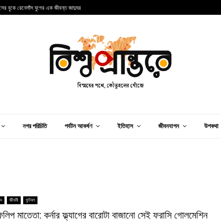
ান্সের বুকে রেনেসাঁস যুগের এক জীবন্ত জাদুঘর
আ
নগর পরিচিতি
পর্যটন আকর্ষণ
ইতিহাস
জীবনযাপন
উপকথা
িদ
জীবনী
ফুটবল
িলিপ মাতেতা: কর্নার ফ্ল্যাগের বারোটা বাজানো সেই ফরাসি গোলমেশিন