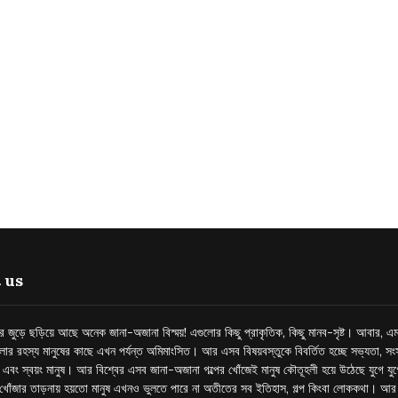
 us
্তর জুড়ে ছড়িয়ে আছে অনেক জানা-অজানা বিস্ময়! এগুলোর কিছু প্রাকৃতিক, কিছু মানব-সৃষ্ট। আবার, এম
লোর রহস্য মানুষের কাছে এখন পর্যন্ত অমিমাংসিত। আর এসব বিষয়বস্তুকে বিবর্তিত হচ্ছে সভ্যতা, সংস
প এবং স্বয়ং মানুষ। আর বিশ্বের এসব জানা-অজানা গল্পের খোঁজেই মানুষ কৌতূহলী হয়ে উঠেছে যুগে য
খোঁজার তাড়নায় হয়তো মানুষ এখনও ভুলতে পারে না অতীতের সব ইতিহাস, গল্প কিংবা লোককথা। আ