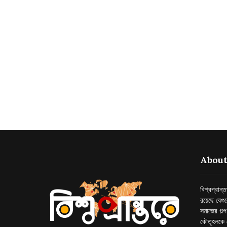
About
বিশ্বপ্রান
রয়েছে যেগু
সমাজের গল্
কৌতূহলকে 