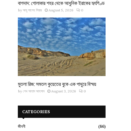
বাগদাদ: গোলাকার শহর থেকে আধুনিক ইরাকের হৃৎপিণ্ড
by
আবু সালেহ পিয়ার
August 5, 2026
0
মুতলা রিজ: সমতল কুয়েতের বুকে এক পাথুরে বিস্ময়
by
শেখ আহাদ আহসান
August 3, 2026
0
CATEGORIES
জীবনী
(86)