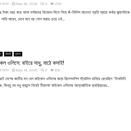
া রহমান
June 18, 2026
0
209
 টাকা খরচ করে আসা দর্শকদের বিনোদন দিতে গিয়ে জঁ-ফিলিপ মাতেতা প্রতি ম্যাচে কর্নার ফ্ল্যাগটাকে
ে লাথি মারেন, দেখে মনে হয় গোল করার চেয়ে ওই...
িদ
জীবনী
ফুটবল
েল ওলিসে: বাইরে সাধু, মাঠে কসাই!
া রহমান
June 14, 2026
0
158
ারটে দেশের জাতীয় দল যেন মাইকেল ওলিসের জন্য রিলেশনশিপ স্ট্যাটাস বানিয়ে রেখেছিল “টানাটানি
ে, কিন্তু মন শুধু ফ্রান্সে গিয়েই টিকলো! মাইকেল ওলিসের আন্তর্জাতিক ক্যারিয়ারের...