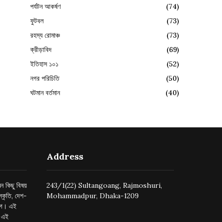
পর্যটন আকর্ষণ
(74)
ফুটবল
(73)
রহস্য রোমাঞ্চ
(73)
ক্রীড়াবিদ
(69)
ইতিহাস ১০১
(52)
নগর পরিচিতি
(50)
ঘটমান বর্তমান
(40)
Address
ন কিছু বিষয়
243/1(22) Sultangoang, Rajmoshuri,
্কৃতি, দেশ-
Mohammadpur, Dhaka-1209
ুগে। এই
র এই