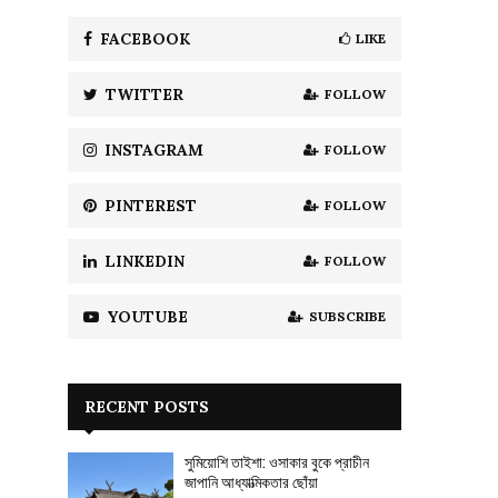
f
A
o
FACEBOOK
LIKE
r
R
:
TWITTER
FOLLOW
C
H
INSTAGRAM
FOLLOW
PINTEREST
FOLLOW
LINKEDIN
FOLLOW
YOUTUBE
SUBSCRIBE
RECENT POSTS
সুমিয়োশি তাইশা: ওসাকার বুকে প্রাচীন
জাপানি আধ্যাত্মিকতার ছোঁয়া