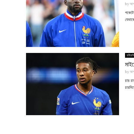
by
আশ
পকেটের
যেভাব
ক্রীড়াব
মাইক
by
আশ
চার চ
চারদিক