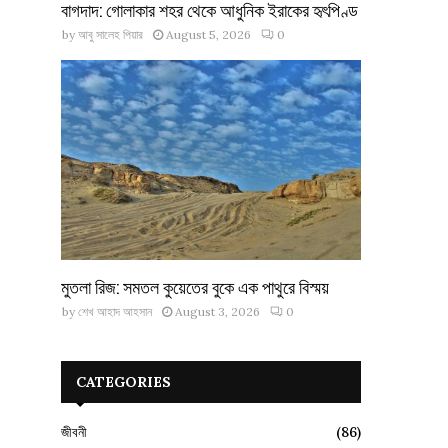
বাগদাদ: গোলাকার শহর থেকে আধুনিক ইরাকের হৃৎপিণ্ড
by
আবু সালেহ পিয়ার
August 5, 2026
0
মুতলা রিজ: সমতল কুয়েতের বুকে এক পাথুরে বিস্ময়
by
শেখ আহাদ আহসান
August 3, 2026
0
CATEGORIES
জীবনী
(86)