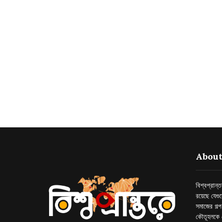
About
বিশ্বপ্রান
রয়েছে যেগু
সমাজের গল্
কৌতূহলকে 