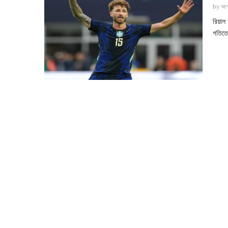
by
আশ
রিয়াল 
গতিতে 