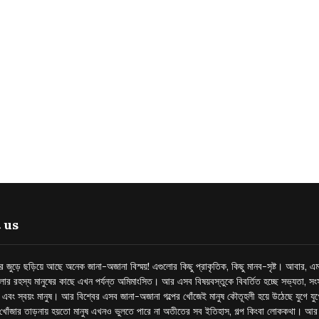
 us
্তর জুড়ে ছড়িয়ে আছে অনেক জানা-অজানা বিস্ময়! এগুলোর কিছু প্রাকৃতিক, কিছু মানব-সৃষ্ট। আবার, এম
লোর রহস্য মানুষের কাছে এখন পর্যন্ত অমিমাংসিত। আর এসব বিষয়বস্তুকে বিবর্তিত হচ্ছে সভ্যতা, সংস
প এবং স্বয়ং মানুষ। আর বিশ্বের এসব জানা-অজানা গল্পের খোঁজেই মানুষ কৌতূহলী হয়ে উঠেছে যুগে য
খোঁজার তাড়নায় হয়তো মানুষ এখনও ভুলতে পারে না অতীতের সব ইতিহাস, গল্প কিংবা লোককথা। আ