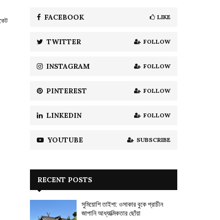
f
A
o
FACEBOOK
LIKE
রকেট
r
R
:
TWITTER
FOLLOW
C
H
INSTAGRAM
FOLLOW
PINTEREST
FOLLOW
LINKEDIN
FOLLOW
YOUTUBE
SUBSCRIBE
RECENT POSTS
সুমিয়োশি তাইশা: ওসাকার বুকে প্রাচীন
জাপানি আধ্যাত্মিকতার ছোঁয়া