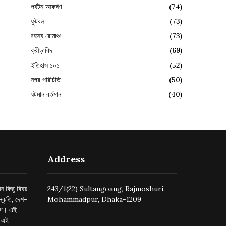
পর্যটন আকর্ষণ
(74)
ফুটবল
(73)
রহস্য রোমাঞ্চ
(73)
ক্রীড়াবিদ
(69)
ইতিহাস ১০১
(52)
নগর পরিচিতি
(50)
ঘটমান বর্তমান
(40)
Address
ন কিছু বিষয়
243/1(22) Sultangoang, Rajmoshuri,
্কৃতি, দেশ-
Mohammadpur, Dhaka-1209
ুগে। এই
র এই