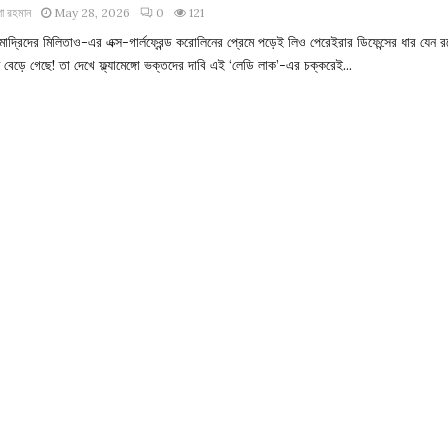
া রহমান
May 28, 2026
0
121
মাদ্রিদের মিলিতাও-এর এক্স-গার্লফ্রেন্ড করোলিনের প্রেমে পড়েই লিও পেরেইরার ডিফেন্সের ধার যেন 
বেড়ে গেছে! তা দেখে ফ্ল্যামেঙ্গো ভক্তদের দাবি এই ‘লেডি লাক’-এর চক্করেই...