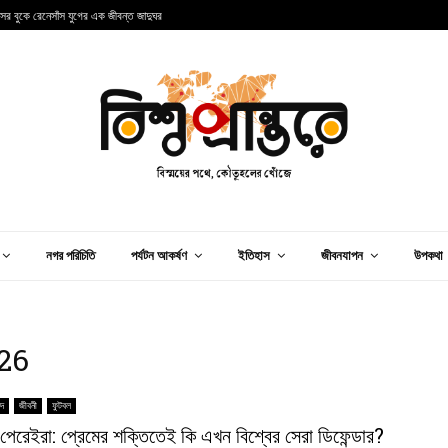
ন্সের বুকে রেনেসাঁস যুগের এক জীবন্ত জাদুঘর
আ
নগর পরিচিতি
পর্যটন আকর্ষণ
ইতিহাস
জীবনযাপন
উপকথা
026
িদ
জীবনী
ফুটবল
পেরেইরা: প্রেমের শক্তিতেই কি এখন বিশ্বের সেরা ডিফেন্ডার?