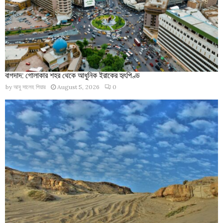
বাগদাদ: গোলাকার শহর থেকে আধুনিক ইরাকের হৃৎপিণ্ড
by
আবু সালেহ পিয়ার
August 5, 2026
0