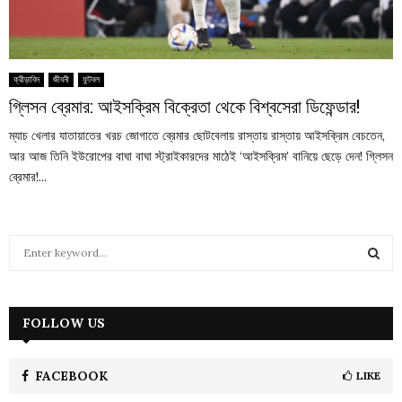
ক্রীড়াবিদ
জীবনী
ফুটবল
গ্লিসন ব্রেমার: আইসক্রিম বিক্রেতা থেকে বিশ্বসেরা ডিফেন্ডার!
ম্যাচ খেলার যাতায়াতের খরচ জোগাতে ব্রেমার ছোটবেলায় রাস্তায় রাস্তায় আইসক্রিম বেচতেন,
আর আজ তিনি ইউরোপের বাঘা বাঘা স্ট্রাইকারদের মাঠেই ‘আইসক্রিম’ বানিয়ে ছেড়ে দেন! গ্লিসন
ব্রেমার!...
S
e
a
S
r
c
FOLLOW US
E
h
f
A
o
FACEBOOK
LIKE
r
R