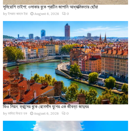
সুমিয়োশি তাইশা: ওসাকার বুকে প্রাচীন জাপানি আধ্যাত্মিকতার ছোঁয়া
by
ইসরাত জাহান ইরা
August 6, 2026
0
ভিও লিয়ন: ফ্রান্সের বুকে রেনেসাঁস যুগের এক জীবন্ত জাদুঘর
by
ফাবিহা বিনতে হক
August 6, 2026
0