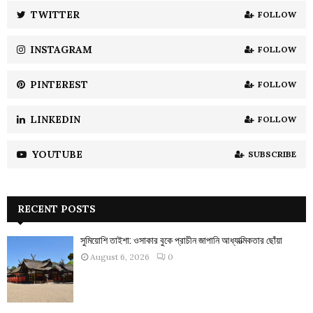
:
TWITTER
FOLLOW
C
INSTAGRAM
FOLLOW
H
PINTEREST
FOLLOW
LINKEDIN
FOLLOW
YOUTUBE
SUBSCRIBE
RECENT POSTS
সুমিয়োশি তাইশা: ওসাকার বুকে প্রাচীন জাপানি আধ্যাত্মিকতার ছোঁয়া
August 6, 2026
0