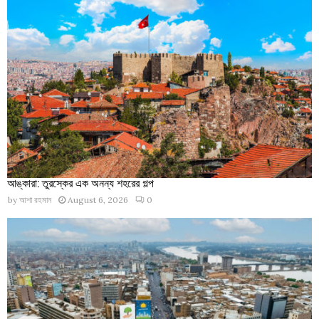
আঙ্কারা: তুরস্কের এক অনন্য শহরের গল্প
by
আশা রহমান
August 6, 2026
0