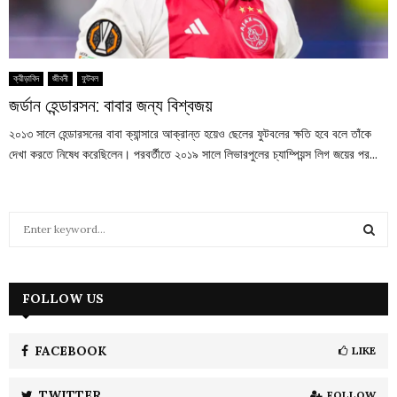
ক্রীড়াবিদ
জীবনী
ফুটবল
জর্ডান হেন্ডারসন: বাবার জন্য বিশ্বজয়
২০১৩ সালে হেন্ডারসনের বাবা ক্যান্সারে আক্রান্ত হয়েও ছেলের ফুটবলের ক্ষতি হবে বলে তাঁকে
দেখা করতে নিষেধ করেছিলেন। পরবর্তীতে ২০১৯ সালে লিভারপুলের চ্যাম্পিয়ন্স লিগ জয়ের পর...
S
e
a
S
r
c
FOLLOW US
E
h
f
A
o
FACEBOOK
LIKE
r
R
:
TWITTER
FOLLOW