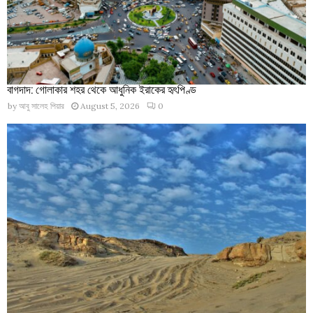
বাগদাদ: গোলাকার শহর থেকে আধুনিক ইরাকের হৃৎপিণ্ড
by
আবু সালেহ পিয়ার
August 5, 2026
0