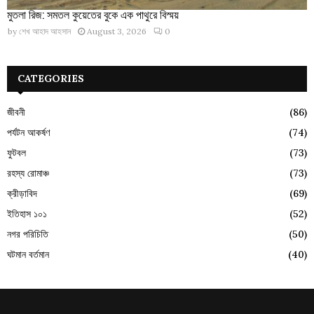
মুতলা রিজ: সমতল কুয়েতের বুকে এক পাথুরে বিস্ময়
by
শেখ আহাদ আহসান
August 3, 2026
0
CATEGORIES
জীবনী
(86)
পর্যটন আকর্ষণ
(74)
ফুটবল
(73)
রহস্য রোমাঞ্চ
(73)
ক্রীড়াবিদ
(69)
ইতিহাস ১০১
(52)
নগর পরিচিতি
(50)
ঘটমান বর্তমান
(40)