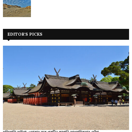
EDITOR'S PICKS
সুমিয়োশি তাইশা: ওসাকার বুকে প্রাচীন জাপানি আধ্যাত্মিকতার ছোঁয়া