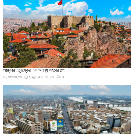
আঙ্কারা: তুরস্কের এক অনন্য শহরের গল্প
by
আশা রহমান
August 6, 2026
0