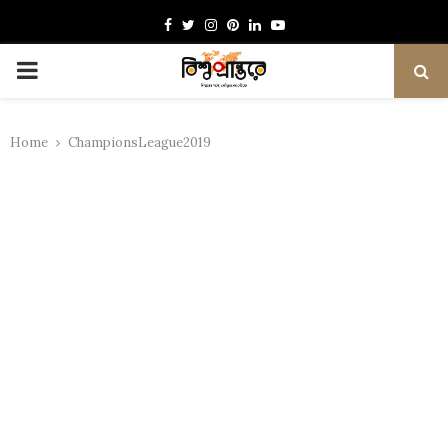
Facebook
Twitter
Instagram
Pinterest
Linkedin
Youtube
PRIMARY
MENU
Home
ChampionsLeague2019