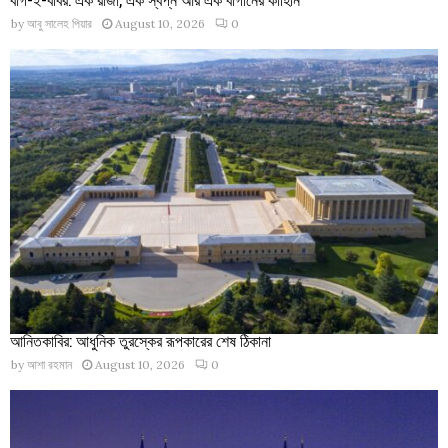
by
আবু সালেহ পিয়ার
August 10, 2026
0
আনিতকাবির: আধুনিক তুরস্কের রূপকারের শেষ ঠিকানা
by
আশা রহমান
August 10, 2026
0