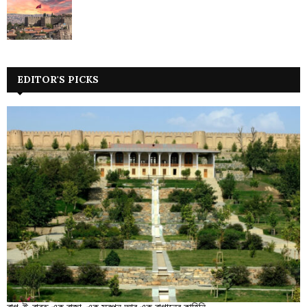
EDITOR'S PICKS
বাগ-ই-বাবর: এক রাজা, এক স্বপ্ন আর এক বাগানের কাহিনি