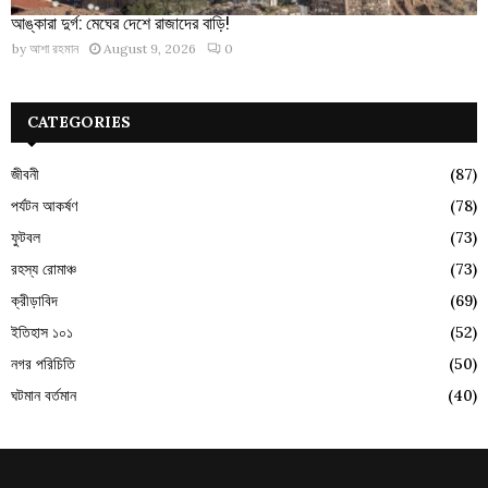
আঙ্কারা দুর্গ: মেঘের দেশে রাজাদের বাড়ি!
by
আশা রহমান
August 9, 2026
0
CATEGORIES
জীবনী
(87)
পর্যটন আকর্ষণ
(78)
ফুটবল
(73)
রহস্য রোমাঞ্চ
(73)
ক্রীড়াবিদ
(69)
ইতিহাস ১০১
(52)
নগর পরিচিতি
(50)
ঘটমান বর্তমান
(40)