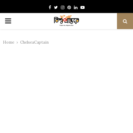
Facebook
Twitter
Instagram
Pinterest
Linkedin
Youtube
PRIMARY
MENU
Home
ChelseaCaptain