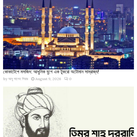
কোকাটেপে মসজিদ: আধুনিক যুগে এক টুকরো অটোমান সাম্রাজ্য!
by
আবু সালেহ পিয়ার
August 9, 2026
0