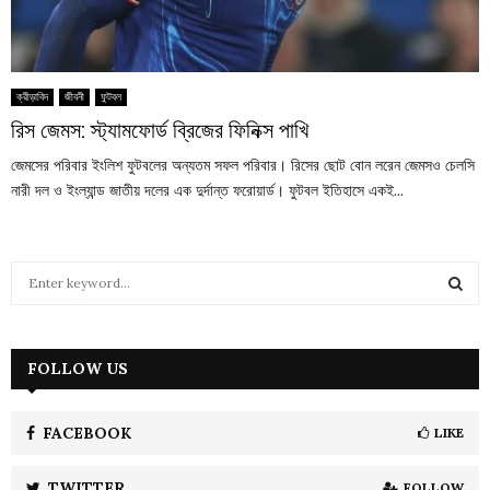
ক্রীড়াবিদ
জীবনী
ফুটবল
রিস জেমস: স্ট্যামফোর্ড ব্রিজের ফিনিক্স পাখি
জেমসের পরিবার ইংলিশ ফুটবলের অন্যতম সফল পরিবার। রিসের ছোট বোন লরেন জেমসও চেলসি
নারী দল ও ইংল্যান্ড জাতীয় দলের এক দুর্দান্ত ফরোয়ার্ড। ফুটবল ইতিহাসে একই...
S
e
a
S
r
c
FOLLOW US
E
h
f
A
o
FACEBOOK
LIKE
r
R
:
TWITTER
FOLLOW