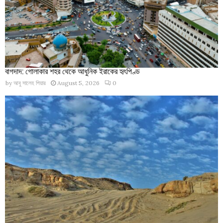
বাগদাদ: গোলাকার শহর থেকে আধুনিক ইরাকের হৃৎপিণ্ড
by
আবু সালেহ পিয়ার
August 5, 2026
0