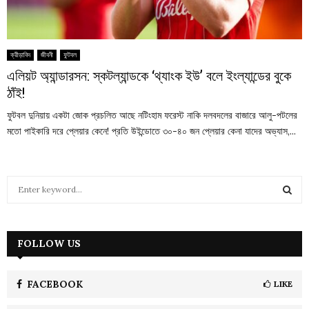
ক্রীড়াবিদ
জীবনী
ফুটবল
এলিয়ট অ্যান্ডারসন: স্কটল্যান্ডকে ‘থ্যাংক ইউ’ বলে ইংল্যান্ডের বুকে
ঠাঁই!
ফুটবল দুনিয়ায় একটা জোক প্রচলিত আছে নটিংহাম ফরেস্ট নাকি দলবদলের বাজারে আলু-পটলের
মতো পাইকারি দরে প্লেয়ার কেনে! প্রতি উইন্ডোতে ৩০-৪০ জন প্লেয়ার কেনা যাদের অভ্যাস,...
S
e
a
S
r
c
FOLLOW US
E
h
f
A
o
FACEBOOK
LIKE
r
R