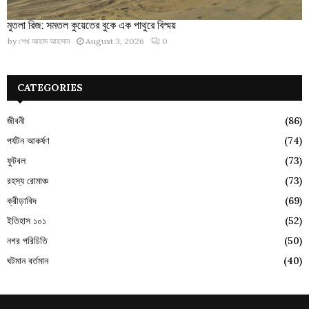
মুতলা রিজ: সমতল কুয়েতের বুকে এক পাথুরে বিস্ময়
by
শেখ আহাদ আহসান
August 3, 2026
0
CATEGORIES
জীবনী
(86)
পর্যটন আকর্ষণ
(74)
ফুটবল
(73)
রহস্য রোমাঞ্চ
(73)
ক্রীড়াবিদ
(69)
ইতিহাস ১০১
(52)
নগর পরিচিতি
(50)
ঘটমান বর্তমান
(40)