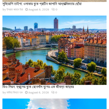
সুমিয়োশি তাইশা: ওসাকার বুকে প্রাচীন জাপানি আধ্যাত্মিকতার ছোঁয়া
by
ইসরাত জাহান ইরা
August 6, 2026
0
ভিও লিয়ন: ফ্রান্সের বুকে রেনেসাঁস যুগের এক জীবন্ত জাদুঘর
by
ফাবিহা বিনতে হক
August 6, 2026
0