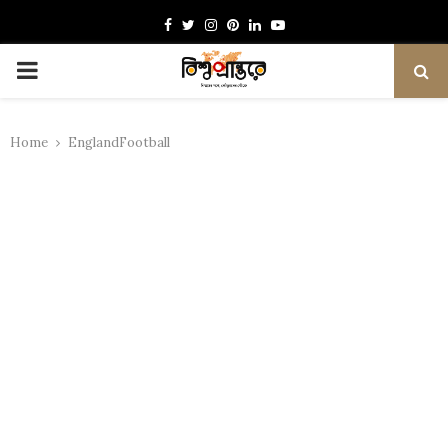
Facebook
Twitter
Instagram
Pinterest
Linkedin
Youtube
PRIMARY
MENU
Home
EnglandFootball