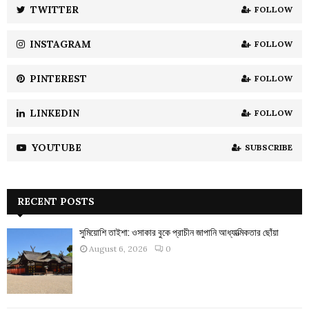
:
TWITTER
FOLLOW
C
INSTAGRAM
FOLLOW
H
PINTEREST
FOLLOW
LINKEDIN
FOLLOW
YOUTUBE
SUBSCRIBE
RECENT POSTS
সুমিয়োশি তাইশা: ওসাকার বুকে প্রাচীন জাপানি আধ্যাত্মিকতার ছোঁয়া
August 6, 2026
0