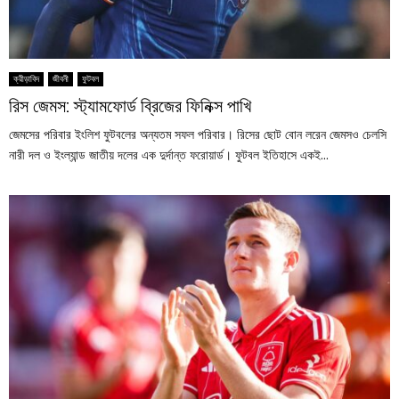
ক্রীড়াবিদ
জীবনী
ফুটবল
রিস জেমস: স্ট্যামফোর্ড ব্রিজের ফিনিক্স পাখি
জেমসের পরিবার ইংলিশ ফুটবলের অন্যতম সফল পরিবার। রিসের ছোট বোন লরেন জেমসও চেলসি
নারী দল ও ইংল্যান্ড জাতীয় দলের এক দুর্দান্ত ফরোয়ার্ড। ফুটবল ইতিহাসে একই...