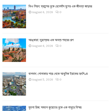
ভিও লিয়ন: ফ্রান্সের বুকে রেনেসাঁস যুগের এক জীবন্ত জাদুঘর
August 6, 2026
0
আঙ্কারা: তুরস্কের এক অনন্য শহরের গল্প
August 6, 2026
0
বাগদাদ: গোলাকার শহর থেকে আধুনিক ইরাকের হৃৎপিণ্ড
August 5, 2026
0
মুতলা রিজ: সমতল কুয়েতের বুকে এক পাথুরে বিস্ময়