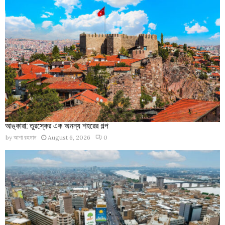
আঙ্কারা: তুরস্কের এক অনন্য শহরের গল্প
by
আশা রহমান
August 6, 2026
0