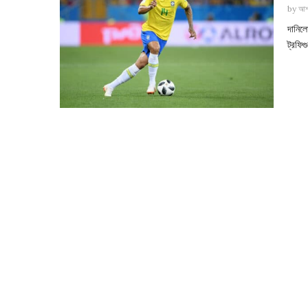
by
আশ
দানিলো
ট্রফিগ