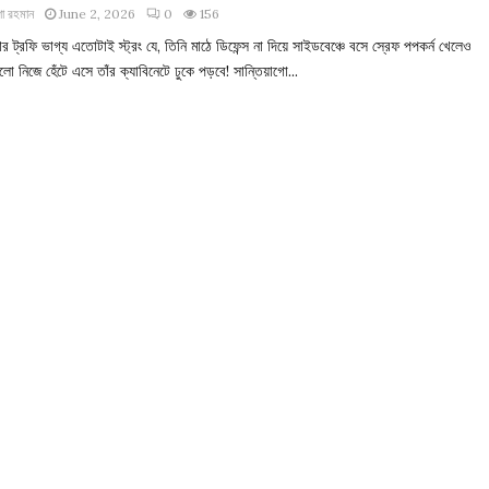
া রহমান
June 2, 2026
0
156
র ট্রফি ভাগ্য এতোটাই স্ট্রং যে, তিনি মাঠে ডিফেন্স না দিয়ে সাইডবেঞ্চে বসে স্রেফ পপকর্ন খেলেও
ুলো নিজে হেঁটে এসে তাঁর ক্যাবিনেটে ঢুকে পড়বে! সান্তিয়াগো...