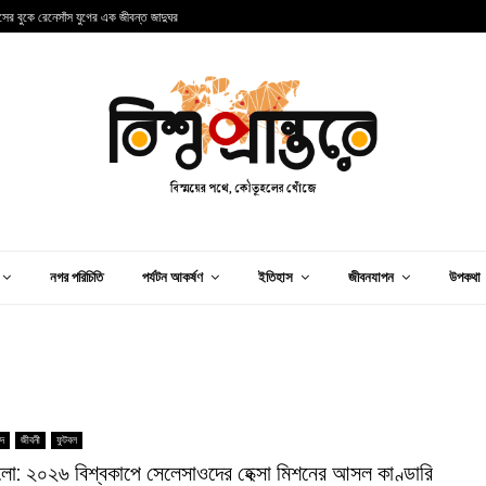
ান্সের বুকে রেনেসাঁস যুগের এক জীবন্ত জাদুঘর
আ
নগর পরিচিতি
পর্যটন আকর্ষণ
ইতিহাস
জীবনযাপন
উপকথা
িদ
জীবনী
ফুটবল
লো: ২০২৬ বিশ্বকাপে সেলেসাওদের হেক্সা মিশনের আসল কাণ্ডারি