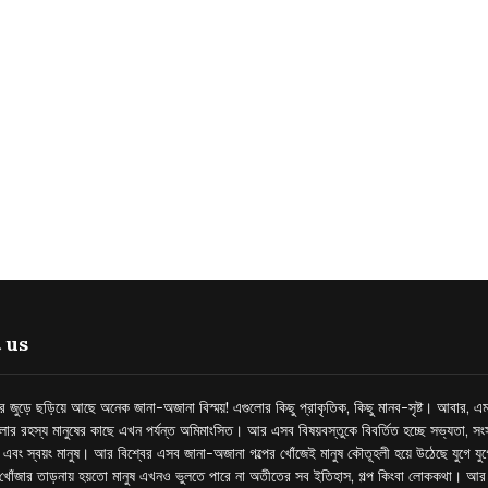
 us
্তর জুড়ে ছড়িয়ে আছে অনেক জানা-অজানা বিস্ময়! এগুলোর কিছু প্রাকৃতিক, কিছু মানব-সৃষ্ট। আবার, এম
লোর রহস্য মানুষের কাছে এখন পর্যন্ত অমিমাংসিত। আর এসব বিষয়বস্তুকে বিবর্তিত হচ্ছে সভ্যতা, সংস
প এবং স্বয়ং মানুষ। আর বিশ্বের এসব জানা-অজানা গল্পের খোঁজেই মানুষ কৌতূহলী হয়ে উঠেছে যুগে য
খোঁজার তাড়নায় হয়তো মানুষ এখনও ভুলতে পারে না অতীতের সব ইতিহাস, গল্প কিংবা লোককথা। আ