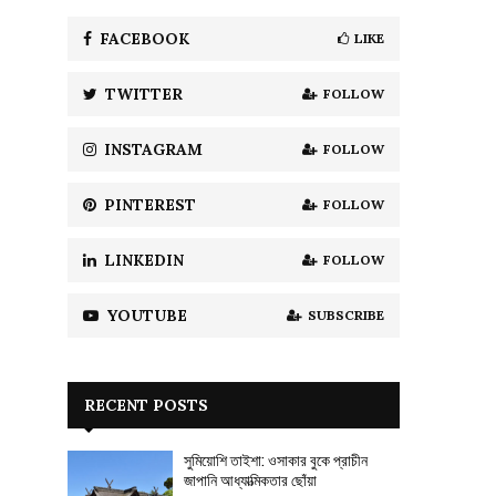
f
A
o
FACEBOOK
LIKE
r
R
:
TWITTER
FOLLOW
C
H
INSTAGRAM
FOLLOW
PINTEREST
FOLLOW
LINKEDIN
FOLLOW
YOUTUBE
SUBSCRIBE
RECENT POSTS
সুমিয়োশি তাইশা: ওসাকার বুকে প্রাচীন
জাপানি আধ্যাত্মিকতার ছোঁয়া