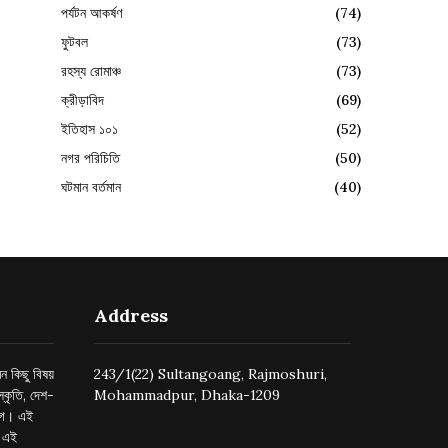
পর্যটন আকর্ষণ
(74)
ফুটবল
(73)
রহস্য রোমাঞ্চ
(73)
ক্রীড়াবিদ
(69)
ইতিহাস ১০১
(52)
নগর পরিচিতি
(50)
ঘটমান বর্তমান
(40)
Address
ন কিছু বিষয়
243/1(22) Sultangoang, Rajmoshuri,
্কৃতি, দেশ-
Mohammadpur, Dhaka-1209
ুগে। এই
র এই