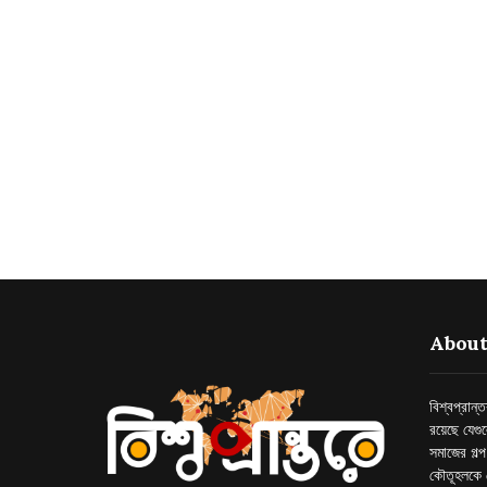
About
বিশ্বপ্রান
রয়েছে যেগু
সমাজের গল্
কৌতূহলকে 