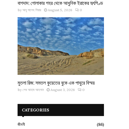
বাগদাদ: গোলাকার শহর থেকে আধুনিক ইরাকের হৃৎপিণ্ড
by
আবু সালেহ পিয়ার
August 5, 2026
0
মুতলা রিজ: সমতল কুয়েতের বুকে এক পাথুরে বিস্ময়
by
শেখ আহাদ আহসান
August 3, 2026
0
CATEGORIES
জীবনী
(86)