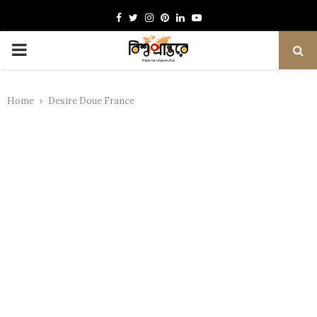
Facebook
Twitter
Instagram
Pinterest
Linkedin
Youtube
PRIMARY
MENU
Home
Desire Doue France