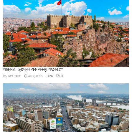
আঙ্কারা: তুরস্কের এক অনন্য শহরের গল্প
by
আশা রহমান
August 6, 2026
0