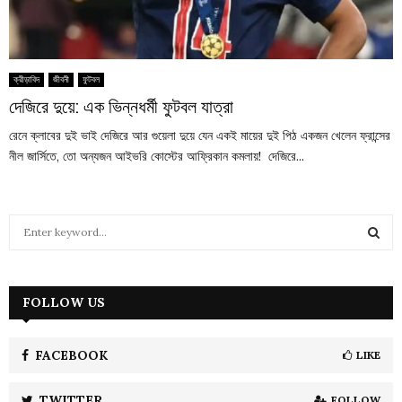
ক্রীড়াবিদ
জীবনী
ফুটবল
দেজিরে দুয়ে: এক ভিন্নধর্মী ফুটবল যাত্রা
রেনে ক্লাবের দুই ভাই দেজিরে আর গুয়েলা দুয়ে যেন একই মায়ের দুই পিঠ একজন খেলেন ফ্রান্সের
নীল জার্সিতে, তো অন্যজন আইভরি কোস্টের আফ্রিকান কমলায়! দেজিরে...
S
e
a
S
r
c
FOLLOW US
E
h
f
A
o
FACEBOOK
LIKE
r
R
:
TWITTER
FOLLOW