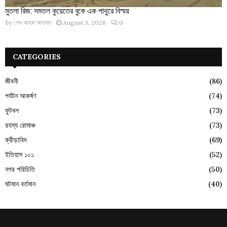
মুতলা রিজ: সমতল কুয়েতের বুকে এক পাথুরে বিস্ময়
by
শেখ আহাদ আহসান
August 3, 2026
0
CATEGORIES
জীবনী
(86)
পর্যটন আকর্ষণ
(74)
ফুটবল
(73)
রহস্য রোমাঞ্চ
(73)
ক্রীড়াবিদ
(69)
ইতিহাস ১০১
(52)
নগর পরিচিতি
(50)
ঘটমান বর্তমান
(40)