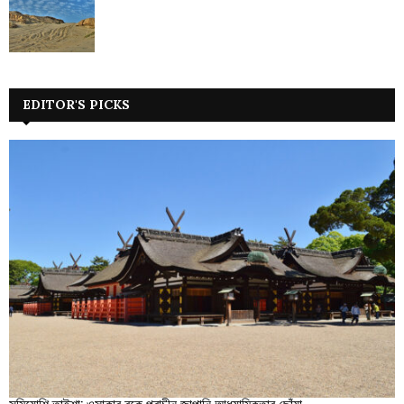
EDITOR'S PICKS
সুমিয়োশি তাইশা: ওসাকার বুকে প্রাচীন জাপানি আধ্যাত্মিকতার ছোঁয়া