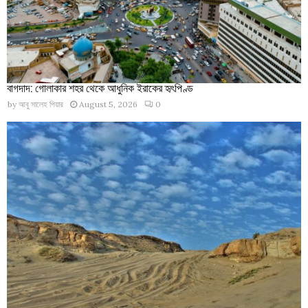
বাগদাদ: গোলাকার শহর থেকে আধুনিক ইরাকের হৃৎপিণ্ড
by
আবু সালেহ পিয়ার
August 5, 2026
0