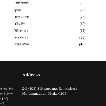
পর্যটন আকর্ষণ
(75)
ফুটবল
(73)
রহস্য রোমাঞ্চ
(73)
ক্রীড়াবিদ
(69)
ইতিহাস ১০১
(52)
নগর পরিচিতি
(50)
ঘটমান বর্তমান
(40)
Address
ন কিছু বিষয়
243/1(22) Sultangoang, Rajmoshuri,
্কৃতি, দেশ-
Mohammadpur, Dhaka-1209
ুগে। এই
র এই