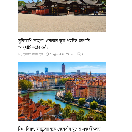
সুমিয়োশি তাইশা: ওসাকার বুকে প্রাচীন জাপানি
আধ্যাত্মিকতার ছোঁয়া
by
ইসরাত জাহান ইরা
August 6, 2026
0
ভিও লিয়ন: ফ্রান্সের বুকে রেনেসাঁস যুগের এক জীবন্ত