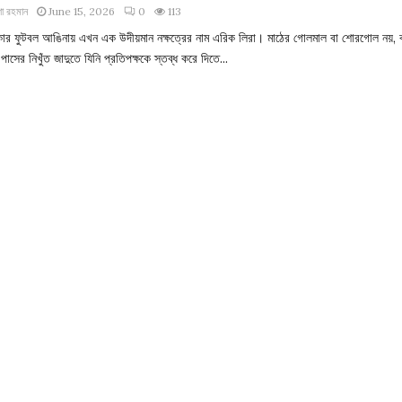
া রহমান
June 15, 2026
0
113
িকোর ফুটবল আঙিনায় এখন এক উদীয়মান নক্ষত্রের নাম এরিক লিরা। মাঠের গোলমাল বা শোরগোল নয়, 
পাসের নিখুঁত জাদুতে যিনি প্রতিপক্ষকে স্তব্ধ করে দিতে...