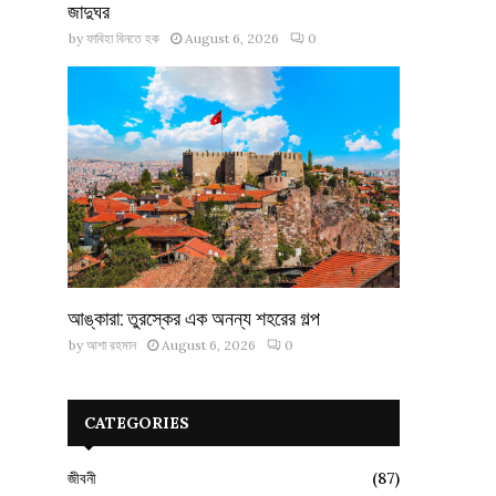
জাদুঘর
by
ফাবিহা বিনতে হক
August 6, 2026
0
আঙ্কারা: তুরস্কের এক অনন্য শহরের গল্প
by
আশা রহমান
August 6, 2026
0
CATEGORIES
জীবনী
(87)