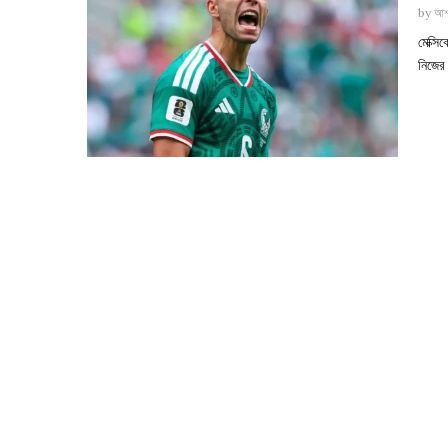
by
আশ
মেক্স
নিজের 