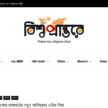
 মেঘের দেশে রাজাদের বাড়ি!
স
নগর পরিচিতি
পর্যটন আকর্ষণ
ইতিহাস
জীবনযাপন
উপকথা
িদ
জীবনী
ফুটবল
সিকোর মাঝমাঠের নতুন আবিষ্কার এরিক লিরা