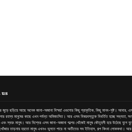
 us
্তর জুড়ে ছড়িয়ে আছে অনেক জানা-অজানা বিস্ময়! এগুলোর কিছু প্রাকৃতিক, কিছু মানব-সৃষ্ট। আবার, এম
লোর রহস্য মানুষের কাছে এখন পর্যন্ত অমিমাংসিত। আর এসব বিষয়বস্তুকে বিবর্তিত হচ্ছে সভ্যতা, সংস
প এবং স্বয়ং মানুষ। আর বিশ্বের এসব জানা-অজানা গল্পের খোঁজেই মানুষ কৌতূহলী হয়ে উঠেছে যুগে য
খোঁজার তাড়নায় হয়তো মানুষ এখনও ভুলতে পারে না অতীতের সব ইতিহাস, গল্প কিংবা লোককথা। আ