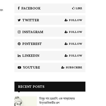
f
A
o
FACEBOOK
LIKE
বরং
r
R
:
TWITTER
FOLLOW
C
H
INSTAGRAM
FOLLOW
PINTEREST
FOLLOW
LINKEDIN
FOLLOW
YOUTUBE
SUBSCRIBE
RECENT POSTS
তিমুর শাহ দুররানি: এক সাম্রাজ্যের
উত্তরাধিকারীর গল্প