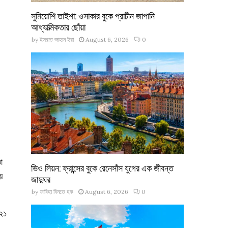
সুমিয়োশি তাইশা: ওসাকার বুকে প্রাচীন জাপানি
আধ্যাত্মিকতার ছোঁয়া
by
ইসরাত জাহান ইরা
August 6, 2026
0
া
ভিও লিয়ন: ফ্রান্সের বুকে রেনেসাঁস যুগের এক জীবন্ত
য়
জাদুঘর
by
ফাবিহা বিনতে হক
August 6, 2026
0
০২১