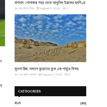
বাগদাদ: গোলাকার শহর থেকে আধুনিক ইরাকের হৃৎপিণ্ড
by
আবু সালেহ পিয়ার
August 5, 2026
0
কো
মুতলা রিজ: সমতল কুয়েতের বুকে এক পাথুরে বিস্ময়
by
শেখ আহাদ আহসান
August 3, 2026
0
বড়
CATEGORIES
জীবনী
(86)