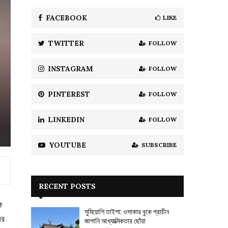
f
A
o
FACEBOOK
LIKE
r
R
:
TWITTER
FOLLOW
C
H
INSTAGRAM
FOLLOW
PINTEREST
FOLLOW
LINKEDIN
FOLLOW
YOUTUBE
SUBSCRIBE
RECENT POSTS
ে
সুমিয়োশি তাইশা: ওসাকার বুকে প্রাচীন
ের
জাপানি আধ্যাত্মিকতার ছোঁয়া