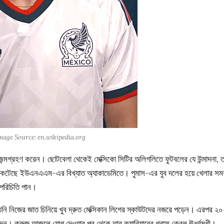
 Image Source: en.wikipedia.org
ন্মগ্রহণ করেন। ছোটবেলা থেকেই মেক্সিকো সিটির অলিগলিতে ফুটবলের যে উন্মাদনা, ত
 কেটেছে ইউএনএএম-এর বিখ্যাত অ্যাকাডেমিতে। পুমাস-এর যুব দলের হয়ে খেলার সম
 পরিচিতি পান।
ি নিজের জাত চিনিয়ে খুব দ্রুত মেক্সিকান লিগের স্কাউটদের নজরে পড়েন। এরপর ২
ন। ক্রুজ আজুলে যোগ দেওয়ার পর থেকে তার ক্যারিয়ারের গ্রাফ কেবল ঊর্ধ্বমুখী।