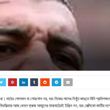
া। মাঠের গোলমাল বা শোরগোল নয়, বরং নিজের পাসের নিখুঁত জাদুতে যিনি প্রতিপক্ষক
মিডফিল্ডার আজ কেবল ক্রুজ আজুলের মাঝমাঠেরই ইঞ্জিন নন, বরং মেক্সিকো জাতীয় দল