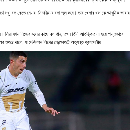
র্থে শুধু ‘বল কেড়ে নেওয়া’ মিডফিল্ডার বলা ভুল হবে। তার খেলার ধরণকে আধুনিক ভাষায়
হয়। লিরা যখন নিজের বক্সের কাছে বল পান, তখন তিনি আতঙ্কিত না হয়ে শান্তভাবে
ের ওপরে থাকে, যা মেক্সিকান লিগের প্রেক্ষাপটে অত্যন্ত প্রশংসনীয়।