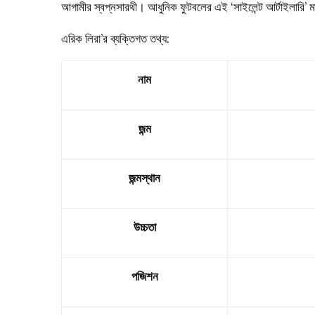
আগামীর স্বপ্নসারথী। আধুনিক ফুটবলের এই ‘সাইলেন্ট আর্টাইলারি’ মা
এরিক লিরা’র ব্যক্তিগত তথ্য:
নাম
জন্ম
জন্মস্থান
উচ্চতা
পজিশন