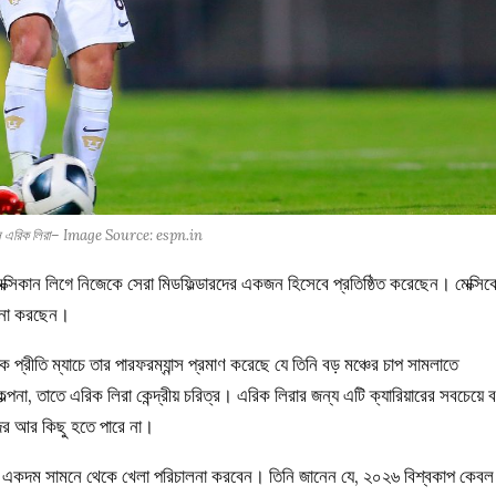
লে এরিক লিরা– Image Source: espn.in
সিকান লিগে নিজেকে সেরা মিডফিল্ডারদের একজন হিসেবে প্রতিষ্ঠিত করেছেন। মেক্সি
েচনা করছেন।
ীতি ম্যাচে তার পারফরম্যান্স প্রমাণ করেছে যে তিনি বড় মঞ্চের চাপ সামলাতে
পনা, তাতে এরিক লিরা কেন্দ্রীয় চরিত্র। এরিক লিরার জন্য এটি ক্যারিয়ারের সবচেয়ে 
দের আর কিছু হতে পারে না।
র একদম সামনে থেকে খেলা পরিচালনা করবেন। তিনি জানেন যে, ২০২৬ বিশ্বকাপ কেবল