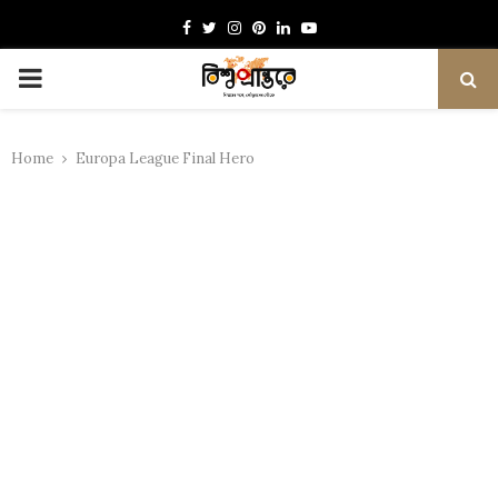
Facebook
Twitter
Instagram
Pinterest
Linkedin
Youtube
PRIMARY
MENU
Home
Europa League Final Hero