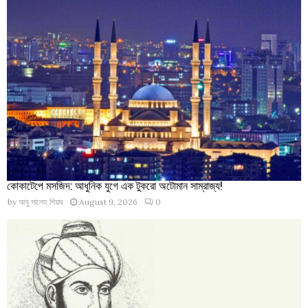
কোকাটেপে মসজিদ: আধুনিক যুগে এক টুকরো অটোমান সাম্রাজ্য!
by
আবু সালেহ পিয়ার
August 9, 2026
0