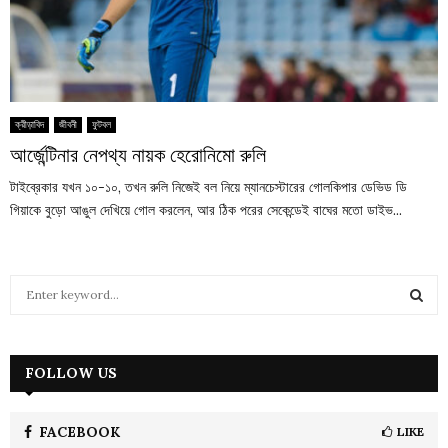
ক্রীড়াবিদ
জীবনী
ফুটবল
আর্জেন্টিনার নেপথ্য নায়ক হেরোনিমো রুলি
টাইব্রেকার যখন ১০-১০, তখন রুলি নিজেই বল নিয়ে ম্যানচেস্টারের গোলকিপার ডেভিড ডি
গিয়াকে বুড়ো আঙুল দেখিয়ে গোল করলেন, আর ঠিক পরের সেকেন্ডেই বাঘের মতো ডাইভ...
S
e
a
S
r
c
FOLLOW US
E
h
f
A
o
FACEBOOK
LIKE