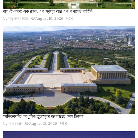
বাগ-ই-বাবর: এক রাজা, এক স্বপ্ন আর এক বাগানের কাহিনি
by
আবু সালেহ পিয়ার
August 10, 2026
0
আনিতকাবির: আধুনিক তুরস্কের রূপকারের শেষ ঠিকানা
by
আশা রহমান
August 10, 2026
0