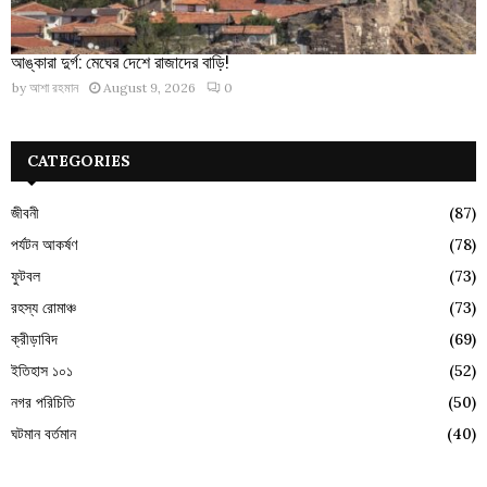
আঙ্কারা দুর্গ: মেঘের দেশে রাজাদের বাড়ি!
by
আশা রহমান
August 9, 2026
0
CATEGORIES
জীবনী
(87)
পর্যটন আকর্ষণ
(78)
ফুটবল
(73)
রহস্য রোমাঞ্চ
(73)
ক্রীড়াবিদ
(69)
ইতিহাস ১০১
(52)
নগর পরিচিতি
(50)
ঘটমান বর্তমান
(40)