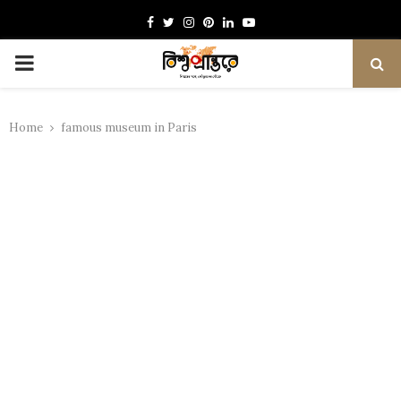
Facebook
Twitter
Instagram
Pinterest
Linkedin
Youtube
PRIMARY
MENU
Home
famous museum in Paris