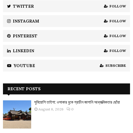
:
TWITTER
FOLLOW
C
INSTAGRAM
FOLLOW
H
PINTEREST
FOLLOW
LINKEDIN
FOLLOW
YOUTUBE
SUBSCRIBE
RECENT POSTS
সুমিয়োশি তাইশা: ওসাকার বুকে প্রাচীন জাপানি আধ্যাত্মিকতার ছোঁয়া
August 6, 2026
0