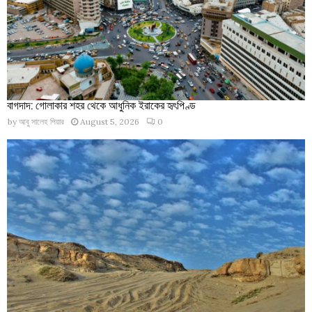
বাগদাদ: গোলাকার শহর থেকে আধুনিক ইরাকের হৃৎপিণ্ড
by
আবু সালেহ পিয়ার
August 5, 2026
0