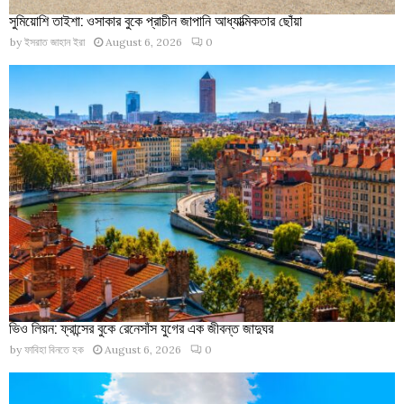
সুমিয়োশি তাইশা: ওসাকার বুকে প্রাচীন জাপানি আধ্যাত্মিকতার ছোঁয়া
by
ইসরাত জাহান ইরা
August 6, 2026
0
ভিও লিয়ন: ফ্রান্সের বুকে রেনেসাঁস যুগের এক জীবন্ত জাদুঘর
by
ফাবিহা বিনতে হক
August 6, 2026
0