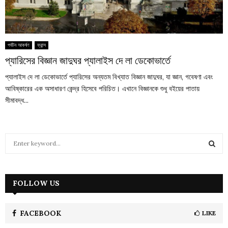
পর্যটন আকর্ষণ
ফ্রান্স
প্যারিসের বিজ্ঞান জাদুঘর প্যালাইস দে লা ডেকোভার্তে
প্যালাইস দে লা ডেকোভার্তে প্যারিসের অন্যতম বিখ্যাত বিজ্ঞান জাদুঘর, যা জ্ঞান, গবেষণা এবং
আবিষ্কারের এক অসাধারণ কেন্দ্র হিসেবে পরিচিত। এখানে বিজ্ঞানকে শুধু বইয়ের পাতায়
সীমাবদ্ধ...
S
e
a
S
r
c
FOLLOW US
E
h
f
A
o
FACEBOOK
LIKE
r
R