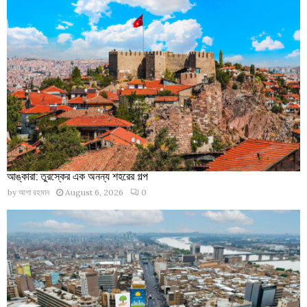
আঙ্কারা: তুরস্কের এক অনন্য শহরের গল্প
by
আশা রহমান
August 6, 2026
0