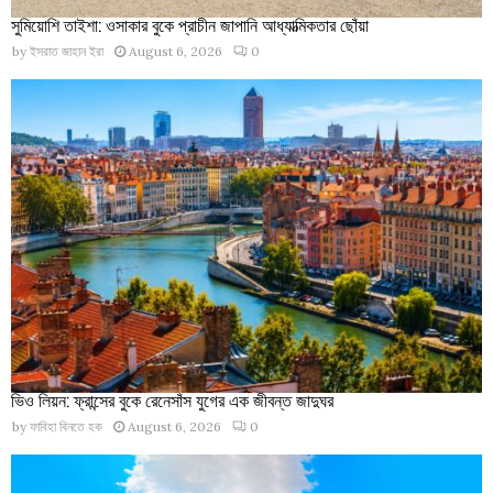
সুমিয়োশি তাইশা: ওসাকার বুকে প্রাচীন জাপানি আধ্যাত্মিকতার ছোঁয়া
by
ইসরাত জাহান ইরা
August 6, 2026
0
ভিও লিয়ন: ফ্রান্সের বুকে রেনেসাঁস যুগের এক জীবন্ত জাদুঘর
by
ফাবিহা বিনতে হক
August 6, 2026
0