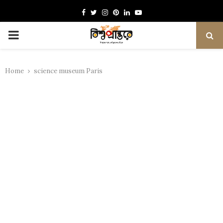
Facebook
Twitter
Instagram
Pinterest
Linkedin
Youtube
PRIMARY
MENU
Home
science museum Paris