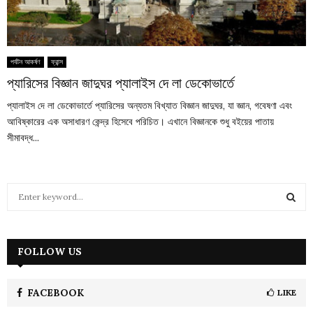
পর্যটন আকর্ষণ
ফ্রান্স
প্যারিসের বিজ্ঞান জাদুঘর প্যালাইস দে লা ডেকোভার্তে
প্যালাইস দে লা ডেকোভার্তে প্যারিসের অন্যতম বিখ্যাত বিজ্ঞান জাদুঘর, যা জ্ঞান, গবেষণা এবং
আবিষ্কারের এক অসাধারণ কেন্দ্র হিসেবে পরিচিত। এখানে বিজ্ঞানকে শুধু বইয়ের পাতায়
সীমাবদ্ধ...
S
e
a
S
r
c
FOLLOW US
E
h
f
A
o
FACEBOOK
LIKE
r
R