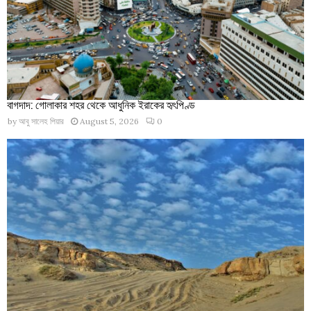
বাগদাদ: গোলাকার শহর থেকে আধুনিক ইরাকের হৃৎপিণ্ড
by
আবু সালেহ পিয়ার
August 5, 2026
0