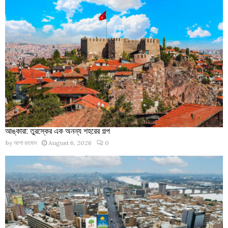
আঙ্কারা: তুরস্কের এক অনন্য শহরের গল্প
by
আশা রহমান
August 6, 2026
0