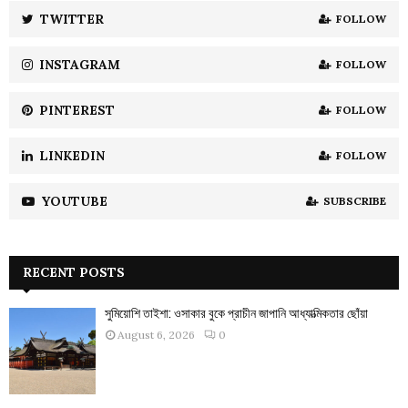
:
TWITTER
FOLLOW
C
INSTAGRAM
FOLLOW
H
PINTEREST
FOLLOW
LINKEDIN
FOLLOW
YOUTUBE
SUBSCRIBE
RECENT POSTS
সুমিয়োশি তাইশা: ওসাকার বুকে প্রাচীন জাপানি আধ্যাত্মিকতার ছোঁয়া
August 6, 2026
0