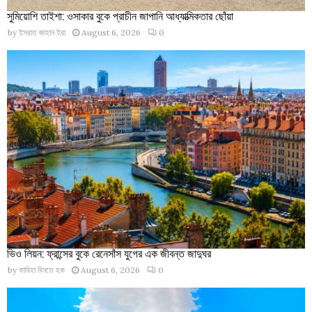
সুমিয়োশি তাইশা: ওসাকার বুকে প্রাচীন জাপানি আধ্যাত্মিকতার ছোঁয়া
by
ইসরাত জাহান ইরা
August 6, 2026
0
ভিও লিয়ন: ফ্রান্সের বুকে রেনেসাঁস যুগের এক জীবন্ত জাদুঘর
by
ফাবিহা বিনতে হক
August 6, 2026
0