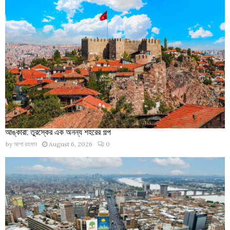
আঙ্কারা: তুরস্কের এক অনন্য শহরের গল্প
by
আশা রহমান
August 6, 2026
0