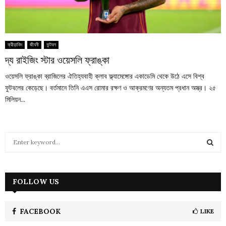
ক্রীড়াবিদ
জীবনী
ফুটবল
দ্য রাইজিং স্টার ওয়েসলি ফ্রাঙ্কা
ওয়েসলি ফ্রাঙ্কা ব্রাজিলের ঐতিহ্যবাহী ক্লাব ফ্ল্যামেঙ্গোর একাডেমি থেকে উঠে এসে বিশ্ব
ফুটবলের কেড়েছে। বর্তমানে তিনি এএস রোমার রক্ষণ ও আক্রমণের অন্যতম প্রধান অস্ত্র। ২৫
মিলিয়ন...
S
e
a
S
r
c
FOLLOW US
E
h
f
A
o
FACEBOOK
LIKE
r
R