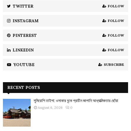
:
TWITTER
FOLLOW
C
INSTAGRAM
FOLLOW
H
PINTEREST
FOLLOW
LINKEDIN
FOLLOW
YOUTUBE
SUBSCRIBE
RECENT POSTS
সুমিয়োশি তাইশা: ওসাকার বুকে প্রাচীন জাপানি আধ্যাত্মিকতার ছোঁয়া
August 6, 2026
0