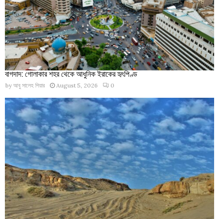
বাগদাদ: গোলাকার শহর থেকে আধুনিক ইরাকের হৃৎপিণ্ড
by
আবু সালেহ পিয়ার
August 5, 2026
0