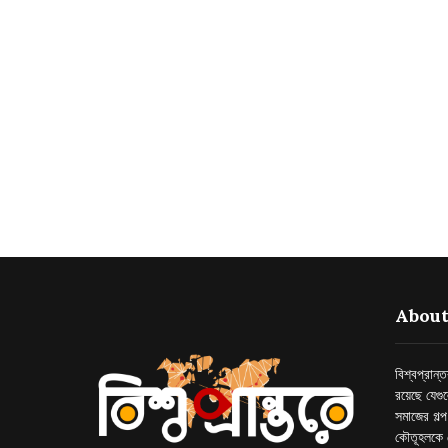
About
বিশ্বপ্রান
রয়েছে যেগু
সমাজের গল্
কৌতূহলকে 