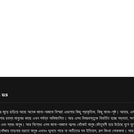
 us
্তর জুড়ে ছড়িয়ে আছে অনেক জানা-অজানা বিস্ময়! এগুলোর কিছু প্রাকৃতিক, কিছু মানব-সৃষ্ট। আবার, এম
লোর রহস্য মানুষের কাছে এখন পর্যন্ত অমিমাংসিত। আর এসব বিষয়বস্তুকে বিবর্তিত হচ্ছে সভ্যতা, সংস
প এবং স্বয়ং মানুষ। আর বিশ্বের এসব জানা-অজানা গল্পের খোঁজেই মানুষ কৌতূহলী হয়ে উঠেছে যুগে য
খোঁজার তাড়নায় হয়তো মানুষ এখনও ভুলতে পারে না অতীতের সব ইতিহাস, গল্প কিংবা লোককথা। আ