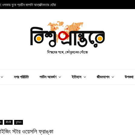
া: ওসাকার বুকে প্রাচীন জাপানি আধ্যাত্মিকতার ছোঁয়া
ভ
নগর পরিচিতি
পর্যটন আকর্ষণ
ইতিহাস
জীবনযাপন
উপকথা
িদ
জীবনী
ফুটবল
রাইজিং স্টার ওয়েসলি ফ্রাঙ্কা