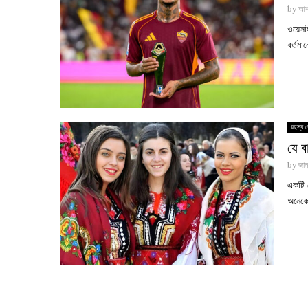
by
আশ
ওয়েসলি
বর্তম
রহস্য র
যে ব
by
জান
একটি 
অনেকে