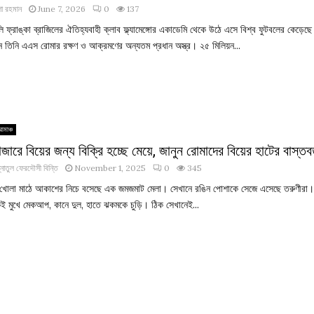
া রহমান
June 7, 2026
0
137
 ফ্রাঙ্কা ব্রাজিলের ঐতিহ্যবাহী ক্লাব ফ্ল্যামেঙ্গোর একাডেমি থেকে উঠে এসে বিশ্ব ফুটবলের কেড়েছ
ানে তিনি এএস রোমার রক্ষণ ও আক্রমণের অন্যতম প্রধান অস্ত্র। ২৫ মিলিয়ন...
োমাঞ্চ
াজারে বিয়ের জন্য বিক্রি হচ্ছে মেয়ে, জানুন রোমাদের বিয়ের হাটের বাস্তব
্নাতুল ফেরদৌসী বিন্তি
November 1, 2025
0
345
খোলা মাঠে আকাশের নিচে বসেছে এক জমজমাট মেলা। সেখানে রঙিন পোশাকে সেজে এসেছে তরুণীরা
ই মুখে মেকআপ, কানে দুল, হাতে ঝকমকে চুড়ি। ঠিক সেখানেই...