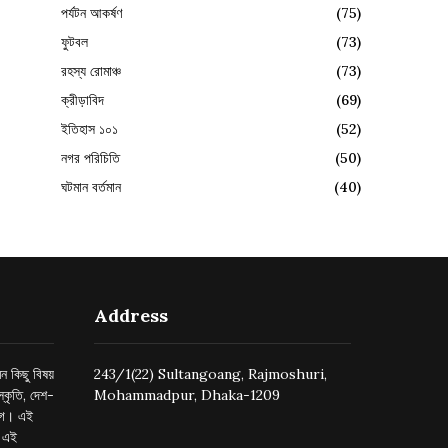
পর্যটন আকর্ষণ
(75)
ফুটবল
(73)
রহস্য রোমাঞ্চ
(73)
ক্রীড়াবিদ
(69)
ইতিহাস ১০১
(52)
নগর পরিচিতি
(50)
ঘটমান বর্তমান
(40)
Address
ন কিছু বিষয়
243/1(22) Sultangoang, Rajmoshuri,
্কৃতি, দেশ-
Mohammadpur, Dhaka-1209
ুগে। এই
র এই