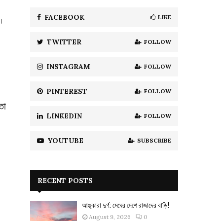
f
A
o
FACEBOOK
LIKE
ে।
r
R
:
TWITTER
FOLLOW
C
H
INSTAGRAM
FOLLOW
PINTEREST
FOLLOW
তা
LINKEDIN
FOLLOW
।
YOUTUBE
SUBSCRIBE
RECENT POSTS
আঙ্কারা দুর্গ: মেঘের দেশে রাজাদের বাড়ি!
August 9, 2026
0