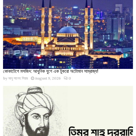
কোকাটেপে মসজিদ: আধুনিক যুগে এক টুকরো অটোমান সাম্রাজ্য!
by
আবু সালেহ পিয়ার
August 9, 2026
0