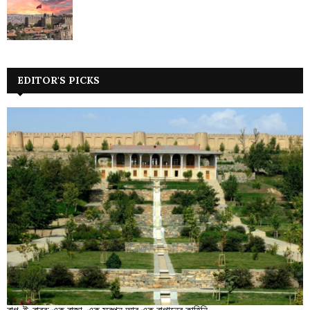
EDITOR'S PICKS
বাগ-ই-বাবর: এক রাজা, এক স্বপ্ন আর এক বাগানের কাহিনি