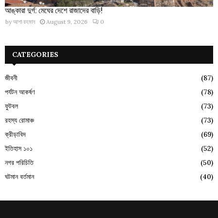
আঙ্কারা দুর্গ: মেঘের দেশে রাজাদের বাড়ি!
by
আশা রহমান
August 9, 2026
0
CATEGORIES
জীবনী
(87)
পর্যটন আকর্ষণ
(78)
ফুটবল
(73)
রহস্য রোমাঞ্চ
(73)
ক্রীড়াবিদ
(69)
ইতিহাস ১০১
(52)
নগর পরিচিতি
(50)
ঘটমান বর্তমান
(40)