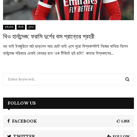
ক্রীড়াবিদ
জীবনী
ফুটবল
থিও হার্নান্দেজ: ফরাসি দুর্গের বাম প্রান্তের প্রহরী
বড় ভাই ইনজুরিতে মাঠ ছাড়লেন আর ছোট ভাই এসে পুরো বিশ্বকাপটাই নিজের বানিয়ে নিলেন
হার্নান্দেজ পরিবারে একেই বোধহয় বলে ‘এক টিকিটে দুই ছবি’! কাতার বিশ্বকাপের...
S
e
a
S
r
c
FOLLOW US
E
h
f
A
o
FACEBOOK
LIKE
r
R
:
TWITTER
FOLLOW