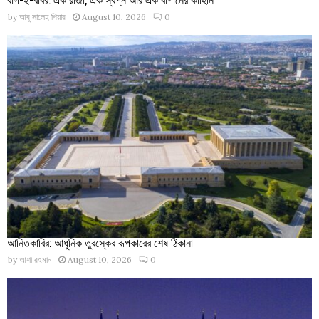
by
আবু সালেহ পিয়ার
August 10, 2026
0
আনিতকাবির: আধুনিক তুরস্কের রূপকারের শেষ ঠিকানা
by
আশা রহমান
August 10, 2026
0