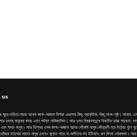
 us
্তর জুড়ে ছড়িয়ে আছে অনেক জানা-অজানা বিস্ময়! এগুলোর কিছু প্রাকৃতিক, কিছু মানব-সৃষ্ট। আবার, এম
লোর রহস্য মানুষের কাছে এখন পর্যন্ত অমিমাংসিত। আর এসব বিষয়বস্তুকে বিবর্তিত হচ্ছে সভ্যতা, সংস
প এবং স্বয়ং মানুষ। আর বিশ্বের এসব জানা-অজানা গল্পের খোঁজেই মানুষ কৌতূহলী হয়ে উঠেছে যুগে য
খোঁজার তাড়নায় হয়তো মানুষ এখনও ভুলতে পারে না অতীতের সব ইতিহাস, গল্প কিংবা লোককথা। আ