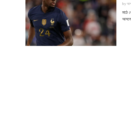
by
আশ
মাঠে 
আসলে ফ