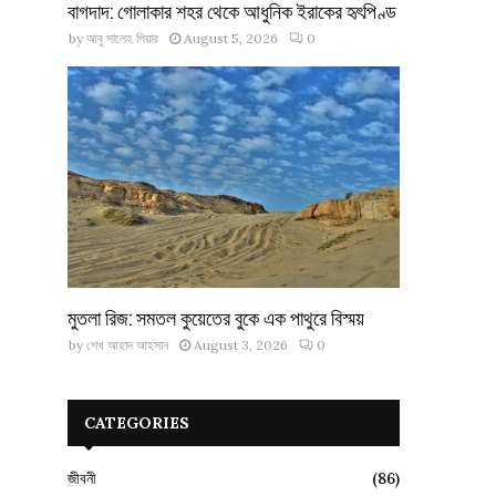
বাগদাদ: গোলাকার শহর থেকে আধুনিক ইরাকের হৃৎপিণ্ড
by
আবু সালেহ পিয়ার
August 5, 2026
0
মুতলা রিজ: সমতল কুয়েতের বুকে এক পাথুরে বিস্ময়
by
শেখ আহাদ আহসান
August 3, 2026
0
CATEGORIES
জীবনী
(86)