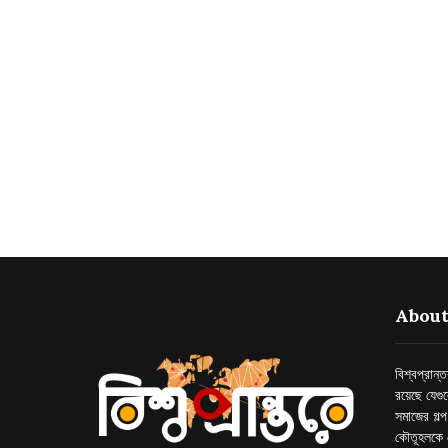
About
বিশ্বপ্রান
রয়েছে যেগু
সমাজের গল্
কৌতূহলকে 