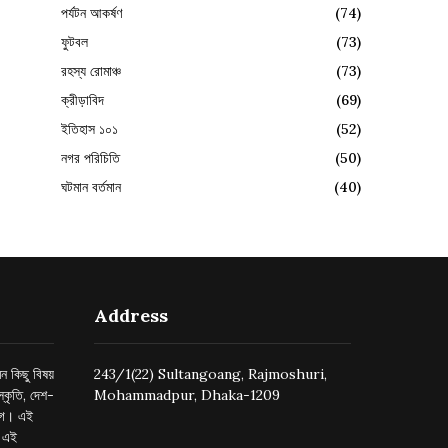
পর্যটন আকর্ষণ
(74)
ফুটবল
(73)
রহস্য রোমাঞ্চ
(73)
ক্রীড়াবিদ
(69)
ইতিহাস ১০১
(52)
নগর পরিচিতি
(50)
ঘটমান বর্তমান
(40)
Address
ন কিছু বিষয়
243/1(22) Sultangoang, Rajmoshuri,
্কৃতি, দেশ-
Mohammadpur, Dhaka-1209
ুগে। এই
র এই