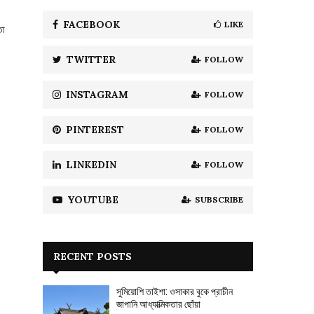
f
A
o
FACEBOOK
LIKE
তো
r
R
:
TWITTER
FOLLOW
C
H
INSTAGRAM
FOLLOW
PINTEREST
FOLLOW
LINKEDIN
FOLLOW
YOUTUBE
SUBSCRIBE
RECENT POSTS
সুমিয়োশি তাইশা: ওসাকার বুকে প্রাচীন
জাপানি আধ্যাত্মিকতার ছোঁয়া