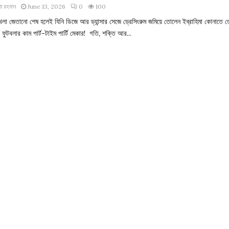
া রহমান
June 13, 2026
0
100
খেলা জেতানো শেষ হলেই যিনি ডিজে আর ড্যান্সার সেজে ড্রেসিংরুম জমিয়ে তোলেন ইব্রাহিমা কোনাতে 
ুটবলার কাম পার্ট-টাইম পার্টি মেকার! গতি, শক্তি আর...