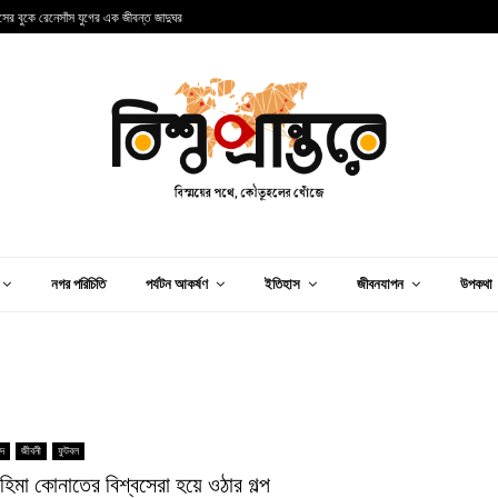
ান্সের বুকে রেনেসাঁস যুগের এক জীবন্ত জাদুঘর
আ
নগর পরিচিতি
পর্যটন আকর্ষণ
ইতিহাস
জীবনযাপন
উপকথা
িদ
জীবনী
ফুটবল
াহিমা কোনাতের বিশ্বসেরা হয়ে ওঠার গল্প