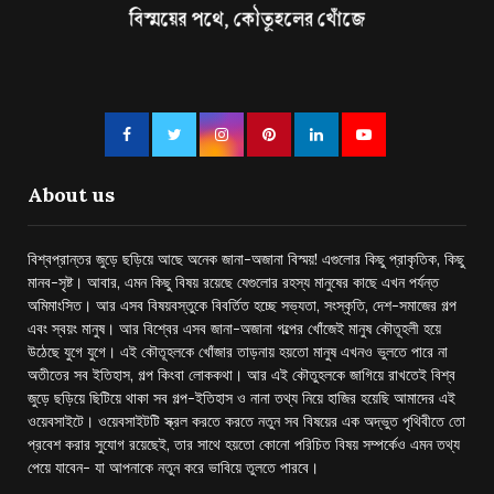
About us
বিশ্বপ্রান্তর জুড়ে ছড়িয়ে আছে অনেক জানা-অজানা বিস্ময়! এগুলোর কিছু প্রাকৃতিক, কিছু
মানব-সৃষ্ট। আবার, এমন কিছু বিষয় রয়েছে যেগুলোর রহস্য মানুষের কাছে এখন পর্যন্ত
অমিমাংসিত। আর এসব বিষয়বস্তুকে বিবর্তিত হচ্ছে সভ্যতা, সংস্কৃতি, দেশ-সমাজের গল্প
এবং স্বয়ং মানুষ। আর বিশ্বের এসব জানা-অজানা গল্পের খোঁজেই মানুষ কৌতূহলী হয়ে
উঠেছে যুগে যুগে। এই কৌতূহলকে খোঁজার তাড়নায় হয়তো মানুষ এখনও ভুলতে পারে না
অতীতের সব ইতিহাস, গল্প কিংবা লোককথা। আর এই কৌতুহলকে জাগিয়ে রাখতেই বিশ্ব
জুড়ে ছড়িয়ে ছিটিয়ে থাকা সব গল্প-ইতিহাস ও নানা তথ্য নিয়ে হাজির হয়েছি আমাদের এই
ওয়েবসাইটে। ওয়েবসাইটটি স্ক্রল করতে করতে নতুন সব বিষয়ের এক অদ্ভুত পৃথিবীতে তো
প্রবেশ করার সুযোগ রয়েছেই, তার সাথে হয়তো কোনো পরিচিত বিষয় সম্পর্কেও এমন তথ্য
পেয়ে যাবেন- যা আপনাকে নতুন করে ভাবিয়ে তুলতে পারবে।