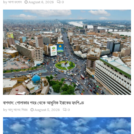
by
আশা রহমান
August 6, 2026
0
বাগদাদ: গোলাকার শহর থেকে আধুনিক ইরাকের হৃৎপিণ্ড
by
আবু সালেহ পিয়ার
August 5, 2026
0