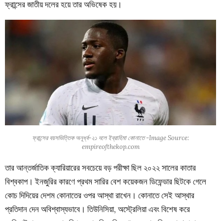
ফ্রান্সের জাতীয় দলের হয়ে তার অভিষেক হয়।
ফ্রান্সের বয়সভিত্তিক অনূর্ধ্ব-২১ দলে ইব্রাহিমা কোনাতে -Image Source:
empireofthekop.com
তার আন্তর্জাতিক ক্যারিয়ারের সবচেয়ে বড় পরীক্ষা ছিল ২০২২ সালের কাতার
বিশ্বকাপ। ইনজুরির কারণে প্রথম সারির বেশ কয়েকজন ডিফেন্ডার ছিটকে গেলে
কোচ দিদিয়ের দেশম কোনাতের ওপর আস্থা রাখেন। কোনাতে সেই আস্থার
প্রতিদান দেন অবিশ্বাস্যভাবে। তিউনিসিয়া, অস্ট্রেলিয়া এবং বিশেষ করে