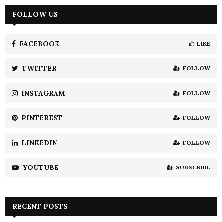
r
c
FOLLOW US
E
h
f
A
o
FACEBOOK
LIKE
r
R
:
TWITTER
FOLLOW
C
INSTAGRAM
FOLLOW
H
PINTEREST
FOLLOW
LINKEDIN
FOLLOW
YOUTUBE
SUBSCRIBE
RECENT POSTS