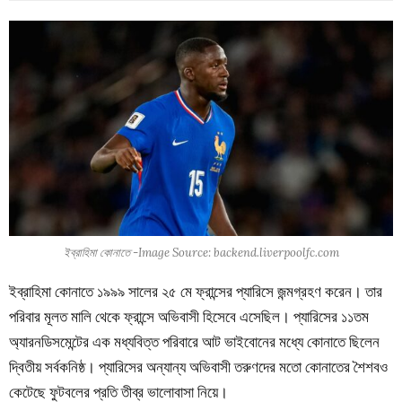
ইব্রাহিমা কোনাতে -Image Source: backend.liverpoolfc.com
ইব্রাহিমা কোনাতে ১৯৯৯ সালের ২৫ মে ফ্রান্সের প্যারিসে জন্মগ্রহণ করেন। তার
পরিবার মূলত মালি থেকে ফ্রান্সে অভিবাসী হিসেবে এসেছিল। প্যারিসের ১১তম
অ্যারনডিসমেন্টের এক মধ্যবিত্ত পরিবারে আট ভাইবোনের মধ্যে কোনাতে ছিলেন
দ্বিতীয় সর্বকনিষ্ঠ। প্যারিসের অন্যান্য অভিবাসী তরুণদের মতো কোনাতের শৈশবও
কেটেছে ফুটবলের প্রতি তীব্র ভালোবাসা নিয়ে।