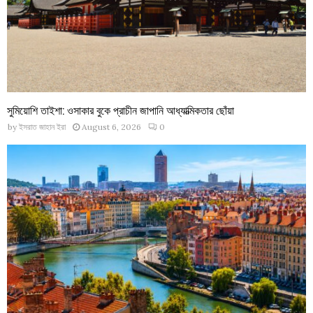
সুমিয়োশি তাইশা: ওসাকার বুকে প্রাচীন জাপানি আধ্যাত্মিকতার ছোঁয়া
by
ইসরাত জাহান ইরা
August 6, 2026
0