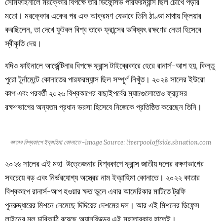
সেমিফাইনালে মরক্কোর বিপক্ষে তার ডিফেন্সিভ পারফরম্যান্স ছিল চোখে পড়ার
মতো। মরক্কোর একের পর এক আক্রমণ যেভাবে তিনি ঠাণ্ডা মাথায় ক্লিয়ার
করছিলেন, তা দেখে ফুটবল বিশ্ব তাকে ফ্রান্সের ভবিষ্যৎ রক্ষণের নেতা হিসেবে
স্বীকৃতি দেয়।
যদিও ফাইনালে আর্জেন্টিনার বিপক্ষে ফ্রান্স টাইব্রেকারে হেরে রানার্স-আপ হয়, কিন্তু
পুরো টুর্নামেন্টে কোনাতের পারফরম্যান্স ছিল সম্পূর্ণ নিখুঁত। ২০২৪ সালের ইউরো
কাপ এবং পরবর্তী ২০২৬ বিশ্বকাপের বাছাইপর্বের ম্যাচগুলোতেও ফ্রান্সের
রক্ষণভাগের অন্যতম প্রধান ভরসা হিসেবে নিজেকে প্রতিষ্ঠিত করেছেন তিনি।
কাতার বিশ্বকাপে ইব্রাহিমা কোনাতে -Image Source: liverpooloffside.sbnation.com
২০২৬ সালের এই মহা-উত্তেজনার বিশ্বকাপে ফ্রান্স জাতীয় দলের রক্ষণভাগের
সবচেয়ে বড় এবং নির্ভরযোগ্য অস্ত্রের নাম ইব্রাহিমা কোনাতে। ২০২২ কাতার
বিশ্বকাপে রানার্স-আপ হওয়ার ক্ষত ভুলে এবার আমেরিকার মাটিতে ট্রফি
পুনরুদ্ধারের মিশনে নেমেছে দিদিয়ের দেশমের দল। আর এই মিশনের ডিফেন্স
লাইনের মূল চাবিকাঠি রয়েছে অ্যানফিল্ডের এই মহাতারকার হাতেই।