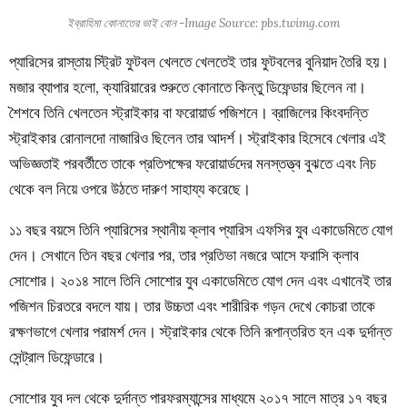
ইব্রাহিমা কোনাতের ভাই বোন -Image Source: pbs.twimg.com
প্যারিসের রাস্তায় স্ট্রিট ফুটবল খেলতে খেলতেই তার ফুটবলের বুনিয়াদ তৈরি হয়।
মজার ব্যাপার হলো, ক্যারিয়ারের শুরুতে কোনাতে কিন্তু ডিফেন্ডার ছিলেন না।
শৈশবে তিনি খেলতেন স্ট্রাইকার বা ফরোয়ার্ড পজিশনে। ব্রাজিলের কিংবদন্তি
স্ট্রাইকার রোনালদো নাজারিও ছিলেন তার আদর্শ। স্ট্রাইকার হিসেবে খেলার এই
অভিজ্ঞতাই পরবর্তীতে তাকে প্রতিপক্ষের ফরোয়ার্ডদের মনস্তত্ত্ব বুঝতে এবং নিচ
থেকে বল নিয়ে ওপরে উঠতে দারুণ সাহায্য করেছে।
১১ বছর বয়সে তিনি প্যারিসের স্থানীয় ক্লাব প্যারিস এফসির যুব একাডেমিতে যোগ
দেন। সেখানে তিন বছর খেলার পর, তার প্রতিভা নজরে আসে ফরাসি ক্লাব
সোশোর। ২০১৪ সালে তিনি সোশোর যুব একাডেমিতে যোগ দেন এবং এখানেই তার
পজিশন চিরতরে বদলে যায়। তার উচ্চতা এবং শারীরিক গড়ন দেখে কোচরা তাকে
রক্ষণভাগে খেলার পরামর্শ দেন। স্ট্রাইকার থেকে তিনি রূপান্তরিত হন এক দুর্দান্ত
সেন্ট্রাল ডিফেন্ডারে।
সোশোর যুব দল থেকে দুর্দান্ত পারফরম্যান্সের মাধ্যমে ২০১৭ সালে মাত্র ১৭ বছর