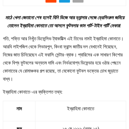
মাঠে খেলা জেতানো শেষ হলেই যিনি ডিজে আর ড্যান্সার সেজে ড্রেসিংরুম জমিয়ে
তোলেন ইব্রাহিমা কোনাতে তো আসলে ফুটবলার কাম পার্ট-টাইম পার্টি মেকার!
গতি, শক্তি আর নিখুঁত ডিফেন্সিভ ট্যাকটিক্স এই তিনের নামই ইব্রাহিমা কোনাতে।
আরবি লাইপজিগ থেকে লিভারপুল, কিংবা ফ্রান্স জাতীয় দল যেখানেই গিয়েছেন,
নিজের জাত চিনিয়েছেন এই ফরাসি সেন্টার-ব্যাক। প্যারিসের এক সাধারণ কিশোর
থেকে বিশ্ব ফুটবলের অন্যতম দামি এবং নির্ভরযোগ্য ডিফেন্ডার হয়ে ওঠার পেছনে
কোনাতের যে রোমাঞ্চকর গল্প রয়েছে, তা যেকোনো ফুটবল ভক্তের চোখ জুড়াতে
বাধ্য।
ইব্রাহিমা কোনাতে-এর ব্যক্তিগত তথ্য:
নাম
ইব্রাহিমা কোনাতে
জন্ম
২৫ মে ১৯৯৯ (বয়স ২৭)