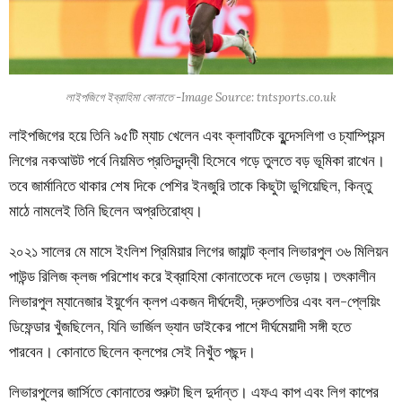
লাইপজিগে ইব্রাহিমা কোনাতে -Image Source: tntsports.co.uk
লাইপজিগের হয়ে তিনি ৯৫টি ম্যাচ খেলেন এবং ক্লাবটিকে বুন্দেসলিগা ও চ্যাম্পিয়ন্স
লিগের নকআউট পর্বে নিয়মিত প্রতিদ্বন্দ্বী হিসেবে গড়ে তুলতে বড় ভূমিকা রাখেন।
তবে জার্মানিতে থাকার শেষ দিকে পেশির ইনজুরি তাকে কিছুটা ভুগিয়েছিল, কিন্তু
মাঠে নামলেই তিনি ছিলেন অপ্রতিরোধ্য।
২০২১ সালের মে মাসে ইংলিশ প্রিমিয়ার লিগের জায়ান্ট ক্লাব লিভারপুল ৩৬ মিলিয়ন
পাউন্ড রিলিজ ক্লজ পরিশোধ করে ইব্রাহিমা কোনাতেকে দলে ভেড়ায়। তৎকালীন
লিভারপুল ম্যানেজার ইয়ুর্গেন ক্লপ একজন দীর্ঘদেহী, দ্রুতগতির এবং বল-প্লেয়িং
ডিফেন্ডার খুঁজছিলেন, যিনি ভার্জিল ভ্যান ডাইকের পাশে দীর্ঘমেয়াদী সঙ্গী হতে
পারবেন। কোনাতে ছিলেন ক্লপের সেই নিখুঁত পছন্দ।
লিভারপুলের জার্সিতে কোনাতের শুরুটা ছিল দুর্দান্ত। এফএ কাপ এবং লিগ কাপের