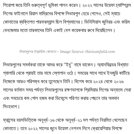
শিরোপা জয়ে তিনি গুরুত্বপূর্ণ ভূমিকা পালন করেন। ২০২২ সালের উয়েফা চ্যাম্পিয়ন্স
লিগের ফাইনালে রিয়াল মাদ্রিদের বিপক্ষে লিভারপুল হেরে গেলেও, সেই ম্যাচে
কোনাতের ব্যক্তিগত পারফরম্যান্স ছিল বিশ্বমানের। ভিনিসিয়াস জুনিয়র এবং করিম
বেনজেমার মতো তারকাদের তিনি একাই বেশ কয়েকবার রুখে দিয়েছিলেন।
লিভারপুলের ইব্রাহিমা কোনাতে – Image Source: thisisanfield.com
লিভারপুলের সমর্থকরা তাকে আদর করে “ইবু” নামে ডাকেন। অ্যানফিল্ডের বিখ্যাত
গ্যালারি থেকে প্রায়ই তার নামে স্লোগান ওঠে। সময়ের সাথে সাথে ইনজুরি কাটিয়ে
নিজেকে আরও পরিপক্ব করে তুলেছেন তিনি। বিশেষ করে ২০২৪ থেকে ২০২৬
সালের বর্তমান সময় পর্যন্ত লিভারপুলের রক্ষণভাগকে প্রিমিয়ার লিগের অন্যতম সেরা
এবং সবচেয়ে কম গোল হজম করা ডিফেন্সে পরিণত করার পেছনে তার অবদান
সিংহভাগ।
ফ্রান্সের বয়সভিত্তিক অনূর্ধ্ব-১৬ থেকে অনূর্ধ্ব-২১ দল পর্যন্ত নিয়মিত খেলেছেন
কোনাতে। তবে ২০২২ সালের জুনে উয়েফা নেশনস লিগে ক্রোয়েশিয়ার বিপক্ষে