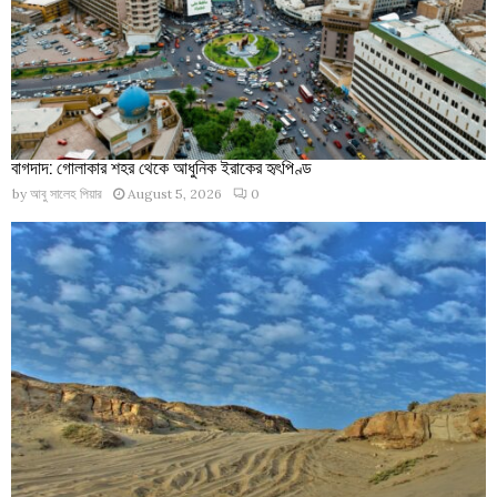
বাগদাদ: গোলাকার শহর থেকে আধুনিক ইরাকের হৃৎপিণ্ড
by
আবু সালেহ পিয়ার
August 5, 2026
0