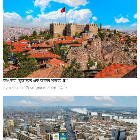
আঙ্কারা: তুরস্কের এক অনন্য শহরের গল্প
by
আশা রহমান
August 6, 2026
0