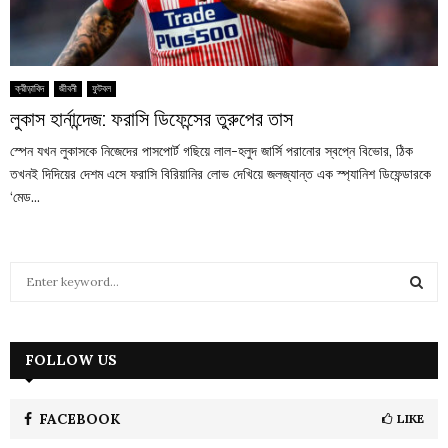
ক্রীড়াবিদ
জীবনী
ফুটবল
লুকাস হার্নান্দেজ: ফরাসি ডিফেন্সের তুরুপের তাস
স্পেন যখন লুকাসকে নিজেদের পাসপোর্ট গছিয়ে লাল-হলুদ জার্সি পরানোর স্বপ্নে বিভোর, ঠিক
তখনই দিদিয়ের দেশম এসে ফরাসি বিরিয়ানির লোভ দেখিয়ে জলজ্যান্ত এক স্প্যানিশ ডিফেন্ডারকে
‘মেড...
S
e
a
S
r
c
FOLLOW US
E
h
f
A
o
FACEBOOK
LIKE
r
R