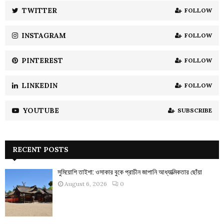
:
TWITTER
FOLLOW
C
INSTAGRAM
FOLLOW
H
PINTEREST
FOLLOW
LINKEDIN
FOLLOW
YOUTUBE
SUBSCRIBE
RECENT POSTS
সুমিয়োশি তাইশা: ওসাকার বুকে প্রাচীন জাপানি আধ্যাত্মিকতার ছোঁয়া
August 6, 2026
0