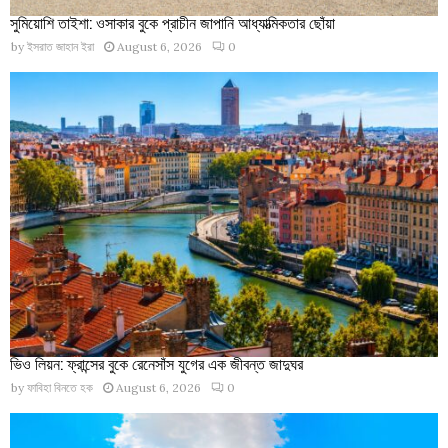
সুমিয়োশি তাইশা: ওসাকার বুকে প্রাচীন জাপানি আধ্যাত্মিকতার ছোঁয়া
by
ইসরাত জাহান ইরা
August 6, 2026
0
ভিও লিয়ন: ফ্রান্সের বুকে রেনেসাঁস যুগের এক জীবন্ত জাদুঘর
by
ফাবিহা বিনতে হক
August 6, 2026
0