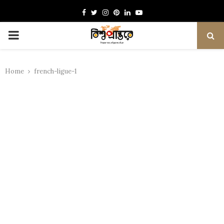
Facebook
Twitter
Instagram
Pinterest
Linkedin
Youtube
PRIMARY
MENU
Home
french-ligue-1