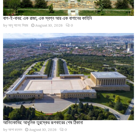
বাগ-ই-বাবর: এক রাজা, এক স্বপ্ন আর এক বাগানের কাহিনি
by
আবু সালেহ পিয়ার
August 10, 2026
0
আনিতকাবির: আধুনিক তুরস্কের রূপকারের শেষ ঠিকানা
by
আশা রহমান
August 10, 2026
0