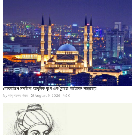
কোকাটেপে মসজিদ: আধুনিক যুগে এক টুকরো অটোমান সাম্রাজ্য!
by
আবু সালেহ পিয়ার
August 9, 2026
0