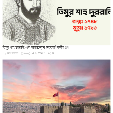
তিমুর শাহ দুররানি: এক সাম্রাজ্যের উত্তরাধিকারীর গল্প
by
আশা রহমান
August 9, 2026
0