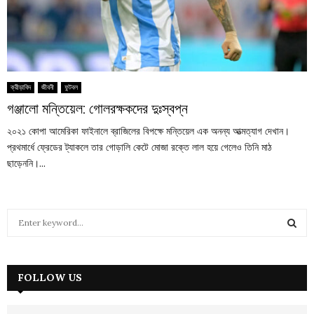
ক্রীড়াবিদ
জীবনী
ফুটবল
গঞ্জালো মন্তিয়েল: গোলরক্ষকদের দুঃস্বপ্ন
২০২১ কোপা আমেরিকা ফাইনালে ব্রাজিলের বিপক্ষে মন্তিয়েল এক অনন্য আত্মত্যাগ দেখান।
প্রথমার্ধে ফ্রেডের ট্যাকলে তার গোড়ালি কেটে মোজা রক্তে লাল হয়ে গেলেও তিনি মাঠ
ছাড়েননি।...
S
e
a
S
r
c
FOLLOW US
E
h
f
A