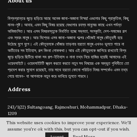
About us
বিশ্বপ্রান্তর জুড়ে ছড়িয়ে আছে অনেক জানা-অজানা বিস্ময়! এগুলোর কিছু প্রাকৃতিক, কিছু
মানব-সৃষ্ট। আবার, এমন কিছু বিষয় রয়েছে যেগুলোর রহস্য মানুষের কাছে এখন পর্যন্ত
অমিমাংসিত। আর এসব বিষয়বস্তুকে বিবর্তিত হচ্ছে সভ্যতা, সংস্কৃতি, দেশ-সমাজের গল্প
এবং স্বয়ং মানুষ। আর বিশ্বের এসব জানা-অজানা গল্পের খোঁজেই মানুষ কৌতূহলী হয়ে
উঠেছে যুগে যুগে। এই কৌতূহলকে খোঁজার তাড়নায় হয়তো মানুষ এখনও ভুলতে পারে না
অতীতের সব ইতিহাস, গল্প কিংবা লোককথা। আর এই কৌতুহলকে জাগিয়ে রাখতেই বিশ্ব
জুড়ে ছড়িয়ে ছিটিয়ে থাকা সব গল্প-ইতিহাস ও নানা তথ্য নিয়ে হাজির হয়েছি আমাদের এই
ওয়েবসাইটে। ওয়েবসাইটটি স্ক্রল করতে করতে নতুন সব বিষয়ের এক অদ্ভুত পৃথিবীতে তো
প্রবেশ করার সুযোগ রয়েছেই, তার সাথে হয়তো কোনো পরিচিত বিষয় সম্পর্কেও এমন তথ্য
পেয়ে যাবেন- যা আপনাকে নতুন করে ভাবিয়ে তুলতে পারবে।
Address
243/1(22) Sultangoang, Rajmoshuri, Mohammadpur, Dhaka-
1209
This website uses cookies to improve your experience. We'll
assume you're ok with this, but you can opt-out if you wish.
Accept
Read More
@2024 -
bishwoprantore.com
All Right Reserved.