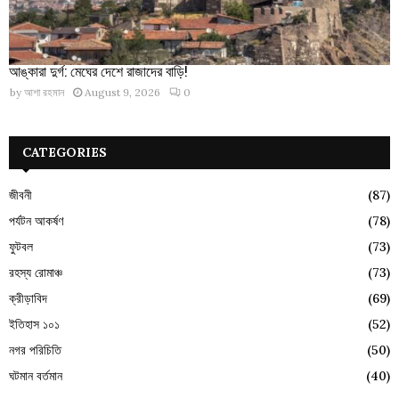
আঙ্কারা দুর্গ: মেঘের দেশে রাজাদের বাড়ি!
by
আশা রহমান
August 9, 2026
0
CATEGORIES
জীবনী
(87)
পর্যটন আকর্ষণ
(78)
ফুটবল
(73)
রহস্য রোমাঞ্চ
(73)
ক্রীড়াবিদ
(69)
ইতিহাস ১০১
(52)
নগর পরিচিতি
(50)
ঘটমান বর্তমান
(40)