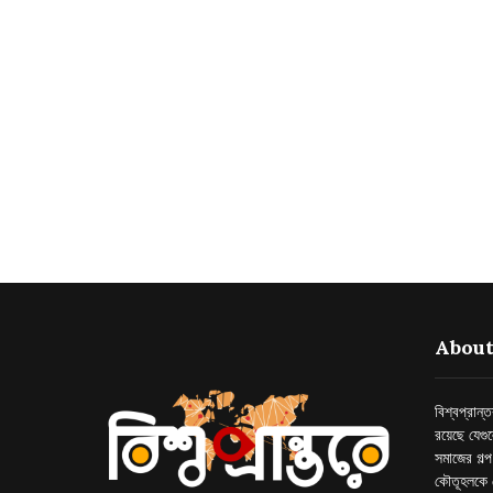
About
বিশ্বপ্রান
রয়েছে যেগু
সমাজের গল্
কৌতূহলকে 