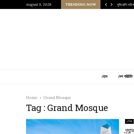
াজাদের বাড়ি!
August 9, 2026
TRENDING NOW
সুমিয়োশি তাইশ
হোম
দেশ পরিচিতি
Home
Grand Mosque
Tag : Grand Mosque
এশিয়া
গ্র্