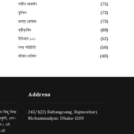
পর্যটন আকর্ষণ
(75)
ফুটবল
(73)
রহস্য রোমাঞ্চ
(73)
ক্রীড়াবিদ
(69)
ইতিহাস ১০১
(52)
নগর পরিচিতি
(50)
ঘটমান বর্তমান
(40)
Address
ন কিছু বিষয়
243/1(22) Sultangoang, Rajmoshuri,
্কৃতি, দেশ-
Mohammadpur, Dhaka-1209
ুগে। এই
র এই