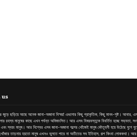
 us
্তর জুড়ে ছড়িয়ে আছে অনেক জানা-অজানা বিস্ময়! এগুলোর কিছু প্রাকৃতিক, কিছু মানব-সৃষ্ট। আবার, এম
লোর রহস্য মানুষের কাছে এখন পর্যন্ত অমিমাংসিত। আর এসব বিষয়বস্তুকে বিবর্তিত হচ্ছে সভ্যতা, সংস
প এবং স্বয়ং মানুষ। আর বিশ্বের এসব জানা-অজানা গল্পের খোঁজেই মানুষ কৌতূহলী হয়ে উঠেছে যুগে য
খোঁজার তাড়নায় হয়তো মানুষ এখনও ভুলতে পারে না অতীতের সব ইতিহাস, গল্প কিংবা লোককথা। আ