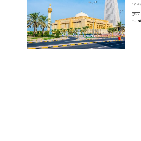
by
আবু
কুয়েত
নয়, এট