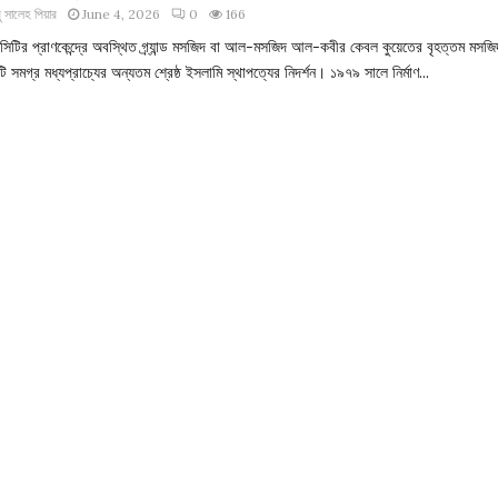
 সালেহ পিয়ার
June 4, 2026
0
166
 সিটির প্রাণকেন্দ্রে অবস্থিত গ্র্যান্ড মসজিদ বা আল-মসজিদ আল-কবীর কেবল কুয়েতের বৃহত্তম মসজ
ি সমগ্র মধ্যপ্রাচ্যের অন্যতম শ্রেষ্ঠ ইসলামি স্থাপত্যের নিদর্শন। ১৯৭৯ সালে নির্মাণ...