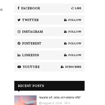
f
A
o
FACEBOOK
LIKE
িদই
r
R
:
TWITTER
FOLLOW
C
H
INSTAGRAM
FOLLOW
PINTEREST
FOLLOW
LINKEDIN
FOLLOW
YOUTUBE
SUBSCRIBE
RECENT POSTS
আঙ্কারা দুর্গ: মেঘের দেশে রাজাদের বাড়ি!
August 9, 2026
0