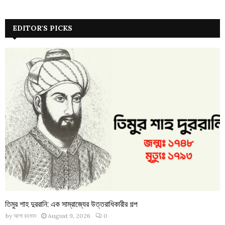
EDITOR'S PICKS
তিমুর শাহ দুররানি: এক সাম্রাজ্যের উত্তরাধিকারীর গল্প
by
আশা রহমান
August 9, 2026
0