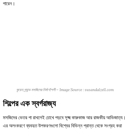
পারেন।
কুয়েত গ্র্যান্ড মসজিদের নির্মাণশৈলী – Image Source : susandalzell.com
শিল্পের এক স্বর্গরাজ্য
মসজিদের ভেতর পা রাখলেই চোখে পড়বে সূক্ষ্ম কারুকাজ আর রাজকীয় আভিজাত্য।
এর অলংকরণে ব্যবহৃত উপকরণগুলো বিশ্বের বিভিন্ন প্রান্ত থেকে সংগ্রহ করা