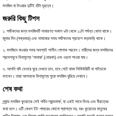
মসজিদ বা টাওয়ার দুটিই হাঁটা দূরত্বে।
জরুরি কিছু টিপস
১. পর্যটকদের জন্য মসজিদটি সাধারণত সকাল ৯টা থেকে ১১টা পর্যন্ত খোলা থাকে।
জুমার দিন (শুক্রবার) এবং নামাজের সময় পর্যটকদের প্রবেশে কড়াকড়ি থাকে।
২. মসজিদে যাওয়ার সময় অবশ্যই শালীন পোশাক পরবেন। নারীদের জন্য মসজিদের
প্রবেশমুখে বিনামূল্যে ‘আবায়া’ (বোরকা) এবং ওড়না পাওয়া যায়।
৩. আপনি যদি ভেতরে ঘুরে দেখতে চান, তবে গেটে থাকা সিকিউরিটি বা গাইডকে
বলবেন। তারা আপনাকে বিনামূল্যে পুরো মসজিদ ঘুরিয়ে দেখাবে।
শেষ কথা
গ্র্যান্ড মসজিদ কুয়েতের সেই গর্বিত ল্যান্ডমার্ক, যা একই সাথে বিনয় এবং বীরত্বের
কথা বলে। এটি কেবল ইট-পাথরের কোনো স্থাপত্য নয়, বরং কুয়েতের মানুষের
গভীর বিশ্বাস এবং শিল্পের প্রতি অনুরাগের প্রতিফলন। আপনি যখনই কুয়েত সফরে