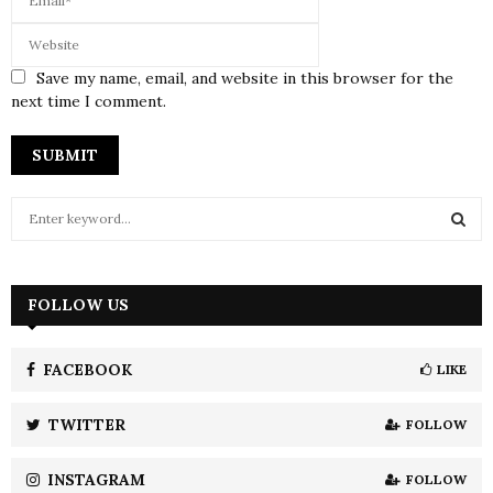
Save my name, email, and website in this browser for the
next time I comment.
S
e
a
S
r
c
FOLLOW US
E
h
f
A
o
FACEBOOK
LIKE
r
R
:
TWITTER
FOLLOW
C
INSTAGRAM
FOLLOW
H