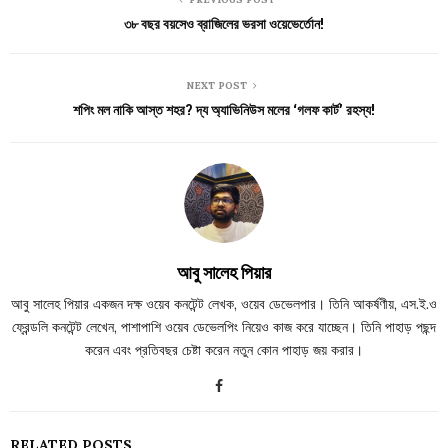
৩৮ বছর বয়সেও ব্রাজিলের ভরসা ওয়েভের্তোন!
NEXT POST
শপিং মল নাকি আস্ত শহর? দ্য অ্যাভিনিউস মলের ‘গলফ কার্ট’ রহস্য!
আবু সালেহ পিয়ার
আবু সালেহ পিয়ার একজন দক্ষ ওয়েব কনটেন্ট লেখক, ওয়েব ডেভেলপার। তিনি আকর্ষণীয়, এস.ই.ও
ফ্রেন্ডলি কনটেন্ট লেখেন, পাশাপাশি ওয়েব ডেভেলপিং নিয়েও কাজ করে যাচ্ছেন। তিনি পাহাড় পছন্দ
করেন এবং প্রতিবছর চেষ্টা করেন নতুন কোন পাহাড় জয় করার।
RELATED POSTS