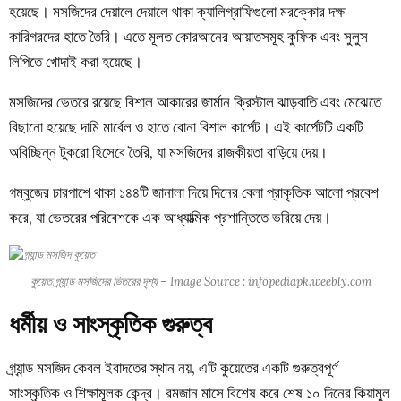
হয়েছে। মসজিদের দেয়ালে দেয়ালে থাকা ক্যালিগ্রাফিগুলো মরক্কোর দক্ষ
কারিগরদের হাতে তৈরি। এতে মূলত কোরআনের আয়াতসমূহ কুফিক এবং সুলুস
লিপিতে খোদাই করা হয়েছে।
মসজিদের ভেতরে রয়েছে বিশাল আকারের জার্মান ক্রিস্টাল ঝাড়বাতি এবং মেঝেতে
বিছানো হয়েছে দামি মার্বেল ও হাতে বোনা বিশাল কার্পেট। এই কার্পেটটি একটি
অবিচ্ছিন্ন টুকরো হিসেবে তৈরি, যা মসজিদের রাজকীয়তা বাড়িয়ে দেয়।
গম্বুজের চারপাশে থাকা ১৪৪টি জানালা দিয়ে দিনের বেলা প্রাকৃতিক আলো প্রবেশ
করে, যা ভেতরের পরিবেশকে এক আধ্যাত্মিক প্রশান্তিতে ভরিয়ে দেয়।
কুয়েত গ্র্যান্ড মসজিদের ভিতরের দৃশ্য – Image Source : infopediapk.weebly.com
ধর্মীয় ও সাংস্কৃতিক গুরুত্ব
গ্র্যান্ড মসজিদ কেবল ইবাদতের স্থান নয়, এটি কুয়েতের একটি গুরুত্বপূর্ণ
সাংস্কৃতিক ও শিক্ষামূলক কেন্দ্র। রমজান মাসে বিশেষ করে শেষ ১০ দিনের কিয়ামুল