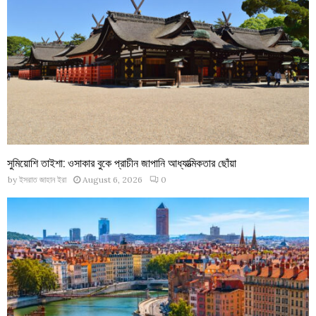
সুমিয়োশি তাইশা: ওসাকার বুকে প্রাচীন জাপানি আধ্যাত্মিকতার ছোঁয়া
by
ইসরাত জাহান ইরা
August 6, 2026
0