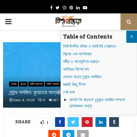
Facebook
Twitter
Instagram
Pinterest
Linkedin
Youtube
PRIMARY
Table of Contents
MENU
নির্মাণশৈলীর মহিমা ও কারিগরি শ্রেষ্ঠত্ব
শিল্পের এক স্বর্গরাজ্য
ধর্মীয় ও সাংস্কৃতিক গুরুত্ব
আমিরের বিশেষ হল
যেভাবে যাবেন গ্র্যান্ড মসজিদে
জরুরি কিছু টিপস
এশিয়া
কুয়েত
ধর্মীয় স্থাপনা
পর্যটন আকর্ষণ
গ্র্যান্ড মসজিদ: কুয়েতের আধ্যাত্মিক ও স্থাপত্যিক মহিমা
শেষ কথা
আপনি কি জানেন? (গ্র্যান্ড মসজিদ সম্পর্কে
June 4, 2026
0
167
রোমাঞ্চকর তথ্য)
SHARE
1