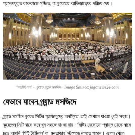
প্রলেপযুক্ত কারুকাজে সজ্জিত, যা কুয়েতের আভিজাত্যের পরিচয় দেয়।
“আমিরি হল” – কুয়েত গ্র্যান্ড মসজিদ – Image Source: jagonews24.com
যেভাবে যাবেন গ্র্যান্ড মসজিদে
গ্র্যান্ড মসজিদ কুয়েত সিটির প্রাণকেন্দ্রে অবস্থিত, তাই সেখানে যাওয়া খুবই সহজ।
কুয়েতের সিটি বাসে করে খুব সহজে যাওয়া যায়। সিটির যেকোনো প্রান্ত থেকে বাসে
চড়ে আপনি ‘সিটি টার্মিনাল’ বা ‘মুনতাজাহ’ স্টপেজে নামতে পারেন। এখান থেকে