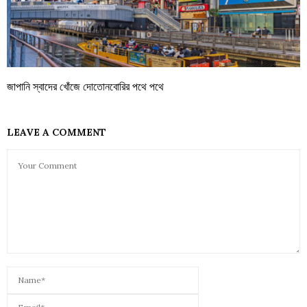
জাপানি স্বাদের খোঁজে দোতোনবোরির পথে পথে
LEAVE A COMMENT