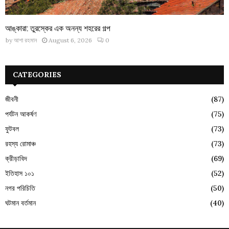
আঙ্কারা: তুরস্কের এক অনন্য শহরের গল্প
by
আশা রহমান
August 6, 2026
0
CATEGORIES
জীবনী
(87)
পর্যটন আকর্ষণ
(75)
ফুটবল
(73)
রহস্য রোমাঞ্চ
(73)
ক্রীড়াবিদ
(69)
ইতিহাস ১০১
(52)
নগর পরিচিতি
(50)
ঘটমান বর্তমান
(40)