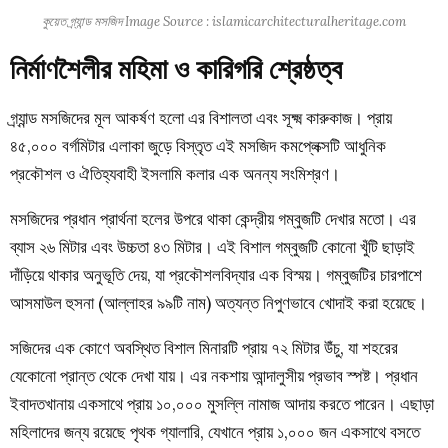
কুয়েত গ্র্যান্ড মসজিদ Image Source : islamicarchitecturalheritage.com
নির্মাণশৈলীর মহিমা ও কারিগরি শ্রেষ্ঠত্ব
গ্র্যান্ড মসজিদের মূল আকর্ষণ হলো এর বিশালতা এবং সূক্ষ্ম কারুকাজ। প্রায়
৪৫,০০০ বর্গমিটার এলাকা জুড়ে বিস্তৃত এই মসজিদ কমপ্লেক্সটি আধুনিক
প্রকৌশল ও ঐতিহ্যবাহী ইসলামি কলার এক অনন্য সংমিশ্রণ।
মসজিদের প্রধান প্রার্থনা হলের উপরে থাকা কেন্দ্রীয় গম্বুজটি দেখার মতো। এর
ব্যাস ২৬ মিটার এবং উচ্চতা ৪৩ মিটার। এই বিশাল গম্বুজটি কোনো খুঁটি ছাড়াই
দাঁড়িয়ে থাকার অনুভূতি দেয়, যা প্রকৌশলবিদ্যার এক বিস্ময়। গম্বুজটির চারপাশে
আসমাউল হুসনা (আল্লাহর ৯৯টি নাম) অত্যন্ত নিপুণভাবে খোদাই করা হয়েছে।
সজিদের এক কোণে অবস্থিত বিশাল মিনারটি প্রায় ৭২ মিটার উঁচু, যা শহরের
যেকোনো প্রান্ত থেকে দেখা যায়। এর নকশায় আন্দালুসীয় প্রভাব স্পষ্ট। প্রধান
ইবাদতখানায় একসাথে প্রায় ১০,০০০ মুসল্লি নামাজ আদায় করতে পারেন। এছাড়া
মহিলাদের জন্য রয়েছে পৃথক গ্যালারি, যেখানে প্রায় ১,০০০ জন একসাথে বসতে