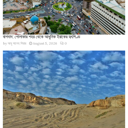
বাগদাদ: গোলাকার শহর থেকে আধুনিক ইরাকের হৃৎপিণ্ড
by
আবু সালেহ পিয়ার
August 5, 2026
0