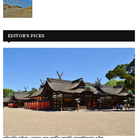
EDITOR'S PICKS
সুমিয়োশি তাইশা: ওসাকার বুকে প্রাচীন জাপানি আধ্যাত্মিকতার ছোঁয়া