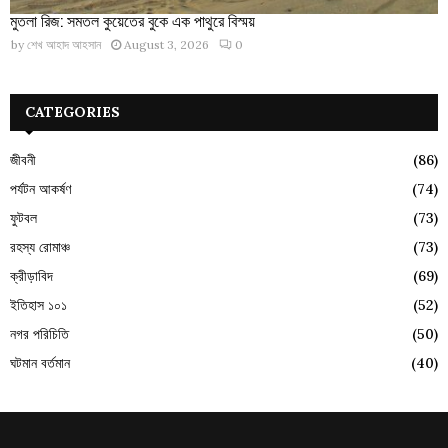
মুতলা রিজ: সমতল কুয়েতের বুকে এক পাথুরে বিস্ময়
by
শেখ আহাদ আহসান
August 3, 2026
0
CATEGORIES
জীবনী
(86)
পর্যটন আকর্ষণ
(74)
ফুটবল
(73)
রহস্য রোমাঞ্চ
(73)
ক্রীড়াবিদ
(69)
ইতিহাস ১০১
(52)
নগর পরিচিতি
(50)
ঘটমান বর্তমান
(40)