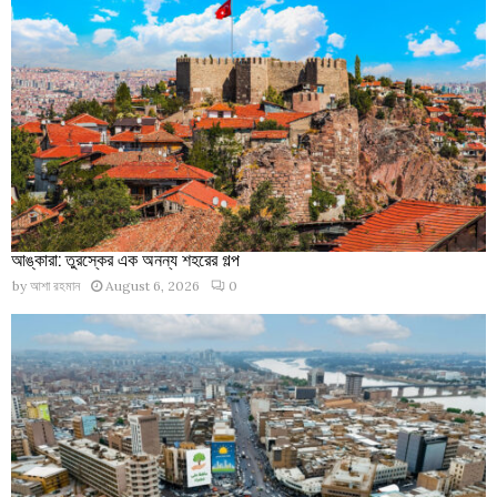
আঙ্কারা: তুরস্কের এক অনন্য শহরের গল্প
by
আশা রহমান
August 6, 2026
0