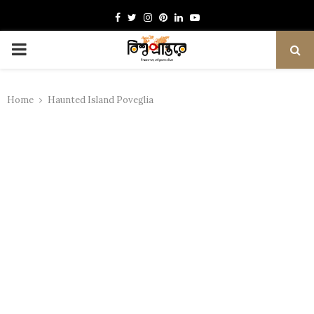
Facebook
Twitter
Instagram
Pinterest
Linkedin
Youtube
PRIMARY
MENU
Home
Haunted Island Poveglia