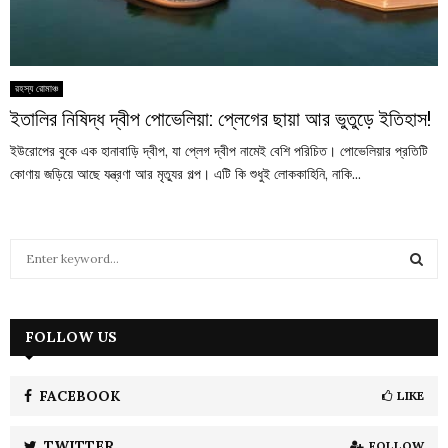
রহস্য রোমাঞ্চ
ইতালির নিষিদ্ধ দ্বীপ পোভেলিয়া: প্লেগের ছায়া আর ভুতুড়ে ইতিহাস!
ইউরোপের বুকে এক হানাবাড়ি দ্বীপ, যা প্লেগ দ্বীপ নামেই বেশি পরিচিত। পোভেলিয়ার প্রতিটি
কোণায় জড়িয়ে আছে যন্ত্রণা আর মৃত্যুর গল্প। এটি কি শুধুই লোককাহিনি, নাকি...
S
e
a
S
r
c
FOLLOW US
E
h
f
A
o
FACEBOOK
LIKE
r
R
:
TWITTER
FOLLOW