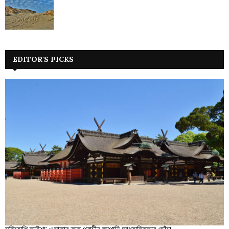
EDITOR'S PICKS
সুমিয়োশি তাইশা: ওসাকার বুকে প্রাচীন জাপানি আধ্যাত্মিকতার ছোঁয়া