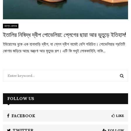
রহস্য রোমাঞ্চ
ইতালির নিষিদ্ধ দ্বীপ পোভেলিয়া: প্লেগের ছায়া আর ভুতুড়ে ইতিহাস!
ইউরোপের বুকে এক হানাবাড়ি দ্বীপ, যা প্লেগ দ্বীপ নামেই বেশি পরিচিত। পোভেলিয়ার প্রতিটি
কোণায় জড়িয়ে আছে যন্ত্রণা আর মৃত্যুর গল্প। এটি কি শুধুই লোককাহিনি, নাকি...
S
e
a
S
r
c
FOLLOW US
E
h
f
A
o
FACEBOOK
LIKE
r
R
:
TWITTER
FOLLOW