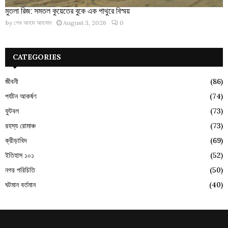
মুতলা রিজ: সমতল কুয়েতের বুকে এক পাথুরে বিস্ময়
by
শেখ আহাদ আহসান
August 3, 2026
0
CATEGORIES
জীবনী
(86)
পর্যটন আকর্ষণ
(74)
ফুটবল
(73)
রহস্য রোমাঞ্চ
(73)
ক্রীড়াবিদ
(69)
ইতিহাস ১০১
(52)
নগর পরিচিতি
(50)
ঘটমান বর্তমান
(40)