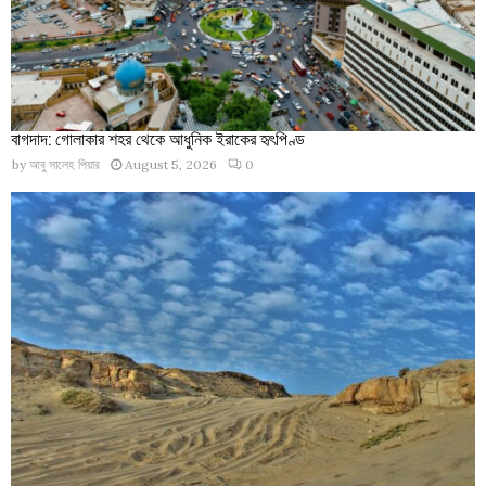
বাগদাদ: গোলাকার শহর থেকে আধুনিক ইরাকের হৃৎপিণ্ড
by
আবু সালেহ পিয়ার
August 5, 2026
0