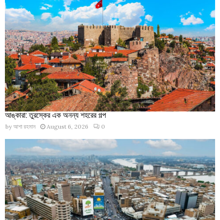
আঙ্কারা: তুরস্কের এক অনন্য শহরের গল্প
by
আশা রহমান
August 6, 2026
0