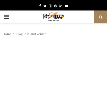
Facebook
Twitter
Instagram
Pinterest
Linkedin
Youtube
PRIMARY
MENU
Home
Plague Island Venice