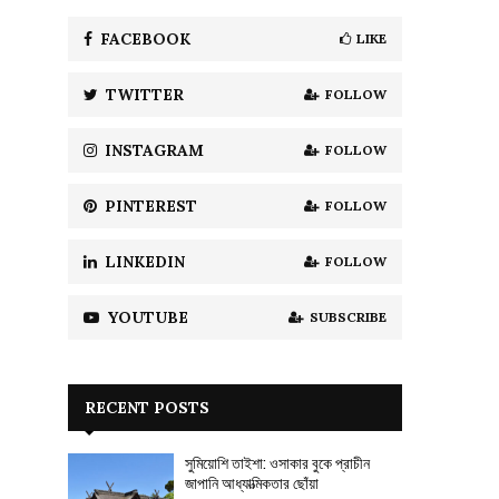
f
A
o
FACEBOOK
LIKE
r
R
:
TWITTER
FOLLOW
C
H
INSTAGRAM
FOLLOW
PINTEREST
FOLLOW
LINKEDIN
FOLLOW
YOUTUBE
SUBSCRIBE
RECENT POSTS
সুমিয়োশি তাইশা: ওসাকার বুকে প্রাচীন
জাপানি আধ্যাত্মিকতার ছোঁয়া