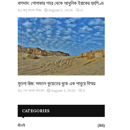
বাগদাদ: গোলাকার শহর থেকে আধুনিক ইরাকের হৃৎপিণ্ড
by
আবু সালেহ পিয়ার
August 5, 2026
0
মুতলা রিজ: সমতল কুয়েতের বুকে এক পাথুরে বিস্ময়
by
শেখ আহাদ আহসান
August 3, 2026
0
CATEGORIES
জীবনী
(86)