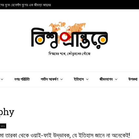
ান্সের বুকে রেনেসাঁস যুগের এক জীবন্ত জাদুঘর
আ
নগর পরিচিতি
পর্যটন আকর্ষণ
ইতিহাস
জীবনযাপন
উপকথা
aphy
 ১০১
মা তারকা থেকে ওয়াই-ফাই উদ্ভাবক, যে ইতিহাস জানে না অনেকেই!