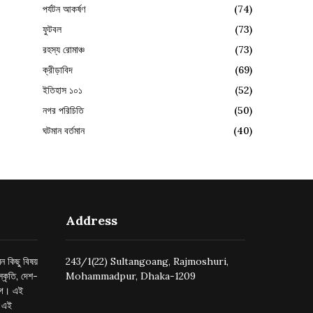
পর্যটন আকর্ষণ
(74)
ফুটবল
(73)
রহস্য রোমাঞ্চ
(73)
ক্রীড়াবিদ
(69)
ইতিহাস ১০১
(52)
নগর পরিচিতি
(50)
ঘটমান বর্তমান
(40)
Address
ন কিছু বিষয়
243/1(22) Sultangoang, Rajmoshuri,
্কৃতি, দেশ-
Mohammadpur, Dhaka-1209
ুগে। এই
র এই