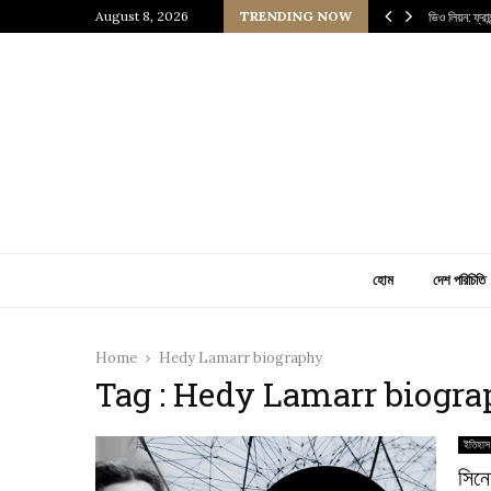
 প্রাচীন জাপানি আধ্যাত্মিকতার ছোঁয়া
August 8, 2026
TRENDING NOW
ভিও লিয়ন: ফ্র
হোম
দেশ পরিচিতি
Home
Hedy Lamarr biography
Tag : Hedy Lamarr biogr
ইতিহাস
সিনে