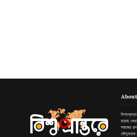
About
বিশ্বপ্রান
রয়েছে যেগু
সমাজের গল্
কৌতূহলকে 