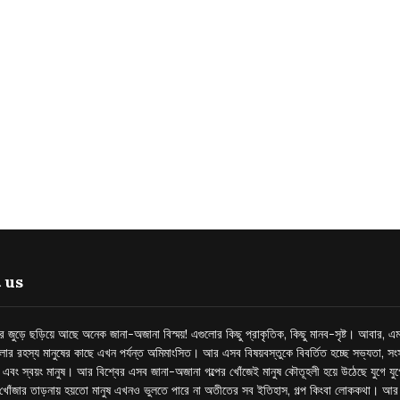
 us
্তর জুড়ে ছড়িয়ে আছে অনেক জানা-অজানা বিস্ময়! এগুলোর কিছু প্রাকৃতিক, কিছু মানব-সৃষ্ট। আবার, এম
লোর রহস্য মানুষের কাছে এখন পর্যন্ত অমিমাংসিত। আর এসব বিষয়বস্তুকে বিবর্তিত হচ্ছে সভ্যতা, সংস
প এবং স্বয়ং মানুষ। আর বিশ্বের এসব জানা-অজানা গল্পের খোঁজেই মানুষ কৌতূহলী হয়ে উঠেছে যুগে য
খোঁজার তাড়নায় হয়তো মানুষ এখনও ভুলতে পারে না অতীতের সব ইতিহাস, গল্প কিংবা লোককথা। আ