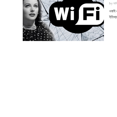
by
ফাব
ওয়াই-
ইতিহাস