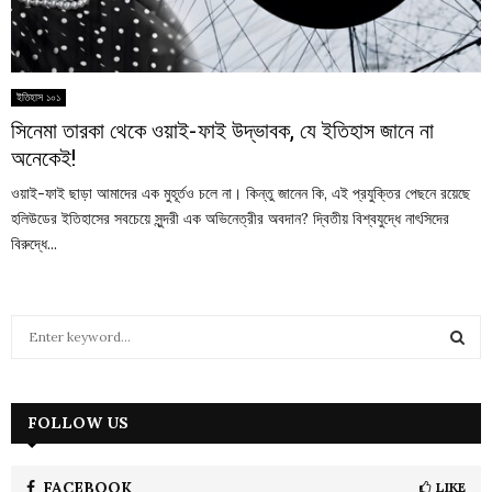
ইতিহাস ১০১
সিনেমা তারকা থেকে ওয়াই-ফাই উদ্ভাবক, যে ইতিহাস জানে না
অনেকেই!
ওয়াই-ফাই ছাড়া আমাদের এক মুহূর্তও চলে না। কিন্তু জানেন কি, এই প্রযুক্তির পেছনে রয়েছে
হলিউডের ইতিহাসের সবচেয়ে সুন্দরী এক অভিনেত্রীর অবদান? দ্বিতীয় বিশ্বযুদ্ধে নাৎসিদের
বিরুদ্ধে...
S
e
a
S
r
c
FOLLOW US
E
h
f
A
o
FACEBOOK
LIKE