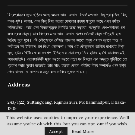
বিশ্বপ্রান্তর জুড়ে ছড়িয়ে আছে অনেক জানা-অজানা বিস্ময়! এগুলোর কিছু প্রাকৃতিক, কিছু
মানব-সৃষ্ট। আবার, এমন কিছু বিষয় রয়েছে যেগুলোর রহস্য মানুষের কাছে এখন পর্যন্ত
অমিমাংসিত। আর এসব বিষয়বস্তুকে বিবর্তিত হচ্ছে সভ্যতা, সংস্কৃতি, দেশ-সমাজের গল্প
এবং স্বয়ং মানুষ। আর বিশ্বের এসব জানা-অজানা গল্পের খোঁজেই মানুষ কৌতূহলী হয়ে
উঠেছে যুগে যুগে। এই কৌতূহলকে খোঁজার তাড়নায় হয়তো মানুষ এখনও ভুলতে পারে না
অতীতের সব ইতিহাস, গল্প কিংবা লোককথা। আর এই কৌতুহলকে জাগিয়ে রাখতেই বিশ্ব
জুড়ে ছড়িয়ে ছিটিয়ে থাকা সব গল্প-ইতিহাস ও নানা তথ্য নিয়ে হাজির হয়েছি আমাদের এই
ওয়েবসাইটে। ওয়েবসাইটটি স্ক্রল করতে করতে নতুন সব বিষয়ের এক অদ্ভুত পৃথিবীতে তো
প্রবেশ করার সুযোগ রয়েছেই, তার সাথে হয়তো কোনো পরিচিত বিষয় সম্পর্কেও এমন তথ্য
পেয়ে যাবেন- যা আপনাকে নতুন করে ভাবিয়ে তুলতে পারবে।
Address
243/1(22) Sultangoang, Rajmoshuri, Mohammadpur, Dhaka-
1209
This website uses cookies to improve your experience. We'll
assume you're ok with this, but you can opt-out if you wish.
Accept
Read More
@2024 -
bishwoprantore.com
All Right Reserved.