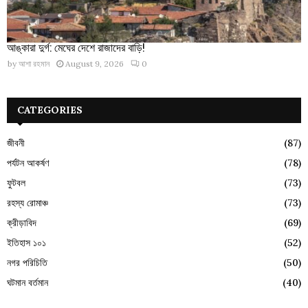
আঙ্কারা দুর্গ: মেঘের দেশে রাজাদের বাড়ি!
by
আশা রহমান
August 9, 2026
0
CATEGORIES
জীবনী
(87)
পর্যটন আকর্ষণ
(78)
ফুটবল
(73)
রহস্য রোমাঞ্চ
(73)
ক্রীড়াবিদ
(69)
ইতিহাস ১০১
(52)
নগর পরিচিতি
(50)
ঘটমান বর্তমান
(40)