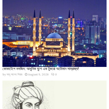
কোকাটেপে মসজিদ: আধুনিক যুগে এক টুকরো অটোমান সাম্রাজ্য!
by
আবু সালেহ পিয়ার
August 9, 2026
0