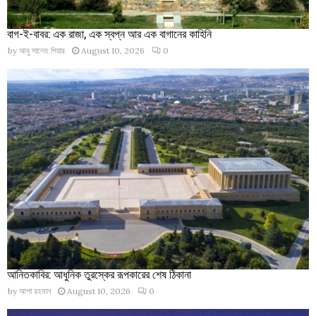
বাগ-ই-বাবর: এক রাজা, এক স্বপ্ন আর এক বাগানের কাহিনি
by
আবু সালেহ পিয়ার
August 10, 2026
0
আনিতকাবির: আধুনিক তুরস্কের রূপকারের শেষ ঠিকানা
by
আশা রহমান
August 10, 2026
0