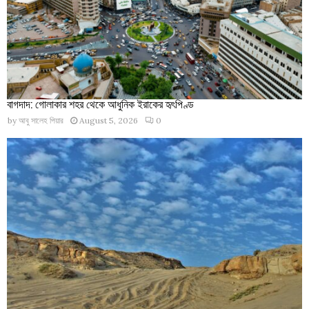
বাগদাদ: গোলাকার শহর থেকে আধুনিক ইরাকের হৃৎপিণ্ড
by
আবু সালেহ পিয়ার
August 5, 2026
0