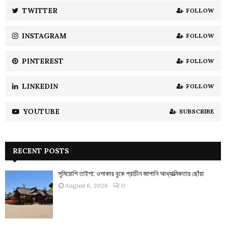
:
TWITTER
FOLLOW
C
INSTAGRAM
FOLLOW
H
PINTEREST
FOLLOW
LINKEDIN
FOLLOW
YOUTUBE
SUBSCRIBE
RECENT POSTS
সুমিয়োশি তাইশা: ওসাকার বুকে প্রাচীন জাপানি আধ্যাত্মিকতার ছোঁয়া
August 6, 2026
0