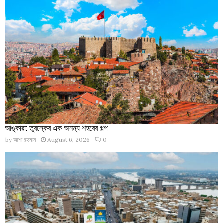
আঙ্কারা: তুরস্কের এক অনন্য শহরের গল্প
by
আশা রহমান
August 6, 2026
0