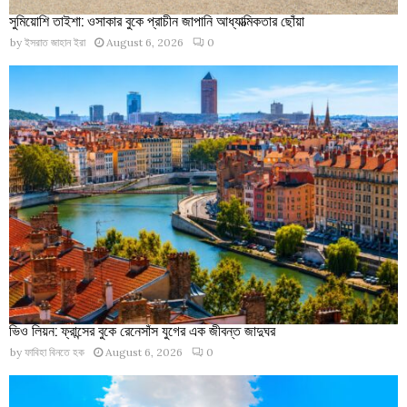
সুমিয়োশি তাইশা: ওসাকার বুকে প্রাচীন জাপানি আধ্যাত্মিকতার ছোঁয়া
by
ইসরাত জাহান ইরা
August 6, 2026
0
ভিও লিয়ন: ফ্রান্সের বুকে রেনেসাঁস যুগের এক জীবন্ত জাদুঘর
by
ফাবিহা বিনতে হক
August 6, 2026
0