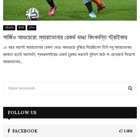
ক্রীড়াবিদ
জীবনী
ফুটবল
সার্জিও আগুয়েরো: ম্যারাডোনার রেকর্ড ভাঙা কিংবদন্তি স্ট্রাইকার
১৫ বছর বয়সেই ম্যারাডোনার রেকর্ড ভেঙে আগুয়েরো বুঝিয়ে দিয়েছিলেন তিনি শুধু ম্যারাডোনার
জামাতা হতেই আসেননি, শ্বশুরমশাইয়ের রেকর্ড চুরমার করতেই ফুটবল মাঠে পা রেখেছেন! দিয়েগো
ম্যারাডোনার...
S
e
a
S
r
c
FOLLOW US
E
h
f
A
o
FACEBOOK
LIKE
r
R