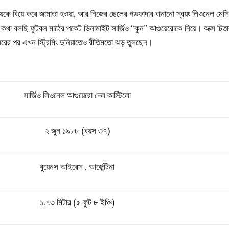
র মেয়েকে বিয়ে করে জামাতা হওয়া, আর নিজের ছেলের গডফাদার বানানো স্বয়ং লিওনেল মেস
া বলছি ফুটবল মাঠের পকেট ডিনামাইট সার্জিও “কুন” আগুয়েরোকে নিয়ে। বক্সে চিতা
বসরের পর এখন স্ট্রিমিং দুনিয়াতেও রীতিমতো ঝড় তুলছেন।
সার্জিও লিওনেল আগুয়েরো দেল কাস্টিলো
২ জুন ১৯৮৮ (বয়স ৩৭)
বুয়েনস আইরেস , আর্জেন্টিনা
১.৭৩ মিটার (৫ ফুট ৮ ইঞ্চি)