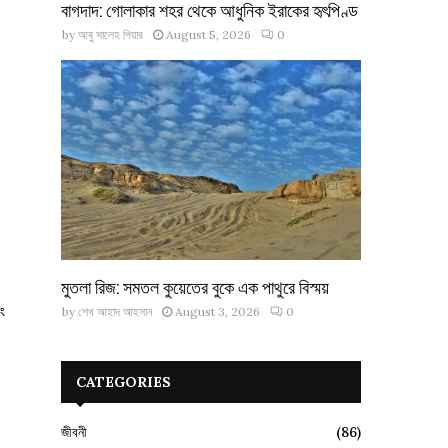
বাগদাদ: গোলাকার শহর থেকে আধুনিক ইরাকের হৃৎপিণ্ড
by
আবু সালেহ পিয়ার
August 5, 2026
0
মুতলা রিজ: সমতল কুয়েতের বুকে এক পাথুরে বিস্ময়
ং
by
শেখ আহাদ আহসান
August 3, 2026
0
CATEGORIES
জীবনী
(86)