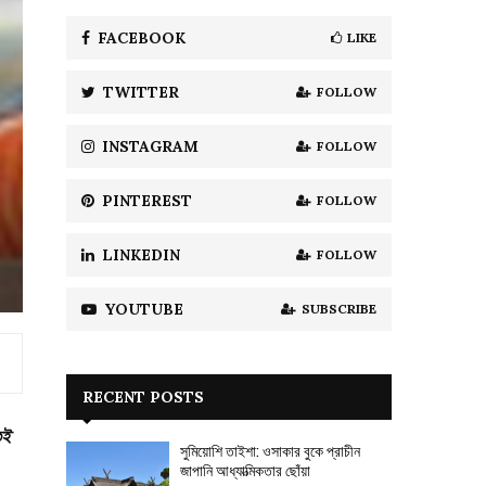
f
A
o
FACEBOOK
LIKE
r
R
:
TWITTER
FOLLOW
C
H
INSTAGRAM
FOLLOW
PINTEREST
FOLLOW
LINKEDIN
FOLLOW
YOUTUBE
SUBSCRIBE
RECENT POSTS
েই
সুমিয়োশি তাইশা: ওসাকার বুকে প্রাচীন
জাপানি আধ্যাত্মিকতার ছোঁয়া