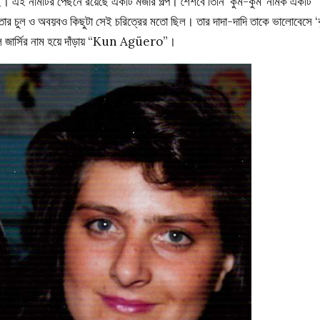
ছে। এই নামটির পেছনে রয়েছে একটি মজার গল্প। শৈশবে তিনি ‘কুম-কুম’ নামক একটি
বং তার চুল ও অবয়বও কিছুটা সেই চরিত্রের মতো ছিল। তার দাদা-দাদি তাকে ভালোবেসে ‘
বল জার্সির নাম হয়ে দাঁড়ায় “Kun Agüero”।