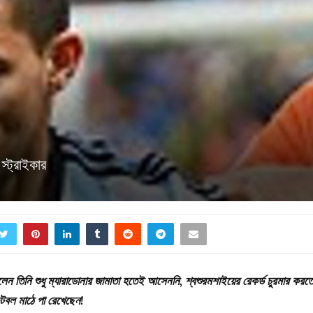
স্ট্রাইকার
েন তিনি শুধু ম্যারাডোনার জামাতা হতেই আসেননি, শ্বশুরমশাইয়ের রেকর্ড চুরমার করত
ুটবল মাঠে পা রেখেছেন!