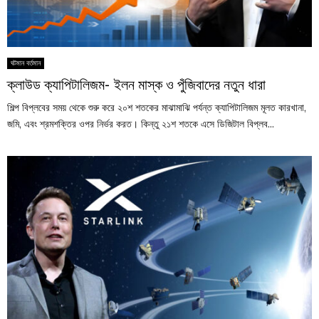
ঘটমান বর্তমান
ক্লাউড ক্যাপিটালিজম- ইলন মাস্ক ও পুঁজিবাদের নতুন ধারা
শিল্প বিপ্লবের সময় থেকে শুরু করে ২০শ শতকের মাঝামাঝি পর্যন্ত ক্যাপিটালিজম মূলত কারখানা,
জমি, এবং শ্রমশক্তির ওপর নির্ভর করত। কিন্তু ২১শ শতকে এসে ডিজিটাল বিপ্লব...