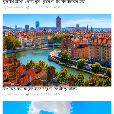
সুমিয়োশি তাইশা: ওসাকার বুকে প্রাচীন জাপানি আধ্যাত্মিকতার ছোঁয়া
by
ইসরাত জাহান ইরা
August 6, 2026
0
ভিও লিয়ন: ফ্রান্সের বুকে রেনেসাঁস যুগের এক জীবন্ত জাদুঘর
by
ফাবিহা বিনতে হক
August 6, 2026
0