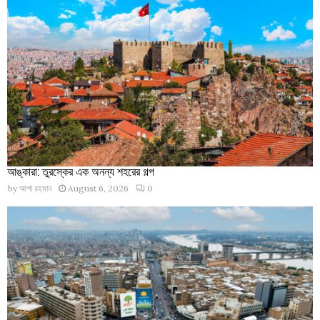
আঙ্কারা: তুরস্কের এক অনন্য শহরের গল্প
by
আশা রহমান
August 6, 2026
0