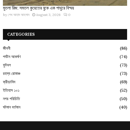
মুতলা রিজ: সমতল কুয়েতের বুকে এক পাথুরে বিস্ময়
by
শেখ আহাদ আহসান
August 3, 2026
0
CATEGORIES
জীবনী
(86)
পর্যটন আকর্ষণ
(74)
ফুটবল
(73)
রহস্য রোমাঞ্চ
(73)
ক্রীড়াবিদ
(69)
ইতিহাস ১০১
(52)
নগর পরিচিতি
(50)
ঘটমান বর্তমান
(40)