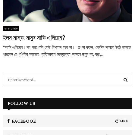
রহস্য রোমাঞ্চ
ইলন মাস্ক: মানুষ নাকি এলিয়েন?
“আমি এলিয়েন। সব সময় বলি কেউ বিশ্বাস করে না।” কল্পনা করুন, একদিন সকালে উঠে জানতে
পারলেন যে পৃথিবীর সবচেয়ে প্রতিভাবান উদ্যোক্তা আসলে মানুষ নয়, বরং,...
S
e
a
S
r
c
FOLLOW US
E
h
f
A
o
FACEBOOK
LIKE
r
R
: