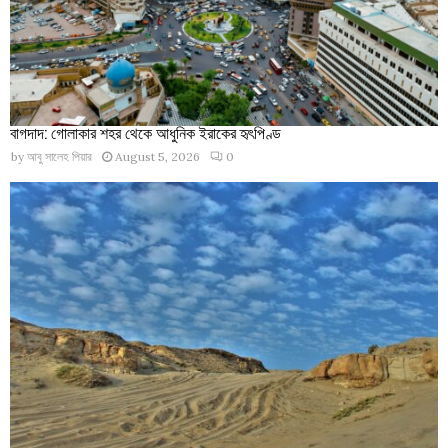
বাগদাদ: গোলাকার শহর থেকে আধুনিক ইরাকের হৃৎপিণ্ড
by
আবু সালেহ পিয়ার
August 5, 2026
0