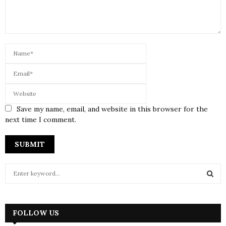
Save my name, email, and website in this browser for the
next time I comment.
S
e
a
S
r
c
FOLLOW US
E
h