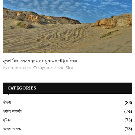
মুতলা রিজ: সমতল কুয়েতের বুকে এক পাথুরে বিস্ময়
by
শেখ আহাদ আহসান
August 3, 2026
0
CATEGORIES
জীবনী
(86)
পর্যটন আকর্ষণ
(74)
ফুটবল
(73)
রহস্য রোমাঞ্চ
(73)