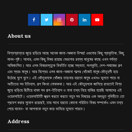
About us
বিশ্বপ্রান্তর জুড়ে ছড়িয়ে আছে অনেক জানা-অজানা বিস্ময়! এগুলোর কিছু প্রাকৃতিক, কিছু
মানব-সৃষ্ট। আবার, এমন কিছু বিষয় রয়েছে যেগুলোর রহস্য মানুষের কাছে এখন পর্যন্ত
অমিমাংসিত। আর এসব বিষয়বস্তুকে বিবর্তিত হচ্ছে সভ্যতা, সংস্কৃতি, দেশ-সমাজের গল্প
এবং স্বয়ং মানুষ। আর বিশ্বের এসব জানা-অজানা গল্পের খোঁজেই মানুষ কৌতূহলী হয়ে
উঠেছে যুগে যুগে। এই কৌতূহলকে খোঁজার তাড়নায় হয়তো মানুষ এখনও ভুলতে পারে না
অতীতের সব ইতিহাস, গল্প কিংবা লোককথা। আর এই কৌতুহলকে জাগিয়ে রাখতেই বিশ্ব
জুড়ে ছড়িয়ে ছিটিয়ে থাকা সব গল্প-ইতিহাস ও নানা তথ্য নিয়ে হাজির হয়েছি আমাদের এই
ওয়েবসাইটে। ওয়েবসাইটটি স্ক্রল করতে করতে নতুন সব বিষয়ের এক অদ্ভুত পৃথিবীতে তো
প্রবেশ করার সুযোগ রয়েছেই, তার সাথে হয়তো কোনো পরিচিত বিষয় সম্পর্কেও এমন তথ্য
পেয়ে যাবেন- যা আপনাকে নতুন করে ভাবিয়ে তুলতে পারবে।
Address