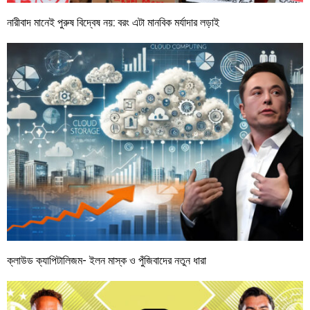
নারীবাদ মানেই পুরুষ বিদ্বেষ নয়: বরং এটা মানবিক মর্যাদার লড়াই
ক্লাউড ক্যাপিটালিজম- ইলন মাস্ক ও পুঁজিবাদের নতুন ধারা