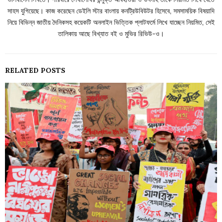
সাহস যুগিয়েছে। কাজ করেছেন ডেইলি স্টার বাংলায় কনট্রিউবিউটর হিসেবে, সমসাময়িক বিষয়াদি
নিয়ে বিভিন্ন জাতীয় দৈনিকসহ কয়েকটি অনলাইন ভিত্তিক প্লাটফর্মে লিখে যাচ্ছেন নিয়মিত, সেই
তালিকায় আছে বিখ্যাত বই ও মুভির রিভিউ-ও।
RELATED POSTS