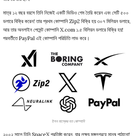
মাত্র ১২ বছর বয়সে তিনি নিজেই একটি ভিডিও গেম তৈরি করেন এবং সেটি ৫০০
ডলারে বিক্রি করেন! তার প্রথম কোম্পানি Zip2 বিক্রি হয় ৩০৭ মিলিয়ন ডলারে,
আর তার অনলাইন পেমেন্ট কোম্পানি X.com ১.৫ বিলিয়ন ডলারে বিক্রি হয়!
পরবর্তীতে PayPal এই কোম্পানি পরিচিতি লাভ করে।
ইলন মাস্কের যত কোম্পানি
২০০২ সালে তিনি SpaceX প্রতিষ্ঠা করেন, যার লক্ষ্য মঙ্গলগ্রহে মানুষ পাঠানো!