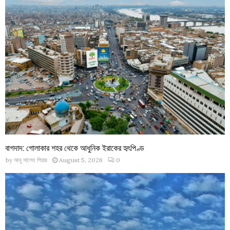
বাগদাদ: গোলাকার শহর থেকে আধুনিক ইরাকের হৃৎপিণ্ড
by
আবু সালেহ পিয়ার
August 5, 2026
0