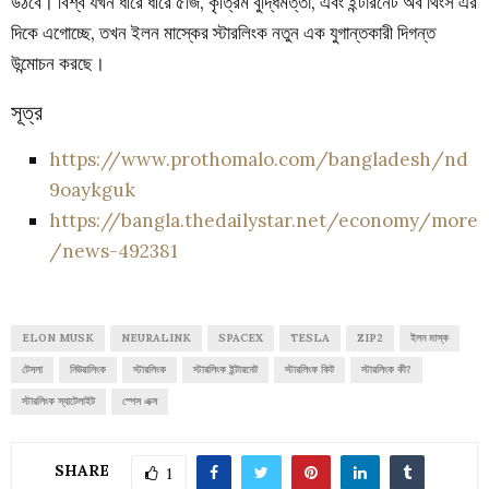
উঠবে। বিশ্ব যখন ধীরে ধীরে ৫জি, কৃত্রিম বুদ্ধিমত্তা, এবং ইন্টারনেট অব থিংস এর
দিকে এগোচ্ছে, তখন ইলন মাস্কের স্টারলিংক নতুন এক যুগান্তকারী দিগন্ত
উন্মোচন করছে।
সূত্র
https://www.prothomalo.com/bangladesh/nd
9oaykguk
https://bangla.thedailystar.net/economy/more
/news-492381
ELON MUSK
NEURALINK
SPACEX
TESLA
ZIP2
ইলন মাস্ক
টেসলা
নিউরালিংক
স্টারলিংক
স্টারলিংক ইন্টারনেট
স্টারলিংক কিট
স্টারলিংক কী?
স্টারলিংক স্যাটেলাইট
স্পেস এক্স
SHARE
1