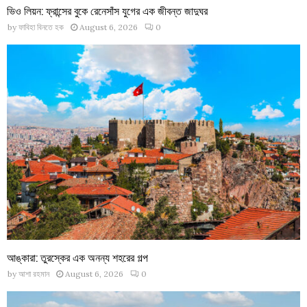
ভিও লিয়ন: ফ্রান্সের বুকে রেনেসাঁস যুগের এক জীবন্ত জাদুঘর
by
ফাবিহা বিনতে হক
August 6, 2026
0
আঙ্কারা: তুরস্কের এক অনন্য শহরের গল্প
by
আশা রহমান
August 6, 2026
0