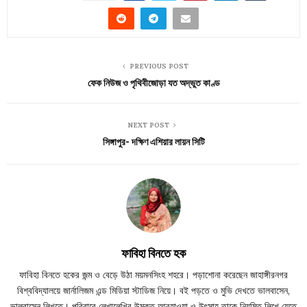
PREVIOUS POST
ফেক নিউজ ও পৃথিবীজোড়া যত অদ্ভুত কাণ্ড
NEXT POST
সিঙ্গাপুর- দক্ষিণ এশিয়ার লায়ন সিটি
ফাবিহা বিনতে হক
ফাবিহা বিনতে হকের জন্ম ও বেড়ে উঠা ময়মনসিংহ শহরে। পড়াশোনা করেছেন জাহাঙ্গীরনগর
বিশ্ববিদ্যালয়ে জার্নালিজম এন্ড মিডিয়া স্টাডিজ নিয়ে। বই পড়তে ও মুভি দেখতে ভালবাসেন,
ভালবাসেন লিখতে। পরিবারে লেখালেখির উন্মুক্ত আবহাওয়া ও উৎসাহ তাকে নিয়মিত লিখে যেতে