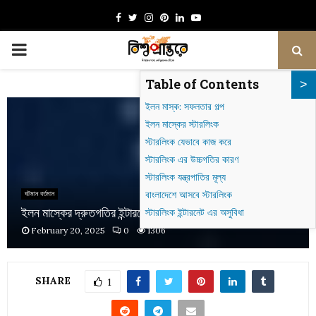
Facebook
Twitter
Instagram
Pinterest
Linkedin
Youtube
PRIMARY
Table of Contents
MENU
ইলন মাস্ক: সফলতার গল্প
ইলন মাস্কের স্টারলিংক
স্টারলিংক যেভাবে কাজ করে
স্টারলিংক এর উচ্চগতির কারণ
স্টারলিংক যন্ত্রপাতির মূল্য
বাংলাদেশে আসবে স্টারলিংক
ঘটমান বর্তমান
ইলন মাস্কের দ্রুতগতির ইন্টারনেট স্টারলিংক – বাংলাদেশ প্রস্তুত তো?
স্টারলিংক ইন্টারনেট এর অসুবিধা
February 20, 2025
0
1306
SHARE
1