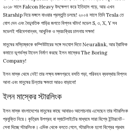
২০১৮ সালে Falcon Heavy উৎক্ষেপণ করে ইতিহাস গড়ে, আর এখন
Starship নিয়ে মঙ্গলে যাওয়ার প্রস্তুতি চলছে! ২০০৪ সালে তিনি Tesla তে
যোগ দেন এবং বৈদ্যুতিক গাড়ির জগতে বিপ্লব ঘটান! মডেল S, ৩, X, Y সব
মডেলই পরিবেশবান্ধব, আধুনিক ও স্বয়ংক্রিয় চালনায় সক্ষম!
মানুষের মস্তিষ্ককে কম্পিউটারের সঙ্গে সংযোগ দিতে Neuralink, আর ট্রাফিক
কমাতে ভূগর্ভস্থ টানেল নির্মাণ করছে ইলন মাস্কের The Boring
Company!
ইলন মাস্ক থেমে নেই! তার লক্ষ্য মঙ্গলগ্রহে বসতি গড়া, পরিবহন ব্যবস্থায় বিপ্লব
আনা এবং মানুষের চিন্তার ক্ষমতা আরও বাড়ানো!
ইলন মাস্কের স্টারলিংক
ইলন মাস্ক বাংলাদেশের মানুষের কাছে আবারও আলোচনায় এসেছেন তার স্টারলিংক
প্রযুক্তি নিয়ে। কৃত্রিম উপগ্রহ বা স্যাটেলাইটের মাধ্যমে সারা বিশ্বে ইন্টারনেট–
সেবা দিচ্ছে স্টারলিংক। এদিক থেকে বলতে গেলে, স্টারলিংক হলো বিশ্বের প্রথম