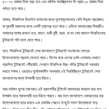
৫০-৭০ হাজার টাকা খরচ হবে এবং মাসিক সাবস্ক্রিপশন ফি প্রায় ১৫ হাজার টাকা
পর্যন্ত হতে পারে।
আবার, স্টারলিংক ডিভাইস চালানোর জন্য তুলনামূলকভাবে বেশি বিদ্যুৎ প্রয়োজন,
যা দূরবর্তী অঞ্চলের জন্য একটি চ্যালেঞ্জ হতে পারে। এদিকে আবহাওয়ার বিষয়টিও
আমাদের মাথায় রাখতে হবে, কারণ, ভারী বৃষ্টি, বরফ, বা ঘন মেঘ থাকলে স্টারলিংকের
ইন্টারনেট গতি কমে যেতে পারে।
তবে, স্টারলিংক ইন্টারনেট সেবা বাংলাদেশে ইন্টারনেট সংযোগের ক্ষেত্রে
উল্লেখযোগ্য প্রভাব ফেলতে পারে। বিশেষ করে দেশের দুর্গম এলাকায় যেখানে
প্রচলিত ইন্টারনেট পৌঁছায়নি, সেখানে স্টারলিংক উচ্চ-গতির ইন্টারনেট সরবরাহ
করতে সক্ষম। এছাড়াও দূর্যোগকালীন অবস্থায় এই নিরবিচ্ছিন্ন ইন্টারনেট সেবা
বাংলাদেশের জন্য উপকারী হয়ে উঠবে।
আর বর্তমান যুগের তরুণরাও এই দ্রুতগতীর ইন্টানেট ব্যবহারের মাধ্যমে ঘরে বসে
উপার্জন করে স্বাবলম্বী হয়ে উঠতে পারবে। যার ফলে বাংলাদেশে বেকারত্বের হার
উল্লেখযোগ্য হারে কমবে এবং চাকরির পেছনে না ছুটে সফল উদ্যোক্তা গড়ে