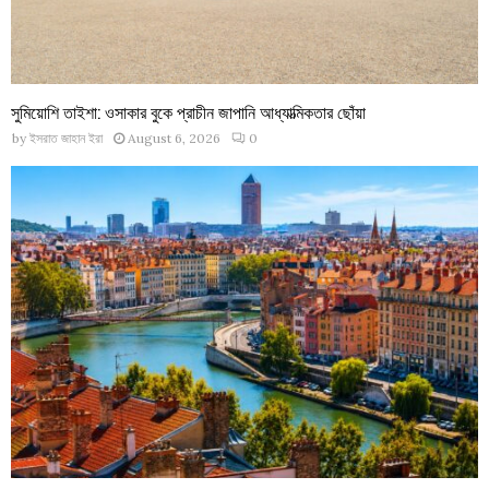
সুমিয়োশি তাইশা: ওসাকার বুকে প্রাচীন জাপানি আধ্যাত্মিকতার ছোঁয়া
by
ইসরাত জাহান ইরা
August 6, 2026
0