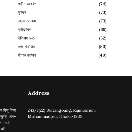
পর্যটন আকর্ষণ
(74)
ফুটবল
(73)
রহস্য রোমাঞ্চ
(73)
ক্রীড়াবিদ
(69)
ইতিহাস ১০১
(52)
নগর পরিচিতি
(50)
ঘটমান বর্তমান
(40)
Address
ন কিছু বিষয়
243/1(22) Sultangoang, Rajmoshuri,
্কৃতি, দেশ-
Mohammadpur, Dhaka-1209
ুগে। এই
র এই