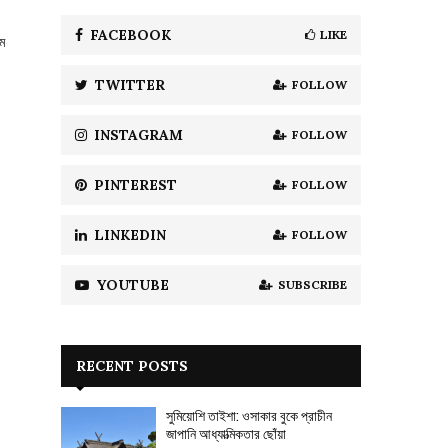
f
A
o
FACEBOOK
LIKE
তম
r
R
:
TWITTER
FOLLOW
C
H
INSTAGRAM
FOLLOW
PINTEREST
FOLLOW
LINKEDIN
FOLLOW
YOUTUBE
SUBSCRIBE
RECENT POSTS
সুমিয়োশি তাইশা: ওসাকার বুকে প্রাচীন
জাপানি আধ্যাত্মিকতার ছোঁয়া