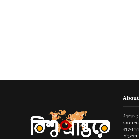
About
বিশ্বপ্রান
রয়েছে যেগু
সমাজের গল্
কৌতূহলকে 