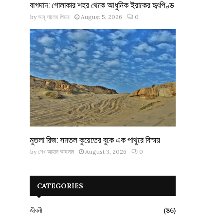
বাগদাদ: গোলাকার শহর থেকে আধুনিক ইরাকের হৃৎপিণ্ড
by
আবু সালেহ পিয়ার
August 5, 2026
0
মুতলা রিজ: সমতল কুয়েতের বুকে এক পাথুরে বিস্ময়
by
শেখ আহাদ আহসান
August 3, 2026
0
CATEGORIES
জীবনী
(86)