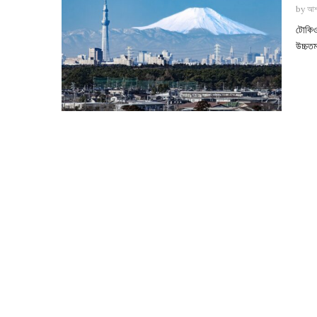
by
আশ
টোকিও 
উচ্চত