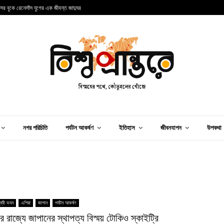
ন্সের বুকে রেনেসাঁস যুগের এক জীবন্ত জাদুঘর
আ
নগর পরিচিতি
পর্যটন আকর্ষণ
ইতিহাস
জীবনযাপন
উপকথা
ম্বী ভবন
এশিয়া
জাপান
পর্যটন আকর্ষণ
র রাজ্যে জাপানের স্থাপত্য বিস্ময় টোকিও স্কাইট্রি