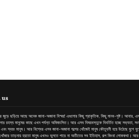
 us
্তর জুড়ে ছড়িয়ে আছে অনেক জানা-অজানা বিস্ময়! এগুলোর কিছু প্রাকৃতিক, কিছু মানব-সৃষ্ট। আবার, এম
লোর রহস্য মানুষের কাছে এখন পর্যন্ত অমিমাংসিত। আর এসব বিষয়বস্তুকে বিবর্তিত হচ্ছে সভ্যতা, সংস
প এবং স্বয়ং মানুষ। আর বিশ্বের এসব জানা-অজানা গল্পের খোঁজেই মানুষ কৌতূহলী হয়ে উঠেছে যুগে য
খোঁজার তাড়নায় হয়তো মানুষ এখনও ভুলতে পারে না অতীতের সব ইতিহাস, গল্প কিংবা লোককথা। আ