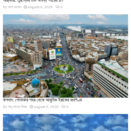
by
আশা রহমান
August 6, 2026
0
বাগদাদ: গোলাকার শহর থেকে আধুনিক ইরাকের হৃৎপিণ্ড
by
আবু সালেহ পিয়ার
August 5, 2026
0