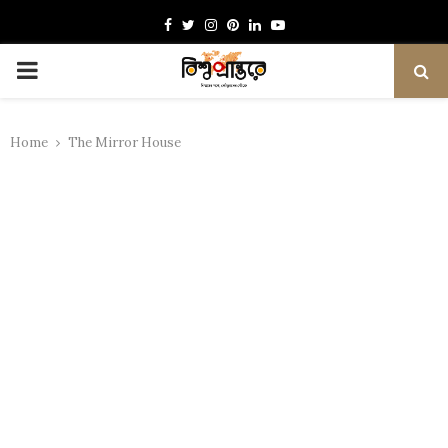
Facebook
Twitter
Instagram
Pinterest
Linkedin
Youtube
PRIMARY
MENU
Home
The Mirror House