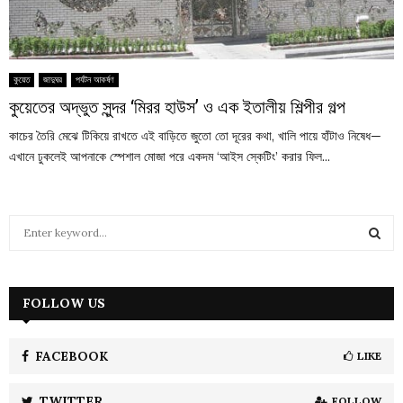
কুয়েত
জাদুঘর
পর্যটন আকর্ষণ
কুয়েতের অদ্ভুত সুন্দর ‘মিরর হাউস’ ও এক ইতালীয় শিল্পীর গল্প
কাচের তৈরি মেঝে টিকিয়ে রাখতে এই বাড়িতে জুতো তো দূরের কথা, খালি পায়ে হাঁটাও নিষেধ—
এখানে ঢুকলেই আপনাকে স্পেশাল মোজা পরে একদম ‘আইস স্কেটিং’ করার ফিল...
S
e
a
S
r
c
FOLLOW US
E
h
f
A
o
FACEBOOK
LIKE
r
R
:
TWITTER
FOLLOW