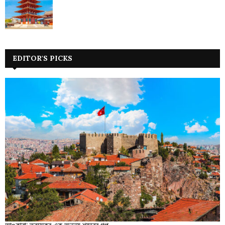
EDITOR'S PICKS
আঙ্কারা: তুরস্কের এক অনন্য শহরের গল্প