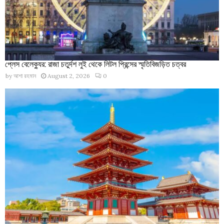
প্লেস বেলেক্যুর: রাজা চতুর্দশ লুই থেকে লিটল প্রিন্সের স্মৃতিবিজড়িত চত্বর
by
আশা রহমান
August 2, 2026
0