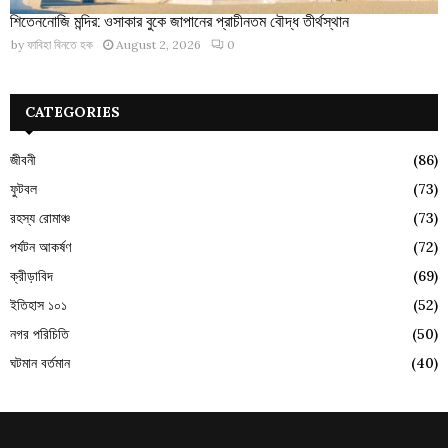
শিতেননোজি মন্দির: ওসাকার বুকে জাপানের প্রাচীনতম বৌদ্ধ তীর্থস্থান
by
ফাবিহা বিনতে হক
August 2, 2026
0
CATEGORIES
জীবনী
(86)
ফুটবল
(73)
রহস্য রোমাঞ্চ
(73)
পর্যটন আকর্ষণ
(72)
ক্রীড়াবিদ
(69)
ইতিহাস ১০১
(52)
নগর পরিচিতি
(50)
ঘটমান বর্তমান
(40)