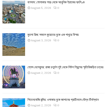
বাগদাদ: গোলাকার শহর থেকে আধুনিক ইরাকের হৃৎপিণ্ড
August 5, 2026
0
মুতলা রিজ: সমতল কুয়েতের বুকে এক পাথুরে বিস্ময়
August 3, 2026
0
প্লেস বেলেক্যুর: রাজা চতুর্দশ লুই থেকে লিটল প্রিন্সের স্মৃতিবিজড়িত চত্বর
August 2, 2026
0
শিতেননোজি মন্দির: ওসাকার বুকে জাপানের প্রাচীনতম বৌদ্ধ তীর্থস্থান
August 2, 2026
0