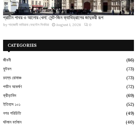
প্রাচীন পাথর ও আলোর খেলা: সেন্ট-জিন ক্যাথিড্রালের জাদুকরী রূপ
by
শাহাজাদী ফাবিয়ানা ফেরদৌস সিনথিয়া
August 1, 2026
0
CATEGORIES
জীবনী
(86)
ফুটবল
(73)
রহস্য রোমাঞ্চ
(73)
পর্যটন আকর্ষণ
(72)
ক্রীড়াবিদ
(69)
ইতিহাস ১০১
(52)
নগর পরিচিতি
(49)
ঘটমান বর্তমান
(40)