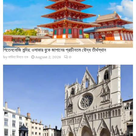
শিতেননোজি মন্দির: ওসাকার বুকে জাপানের প্রাচীনতম বৌদ্ধ তীর্থস্থান
by
ফাবিহা বিনতে হক
August 2, 2026
0