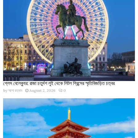
প্লেস বেলেক্যুর: রাজা চতুর্দশ লুই থেকে লিটল প্রিন্সের স্মৃতিবিজড়িত চত্বর
by
আশা রহমান
August 2, 2026
0