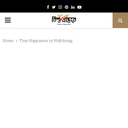
Facebook
Twitter
Instagram
Pinterest
Linkedin
Youtube
PRIMARY
MENU
Home
True Happiness vs Well-being