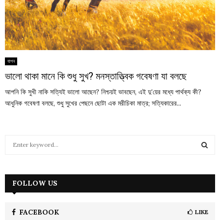
যাপন
ভালো থাকা মানে কি শুধু সুখ? মনস্তাত্ত্বিক গবেষণা যা বলছে
আপনি কি সুখী নাকি সত্যিই ভালো আছেন? নিশ্চয়ই ভাবছেন, এই দু’য়ের মধ্যে পার্থক্য কী?
আধুনিক গবেষণা বলছে, শুধু সুখের পেছনে ছোটা এক মরীচিকা মাত্র; সত্যিকারের...
S
e
a
S
r
c
FOLLOW US
E
h
f
A
o
FACEBOOK
LIKE