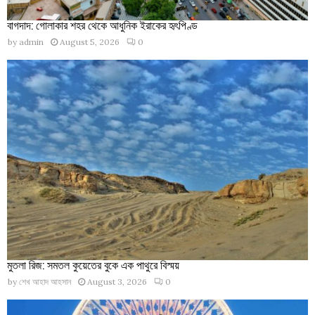
বাগদাদ: গোলাকার শহর থেকে আধুনিক ইরাকের হৃৎপিণ্ড
by
admin
August 5, 2026
0
মুতলা রিজ: সমতল কুয়েতের বুকে এক পাথুরে বিস্ময়
by
শেখ আহাদ আহসান
August 3, 2026
0