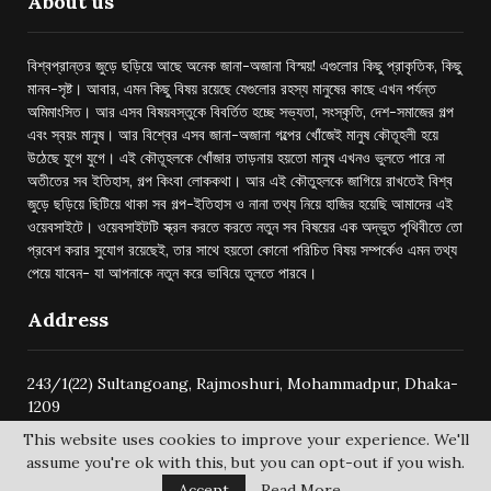
About us
বিশ্বপ্রান্তর জুড়ে ছড়িয়ে আছে অনেক জানা-অজানা বিস্ময়! এগুলোর কিছু প্রাকৃতিক, কিছু
মানব-সৃষ্ট। আবার, এমন কিছু বিষয় রয়েছে যেগুলোর রহস্য মানুষের কাছে এখন পর্যন্ত
অমিমাংসিত। আর এসব বিষয়বস্তুকে বিবর্তিত হচ্ছে সভ্যতা, সংস্কৃতি, দেশ-সমাজের গল্প
এবং স্বয়ং মানুষ। আর বিশ্বের এসব জানা-অজানা গল্পের খোঁজেই মানুষ কৌতূহলী হয়ে
উঠেছে যুগে যুগে। এই কৌতূহলকে খোঁজার তাড়নায় হয়তো মানুষ এখনও ভুলতে পারে না
অতীতের সব ইতিহাস, গল্প কিংবা লোককথা। আর এই কৌতুহলকে জাগিয়ে রাখতেই বিশ্ব
জুড়ে ছড়িয়ে ছিটিয়ে থাকা সব গল্প-ইতিহাস ও নানা তথ্য নিয়ে হাজির হয়েছি আমাদের এই
ওয়েবসাইটে। ওয়েবসাইটটি স্ক্রল করতে করতে নতুন সব বিষয়ের এক অদ্ভুত পৃথিবীতে তো
প্রবেশ করার সুযোগ রয়েছেই, তার সাথে হয়তো কোনো পরিচিত বিষয় সম্পর্কেও এমন তথ্য
পেয়ে যাবেন- যা আপনাকে নতুন করে ভাবিয়ে তুলতে পারবে।
Address
243/1(22) Sultangoang, Rajmoshuri, Mohammadpur, Dhaka-
1209
This website uses cookies to improve your experience. We'll
assume you're ok with this, but you can opt-out if you wish.
Accept
Read More
@2024 -
bishwoprantore.com
All Right Reserved.