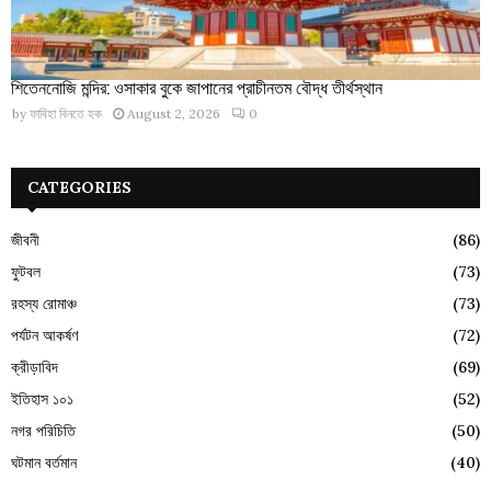
শিতেননোজি মন্দির: ওসাকার বুকে জাপানের প্রাচীনতম বৌদ্ধ তীর্থস্থান
by
ফাবিহা বিনতে হক
August 2, 2026
0
CATEGORIES
জীবনী
(86)
ফুটবল
(73)
রহস্য রোমাঞ্চ
(73)
পর্যটন আকর্ষণ
(72)
ক্রীড়াবিদ
(69)
ইতিহাস ১০১
(52)
নগর পরিচিতি
(50)
ঘটমান বর্তমান
(40)