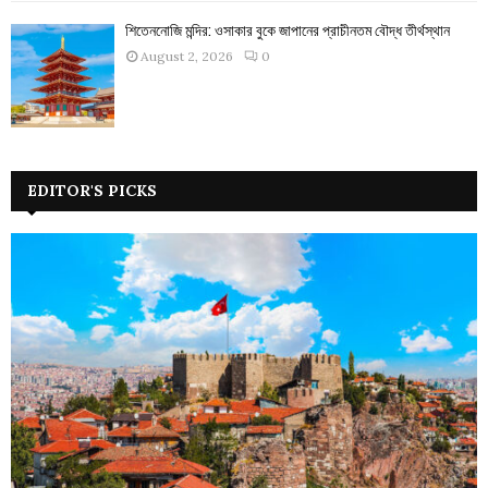
শিতেননোজি মন্দির: ওসাকার বুকে জাপানের প্রাচীনতম বৌদ্ধ তীর্থস্থান
August 2, 2026
0
EDITOR'S PICKS