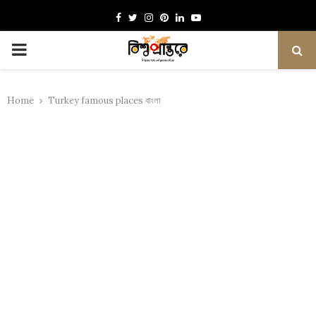
Facebook
Twitter
Instagram
Pinterest
Linkedin
Youtube
PRIMARY
MENU
Home
Turkey famous places বাংলা