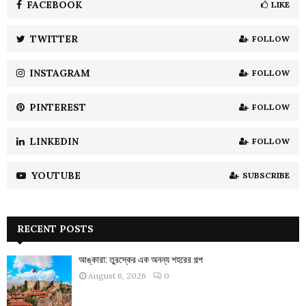
o
FACEBOOK
LIKE
r
R
:
TWITTER
FOLLOW
C
INSTAGRAM
FOLLOW
H
PINTEREST
FOLLOW
LINKEDIN
FOLLOW
YOUTUBE
SUBSCRIBE
RECENT POSTS
আঙ্কারা: তুরস্কের এক অনন্য শহরের গল্প
August 6, 2026
0