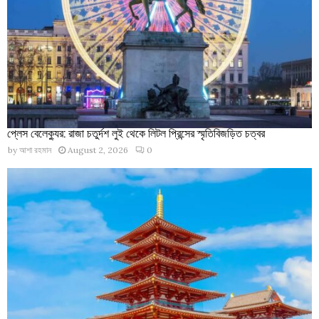
প্লেস বেলেক্যুর: রাজা চতুর্দশ লুই থেকে লিটল প্রিন্সের স্মৃতিবিজড়িত চত্বর
by
আশা রহমান
August 2, 2026
0