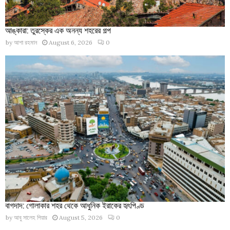
আঙ্কারা: তুরস্কের এক অনন্য শহরের গল্প
by
আশা রহমান
August 6, 2026
0
বাগদাদ: গোলাকার শহর থেকে আধুনিক ইরাকের হৃৎপিণ্ড
by
আবু সালেহ পিয়ার
August 5, 2026
0