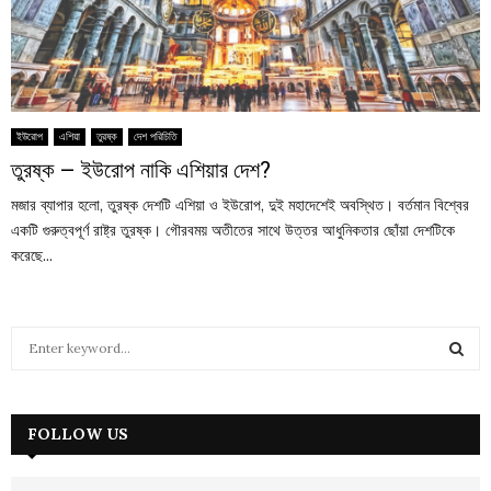
ইউরোপ
এশিয়া
তুরষ্ক
দেশ পরিচিতি
তুরষ্ক – ইউরোপ নাকি এশিয়ার দেশ?
মজার ব্যাপার হলো, তুরষ্ক দেশটি এশিয়া ও ইউরোপ, দুই মহাদেশেই অবস্থিত। বর্তমান বিশ্বের
একটি গুরুত্বপূর্ণ রাষ্ট্র তুরষ্ক। গৌরবময় অতীতের সাথে উত্তর আধুনিকতার ছোঁয়া দেশটিকে
করেছে...
S
e
a
S
r
c
FOLLOW US
E
h
f
A