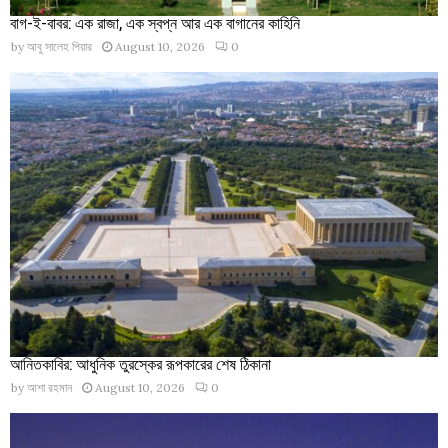
বাগ-ই-বাবর: এক রাজা, এক স্বপ্ন আর এক বাগানের কাহিনি
by
আবু সালেহ পিয়ার
August 10, 2026
0
আনিতকাবির: আধুনিক তুরস্কের রূপকারের শেষ ঠিকানা
by
আশা রহমান
August 10, 2026
0