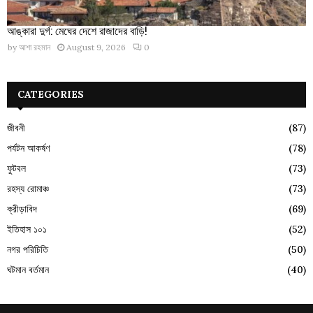
আঙ্কারা দুর্গ: মেঘের দেশে রাজাদের বাড়ি!
by
আশা রহমান
August 9, 2026
0
CATEGORIES
জীবনী
(87)
পর্যটন আকর্ষণ
(78)
ফুটবল
(73)
রহস্য রোমাঞ্চ
(73)
ক্রীড়াবিদ
(69)
ইতিহাস ১০১
(52)
নগর পরিচিতি
(50)
ঘটমান বর্তমান
(40)