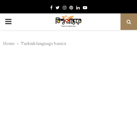
Facebook
Twitter
Instagram
Pinterest
Linkedin
Youtube
PRIMARY
MENU
Home
Turkish language basics