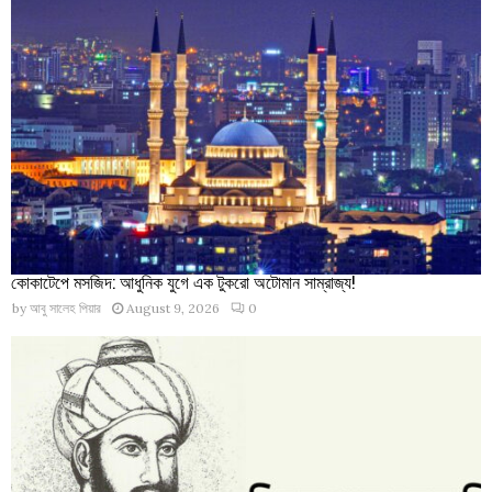
কোকাটেপে মসজিদ: আধুনিক যুগে এক টুকরো অটোমান সাম্রাজ্য!
by
আবু সালেহ পিয়ার
August 9, 2026
0