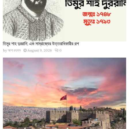
তিমুর শাহ দুররানি: এক সাম্রাজ্যের উত্তরাধিকারীর গল্প
by
আশা রহমান
August 9, 2026
0