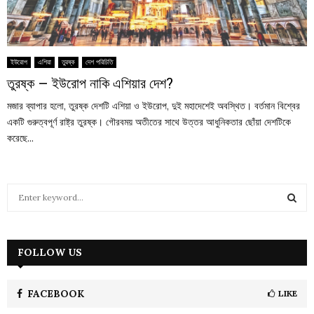
ইউরোপ
এশিয়া
তুরষ্ক
দেশ পরিচিতি
তুরষ্ক – ইউরোপ নাকি এশিয়ার দেশ?
মজার ব্যাপার হলো, তুরষ্ক দেশটি এশিয়া ও ইউরোপ, দুই মহাদেশেই অবস্থিত। বর্তমান বিশ্বের
একটি গুরুত্বপূর্ণ রাষ্ট্র তুরষ্ক। গৌরবময় অতীতের সাথে উত্তর আধুনিকতার ছোঁয়া দেশটিকে
করেছে...
S
e
a
S
r
c
FOLLOW US
E
h
f
A
o
FACEBOOK
LIKE
r
R