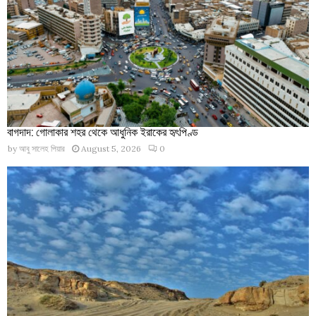
বাগদাদ: গোলাকার শহর থেকে আধুনিক ইরাকের হৃৎপিণ্ড
by
আবু সালেহ পিয়ার
August 5, 2026
0