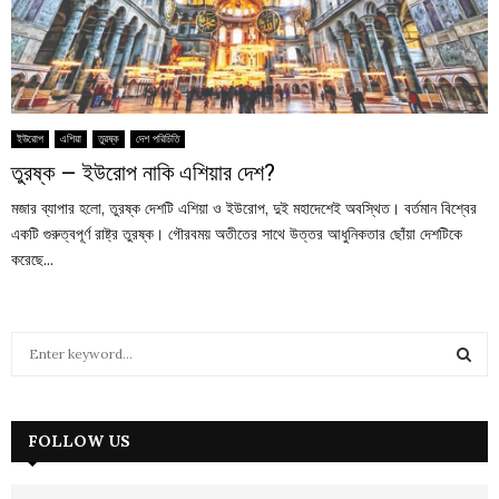
ইউরোপ
এশিয়া
তুরষ্ক
দেশ পরিচিতি
তুরষ্ক – ইউরোপ নাকি এশিয়ার দেশ?
মজার ব্যাপার হলো, তুরষ্ক দেশটি এশিয়া ও ইউরোপ, দুই মহাদেশেই অবস্থিত। বর্তমান বিশ্বের
একটি গুরুত্বপূর্ণ রাষ্ট্র তুরষ্ক। গৌরবময় অতীতের সাথে উত্তর আধুনিকতার ছোঁয়া দেশটিকে
করেছে...
S
e
a
S
r
c
FOLLOW US
E
h
f
A