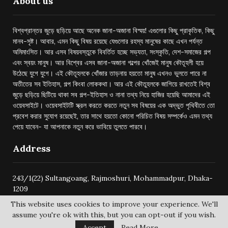
About us
বিশ্বপ্রান্তর জুড়ে ছড়িয়ে আছে অনেক জানা-অজানা বিস্ময়! এগুলোর কিছু প্রাকৃতিক, কিছু
মানব-সৃষ্ট। আবার, এমন কিছু বিষয় রয়েছে যেগুলোর রহস্য মানুষের কাছে এখন পর্যন্ত
অমিমাংসিত। আর এসব বিষয়বস্তুকে বিবর্তিত হচ্ছে সভ্যতা, সংস্কৃতি, দেশ-সমাজের গল্প
এবং স্বয়ং মানুষ। আর বিশ্বের এসব জানা-অজানা গল্পের খোঁজেই মানুষ কৌতূহলী হয়ে
উঠেছে যুগে যুগে। এই কৌতূহলকে খোঁজার তাড়নায় হয়তো মানুষ এখনও ভুলতে পারে না
অতীতের সব ইতিহাস, গল্প কিংবা লোককথা। আর এই কৌতুহলকে জাগিয়ে রাখতেই বিশ্ব
জুড়ে ছড়িয়ে ছিটিয়ে থাকা সব গল্প-ইতিহাস ও নানা তথ্য নিয়ে হাজির হয়েছি আমাদের এই
ওয়েবসাইটে। ওয়েবসাইটটি স্ক্রল করতে করতে নতুন সব বিষয়ের এক অদ্ভুত পৃথিবীতে তো
প্রবেশ করার সুযোগ রয়েছেই, তার সাথে হয়তো কোনো পরিচিত বিষয় সম্পর্কেও এমন তথ্য
পেয়ে যাবেন- যা আপনাকে নতুন করে ভাবিয়ে তুলতে পারবে।
Address
243/1(22) Sultangoang, Rajmoshuri, Mohammadpur, Dhaka-
1209
This website uses cookies to improve your experience. We'll
assume you're ok with this, but you can opt-out if you wish.
Accept
Read More
@2024 -
bishwoprantore.com
All Right Reserved.