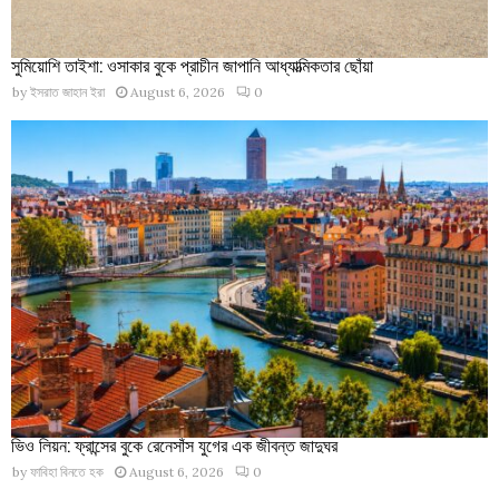
সুমিয়োশি তাইশা: ওসাকার বুকে প্রাচীন জাপানি আধ্যাত্মিকতার ছোঁয়া
by
ইসরাত জাহান ইরা
August 6, 2026
0
ভিও লিয়ন: ফ্রান্সের বুকে রেনেসাঁস যুগের এক জীবন্ত জাদুঘর
by
ফাবিহা বিনতে হক
August 6, 2026
0