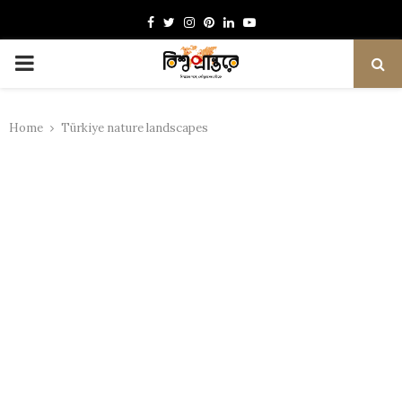
Facebook
Twitter
Instagram
Pinterest
Linkedin
Youtube
PRIMARY
MENU
Home
Türkiye nature landscapes