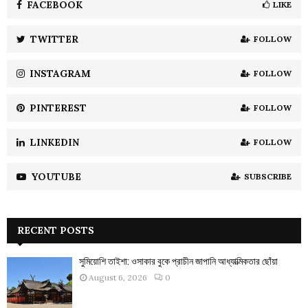
o
FACEBOOK
LIKE
r
R
:
TWITTER
FOLLOW
C
INSTAGRAM
FOLLOW
H
PINTEREST
FOLLOW
LINKEDIN
FOLLOW
YOUTUBE
SUBSCRIBE
RECENT POSTS
সুমিয়োশি তাইশা: ওসাকার বুকে প্রাচীন জাপানি আধ্যাত্মিকতার ছোঁয়া
August 6, 2026
0