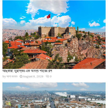
আঙ্কারা: তুরস্কের এক অনন্য শহরের গল্প
by
আশা রহমান
August 6, 2026
0