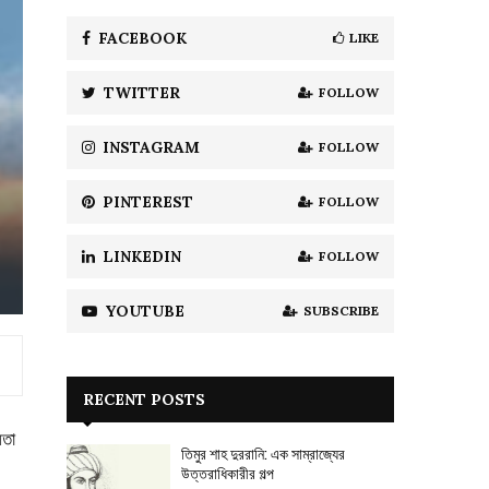
f
A
o
FACEBOOK
LIKE
r
R
:
TWITTER
FOLLOW
C
H
INSTAGRAM
FOLLOW
PINTEREST
FOLLOW
LINKEDIN
FOLLOW
YOUTUBE
SUBSCRIBE
RECENT POSTS
িতা
তিমুর শাহ দুররানি: এক সাম্রাজ্যের
উত্তরাধিকারীর গল্প