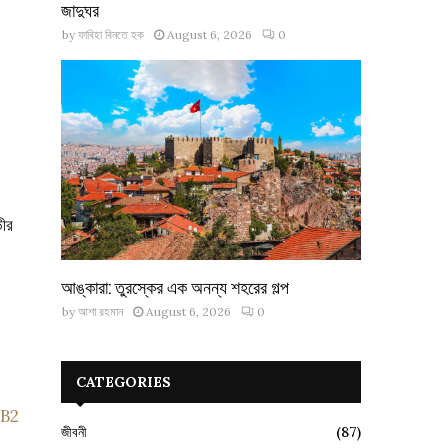
জাদুঘর
by
ফাবিহা বিনতে হক
August 6, 2026
0
ভীর
আঙ্কারা: তুরস্কের এক অনন্য শহরের গল্প
by
আশা রহমান
August 6, 2026
0
CATEGORIES
B2
জীবনী
(87)