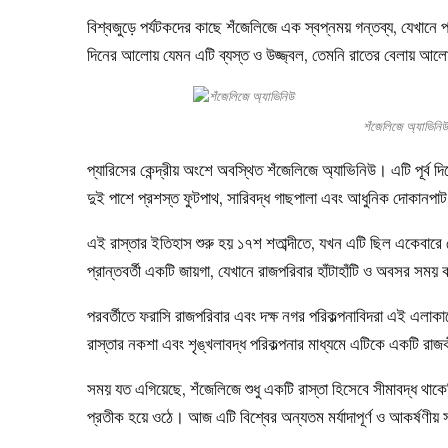
বিশ্বজুড়ে পর্যটকদের কাছে শঁজেলিজে এক স্বপ্নময় গন্তব্য, যেখানে 
দিনের আলোয় যেমন এটি ব্যস্ত ও উজ্জ্বল, তেমনি রাতের বেলায় আল
শঁজেলিজে অ্যাভি
প্যারিসের কেন্দ্রীয় অংশে অবস্থিত শঁজেলিজে অ্যাভিনিউ। এটি পূর্ব দিকে
দুই পাশে প্রশস্ত ফুটপাথ, সারিবদ্ধ গাছপালা এবং আধুনিক দোকানপাট
এই রাস্তার ইতিহাস শুরু হয় ১৭শ শতাব্দীতে, যখন এটি ছিল একেবা
প্রান্তবর্তী একটি জায়গা, যেখানে রাজপরিবার হাঁটাহাঁটি ও অবসর সময়
পরবর্তীতে ফরাসি রাজপরিবার এবং দক্ষ নগর পরিকল্পনাবিদরা এই এলাকা
রাস্তার নকশা এবং শৃঙ্খলাবদ্ধ পরিকল্পনার মাধ্যমে এটিকে একটি রাজক
সময় যত এগিয়েছে, শঁজেলিজে শুধু একটি রাস্তা হিসেবে সীমাবদ্ধ থাক
প্রতীক হয়ে ওঠে। আজ এটি বিশ্বের অন্যতম মর্যাদাপূর্ণ ও আকর্ষণী