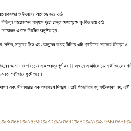
ে আলোকসজ্জা ও উৎসবের আমেজে ভরে ওঠে
বিভিন্ন আয়োজনের মাধ্যমে পুরো রাস্তা দেশপ্রেমে মুখরিত হয়ে ওঠে
বের আয়োজন এখানে নিয়মিত অনুষ্ঠিত হয়
সঙ্গীত, মানুষের ভিড় এবং আনন্দের আবহ মিলিয়ে এটি প্যারিসের সবচেয়ে জীবন্ত ও
িস শহরের আত্মা এবং পরিচয়ের এক গুরুত্বপূর্ণ অংশ। এখানে একদিকে যেমন ইতিহাসের গ
্বলতা স্পষ্টভাবে ফুটে ওঠে।
 ফ্যাশন এবং জীবনধারার এক অসাধারণ মিশ্রণ। তাই শঁজেলিজে শুধু পর্যটনস্থল নয়, এটি
%E0%A6%B6%E0%A6%81%E0%A6%9C%E0%A7%87%E0%A6%