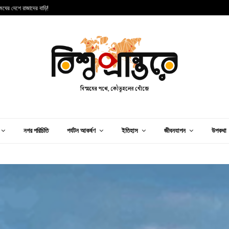
া: ওসাকার বুকে প্রাচীন জাপানি আধ্যাত্মিকতার ছোঁয়া
ভ
নগর পরিচিতি
পর্যটন আকর্ষণ
ইতিহাস
জীবনযাপন
উপকথা