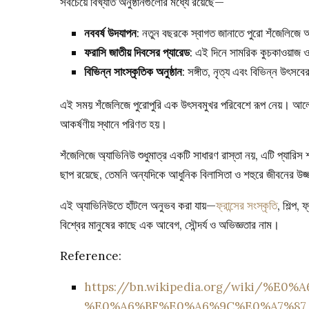
সবচেয়ে বিখ্যাত অনুষ্ঠানগুলোর মধ্যে রয়েছে—
নববর্ষ উদযাপন
: নতুন বছরকে স্বাগত জানাতে পুরো শঁজেলিজ
ফরাসি জাতীয় দিবসের প্যারেড
: এই দিনে সামরিক কুচকাওয়াজ ও 
বিভিন্ন সাংস্কৃতিক অনুষ্ঠান
: সঙ্গীত, নৃত্য এবং বিভিন্ন উৎস
এই সময় শঁজেলিজে পুরোপুরি এক উৎসবমুখর পরিবেশে রূপ নেয়। আলো, 
আকর্ষণীয় স্থানে পরিণত হয়।
শঁজেলিজে অ্যাভিনিউ শুধুমাত্র একটি সাধারণ রাস্তা নয়, এটি প্যার
ছাপ রয়েছে, তেমনি অন্যদিকে আধুনিক বিলাসিতা ও শহুরে জীবনের উজ্জ
এই অ্যাভিনিউতে হাঁটলে অনুভব করা যায়—
ফ্রান্সের সংস্কৃতি
, শিল্প,
বিশ্বের মানুষের কাছে এক আবেগ, সৌন্দর্য ও অভিজ্ঞতার নাম।
Reference:
https://bn.wikipedia.org/wiki/
%E0%A6%BF%E0%A6%9C%E0%A7%87