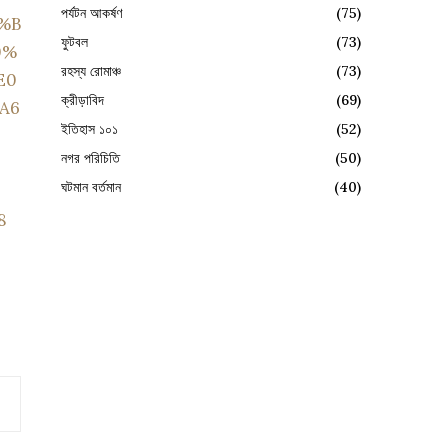
পর্যটন আকর্ষণ
(75)
%B
ফুটবল
(73)
0%
রহস্য রোমাঞ্চ
(73)
E0
ক্রীড়াবিদ
(69)
A6
ইতিহাস ১০১
(52)
নগর পরিচিতি
(50)
ঘটমান বর্তমান
(40)
8