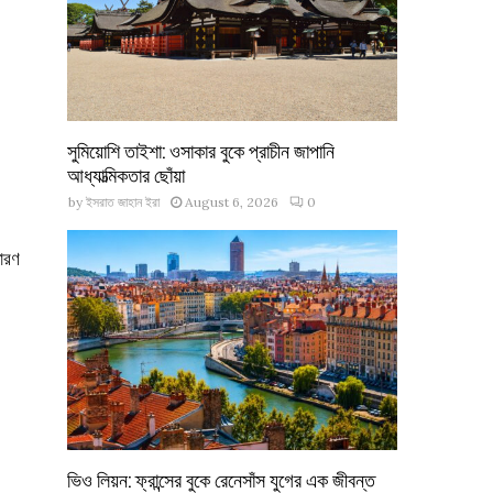
সুমিয়োশি তাইশা: ওসাকার বুকে প্রাচীন জাপানি
আধ্যাত্মিকতার ছোঁয়া
by
ইসরাত জাহান ইরা
August 6, 2026
0
ধারণ
ভিও লিয়ন: ফ্রান্সের বুকে রেনেসাঁস যুগের এক জীবন্ত