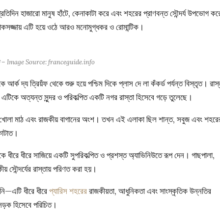
প্রতিদিন হাজারো মানুষ হাঁটে, কেনাকাটা করে এবং শহরের প্রাণবন্ত সৌন্দর্য উপভোগ ক
োকসজ্জায় এটি হয়ে ওঠে আরও মনোমুগ্ধকর ও রোমান্টিক।
নিউ – Image Source: franceguide.info
 আর্ক দ্য ত্রিয়ঁফ থেকে শুরু হয়ে পশ্চিম দিকে প্লাস দে লা কঁকর্ড পর্যন্ত বিস্তৃত। রাস
 এটিকে অত্যন্ত সুন্দর ও পরিকল্পিত একটি নগর রাস্তা হিসেবে গড়ে তুলেছে।
রে খোলা মাঠ এবং রাজকীয় বাগানের অংশ। তখন এই এলাকা ছিল শান্ত, সবুজ এবং শহরে
 কাটাত।
কে ধীরে ধীরে সাজিয়ে একটি সুপরিকল্পিত ও প্রশস্ত অ্যাভিনিউতে রূপ দেন। গাছপালা,
ীয় সৌন্দর্যের রাস্তায় পরিণত করা হয়।
েনি—এটি ধীরে ধীরে
প্যারিস শহরের
রাজকীয়তা, আধুনিকতা এবং সাংস্কৃতিক উন্নতির
য় সড়ক হিসেবে পরিচিত।