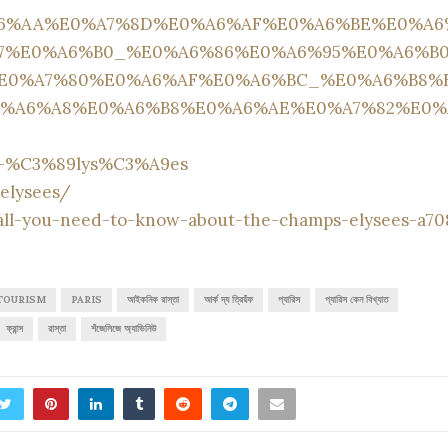
%E0%A6%AA%E0%A7%8D%E0%A6%AF%E0%A6%BE%E0%A6
7%E0%A6%B0_%E0%A6%86%E0%A6%95%E0%A6%B
E0%A7%80%E0%A6%AF%E0%A6%BC_%E0%A6%B8%
%A6%A8%E0%A6%B8%E0%A6%AE%E0%A7%82%E0%
ps-%C3%89lys%C3%A9es
elysees/
/all-you-need-to-know-about-the-champs-elysees-a70
TOURISM
PARIS
আইকনিক রাস্তা
আর্ক দ্য ত্রিয়ঁফ
প্যারিস
প্যারিস কেন বিখ্যাত
ফ্রান্স
রাস্তা
শঁজেলিজে অ্যাভিনিউ