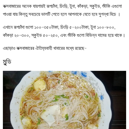
কক্সবাজারের অনেক যায়গায়ই রূপচাঁদা, চিংড়ি, টুনা, কাঁকড়া, স্কুইড, শুঁটকি এগুলো
পাওয়া যায় কিন্তু সবচেয়ে ভালটি পেতে হলে আপনাকে যেতে হবে সুগন্ধা বিচে ।
এখানে রূপচাঁদা গুলো ১০০-৩৫০টাকা, চিংড়ি ৫-২০০টাকা, টুনা ১০০-৮০০,
কাঁকড়া ২০-৩০০, স্কুইড ৫০-২৫০, এবং শুঁটকি গুলো বিভিন্ন দামের হয়ে থাকে।
এছাড়াও কক্সবাজারের ঐতিহ্যবাহী খাবারের মধ্যে রয়েছে-
মুন্ডি