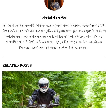
সাবরিনা শায়লা ঊষা
সাবরিনা শায়লা ঊষা, রাজশাহী বিশ্ববিদ্যালয়ের নাট্যকলা বিভাগে এম.পি.এ. করছেন স্ক্রিপ্ট রাইটিং
নিয়ে। ছোট বেলা থেকেই নানা রকম সাংস্কৃতিক কার্যক্রমের সংগে যুক্ত থাকার সুবাদেই নাট্যকলায়
পড়াশোনা করা। নতুন নানারকম বিষয়ে জানবার আগ্রহ, বই পড়া, মুভি দেখা, আঁকা আঁকি এর
পাশাপাশি লেখা লেখি নিয়েই কাটে তার সময়। সমুদ্রের বিশালতা খুব করে টানে আর জীবনের
বিশালতায় অনেকটা পথ পাড়ি দেবার প্রচেষ্টাও তিনি করে চলেছে ।
RELATED POSTS