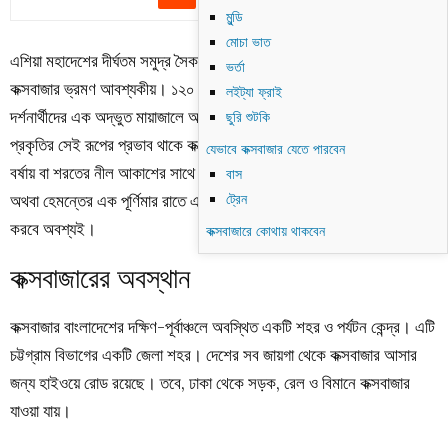
মুন্ডি
মোচা ভাত
এশিয়া মহাদেশের দীর্ঘতম সমুদ্র সৈকত কক্সবাজার। বাংলাদেশকে ঘুরে দেখতে হলে
ভর্তা
কক্সবাজার ভ্রমণ আবশ্যকীয়। ১২০ কিলোমিটার দীর্ঘ এই সৈকতের উত্তাল ঢেউ
লইট্যা ফ্রাই
দর্শনার্থীদের এক অদ্ভুত মায়াজালে আবদ্ধ করে রাখে। সময়ে সময়ে প্রকৃতি বদলায়,
ছুরি শুটকি
প্রকৃতির সেই রূপের প্রভাব থাকে কক্সবাজারেও। আর তাই ভিন্ন স্বাদ নিতে ঝুম
যেভাবে কক্সবাজার যেতে পারবেন
বর্ষায় বা শরতের নীল আকাশের সাথে মিতালির জন্যে চলে যেতে পারেন কক্সবাজার,
বাস
অথবা হেমন্তের এক পূর্ণিমার রাতে এই সমুদ্র সৈকত তার রূপ দিয়ে আপনাকে মুগ্ধ
ট্রেন
করবে অবশ্যই।
কক্সবাজারে কোথায় থাকবেন
কক্সবাজারের অবস্থান
কক্সবাজার বাংলাদেশের দক্ষিণ-পূর্বাঞ্চলে অবস্থিত একটি শহর ও পর্যটন কেন্দ্র। এটি
চট্টগ্রাম বিভাগের একটি জেলা শহর। দেশের সব জায়গা থেকে কক্সবাজার আসার
জন্য হাইওয়ে রোড রয়েছে। তবে, ঢাকা থেকে সড়ক, রেল ও বিমানে কক্সবাজার
যাওয়া যায়।