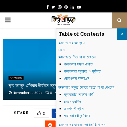
Facebook
Twitter
Instagram
Pinterest
Linkedin
Youtube
PRIMARY
Table of Contents
MENU
কক্সবাজারের অবস্থান
ম্যাপ
কক্সবাজারে গিয়ে যা যা দেখবেন
কক্সবাজার সমুদ্র সৈকত
কক্সবাজারে সূর্যোদয় ও সূর্যাস্ত
রোমাঞ্চকর কর্মকাণ্ড
পথে প্রান্তরে
ঘুরে আসুন এশিয়ার দীর্ঘতম সমুদ্র সৈকত – কক্সবাজার
কক্সবাজার সমুদ্র সৈকতে আরো যা যা দেখবেন
November 11, 2024
0
474
ডুলাহাজারা সাফারি পার্ক
মেরিন ড্রাইভ
মহেশখালী দ্বীপ
SHARE
0
অগ্গমেধা বৌদ্ধ বিহার
কক্সবাজারের খাবারঃ কোথায় কি খাবেন