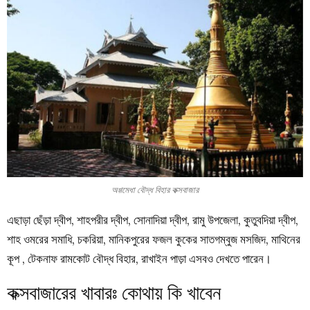
অগ্গমেধা বৌদ্ধ বিহার কক্সবাজার
এছাড়া ছেঁড়া দ্বীপ, শাহপরীর দ্বীপ, সোনাদিয়া দ্বীপ, রামু উপজেলা, কুতুবদিয়া দ্বীপ,
শাহ ওমরের সমাধি, চকরিয়া, মানিকপুরের ফজল কুকের সাতগম্বুজ মসজিদ, মাথিনের
কূপ , টেকনাফ রামকোট বৌদ্ধ বিহার, রাখাইন পাড়া এসবও দেখতে পারেন।
কক্সবাজারের খাবারঃ কোথায় কি খাবেন