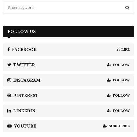
S
e
a
S
r
c
FOLLOW US
E
h
f
A
o
FACEBOOK
LIKE
r
R
:
TWITTER
FOLLOW
C
INSTAGRAM
FOLLOW
H
PINTEREST
FOLLOW
LINKEDIN
FOLLOW
YOUTUBE
SUBSCRIBE