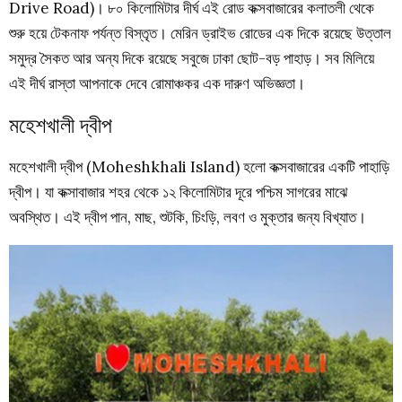
Drive Road)। ৮০ কিলোমিটার দীর্ঘ এই রোড কক্সবাজারের কলাতলী থেকে
শুরু হয়ে টেকনাফ পর্যন্ত বিস্তৃত। মেরিন ড্রাইভ রোডের এক দিকে রয়েছে উত্তাল
সমুদ্র সৈকত আর অন্য দিকে রয়েছে সবুজে ঢাকা ছোট-বড় পাহাড়। সব মিলিয়ে
এই দীর্ঘ রাস্তা আপনাকে দেবে রোমাঞ্চকর এক দারুণ অভিজ্ঞতা।
মহেশখালী দ্বীপ
মহেশখালী দ্বীপ (Moheshkhali Island) হলো কক্সবাজারের একটি পাহাড়ি
দ্বীপ। যা কক্সাবাজার শহর থেকে ১২ কিলোমিটার দূরে পশ্চিম সাগরের মাঝে
অবস্থিত। এই দ্বীপ পান, মাছ, শুটকি, চিংড়ি, লবণ ও মুক্তার জন্য বিখ্যাত।