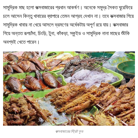
সামুদ্রিক মাছ হলো কক্সবাজারের প্রধান আকর্ষণ। অনেকে সমুদ্র সৈকত ঘুরেফিরে
চলে আসেন কিন্তু খাবারের ব্যাপারে তেমন আগ্রহ দেখান না। তবে কক্সবাজার গিয়ে
সামুদ্রিক খাবার না খেয়ে আসলে ভ্রমণের অর্ধেকটায় অপূর্ণ রয়ে যায়। কক্সবাজার
গিয়ে অন্তত রূপচাঁদা, চিংড়ি, টুনা, কাঁকড়া, স্কুইড ও সামুদ্রিক নানা মাছের শুঁটকি
অবশ্যই খেতে পারেন।
কক্সবাজারের স্ট্রিট ফুড