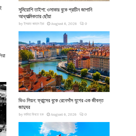
াই
সুমিয়োশি তাইশা: ওসাকার বুকে প্রাচীন জাপানি
আধ্যাত্মিকতার ছোঁয়া
by
ইসরাত জাহান ইরা
August 6, 2026
0
।
য়া
ভিও লিয়ন: ফ্রান্সের বুকে রেনেসাঁস যুগের এক জীবন্ত
জাদুঘর
by
ফাবিহা বিনতে হক
August 6, 2026
0